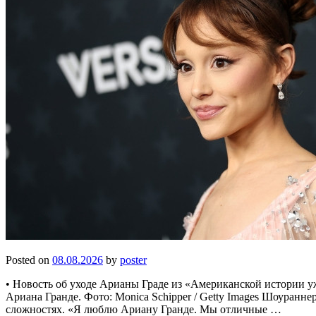
Posted on
08.08.2026
by
poster
• Новость об уходе Арианы Граде из «Американской истории уж
Ариана Гранде. Фото: Monica Schipper / Getty Images Шоуранне
сложностях. «Я люблю Ариану Гранде. Мы отличные …