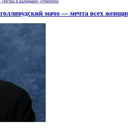
 «Игры в кальмара» отменена
голливудский мачо — мечта всех женщи