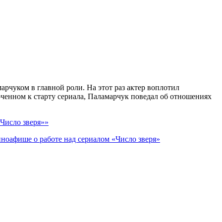
рчуком в главной роли. На этот раз актер воплотил
роченном к старту сериала, Паламарчук поведал об отношениях
«Число зверя»»
иноафише о работе над сериалом «Число зверя»