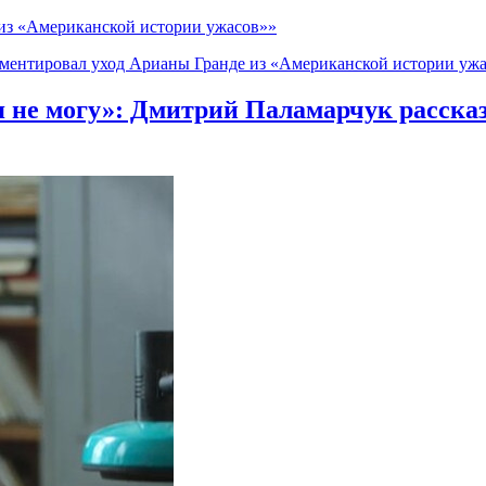
из «Американской истории ужасов»»
ментировал уход Арианы Гранде из «Американской истории уж
 я не могу»: Дмитрий Паламарчук расска