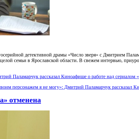
госерийной детективной драмы «Число зверя» с Дмитрием Палама
ва целой семьи в Ярославской области. В свежем интервью, приу
итрий Паламарчук рассказал Киноафише о работе над сериалом 
 своим персонажем я не могу»: Дмитрий Паламарчук рассказал К
а» отменена