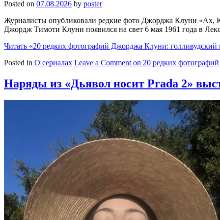
Posted on
07.08.2026
by
poster
Журналисты опубликовали редкие фото Джорджа Клуни «Ах, Клу
Джордж Тимоти Клуни появился на свет 6 мая 1961 года в Лек
Читать
«20 редких фотографий Джорджа Клуни: голливудский 
Posted in
О сериалах
Leave a Comment
on 20 редких фотографий
Наряды из «Дьявол носит Prada 2» выс