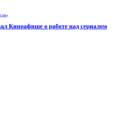
асов»
зал Киноафише о работе над сериалом