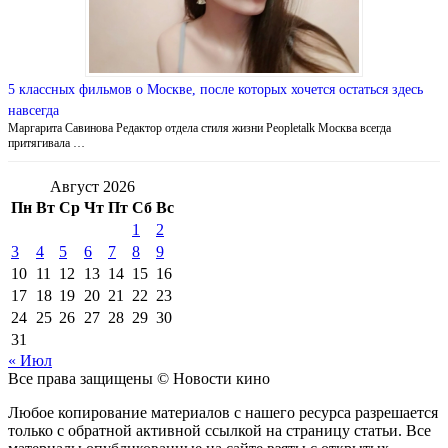
5 классных фильмов о Москве, после которых хочется остаться здесь
навсегда
Маргарита Савинова Редактор отдела стиля жизни Peopletalk Москва всегда
притягивала …
Август 2026
Пн
Вт
Ср
Чт
Пт
Сб
Вс
1
2
3
4
5
6
7
8
9
10
11
12
13
14
15
16
17
18
19
20
21
22
23
24
25
26
27
28
29
30
31
« Июл
Все права защищены © Новости кино
Любое копирование материалов с нашего ресурса разрешается
только с обратной активной ссылкой на страницу статьи. Все