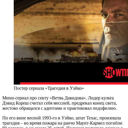
Постер сериала «Трагедия в Уэйко»
Мини-сериал про секту «Ветвь Давидова». Лидер культа
Дэвид Кореш считал себя мессией, предрекал конец света,
жестоко обращался с адептами и практиковал педофилию.
По его вине весной 1993-го в Уэйко, штат Техас, произошла
трагедия – во время пожара на ранчо Маунт-Кармел погибли