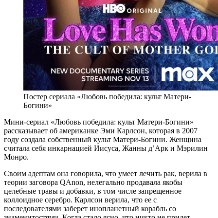
Постер сериала «Любовь победила: культ Матери-
Богини»
Мини-сериал «Любовь победила: культ Матери-Богини»
рассказывает об американке Эми Карлсон, которая в 2007
году создала собственный культ Матери-Богини. Женщина
считала себя инкарнацией Иисуса, Жанны д’Арк и Мэрилин
Монро.
Своим адептам она говорила, что умеет лечить рак, верила в
теории заговора QAnon, нелегально продавала якобы
целебные травы и добавки, в том числе запрещенное
коллоидное серебро. Карлсон верила, что ее с
последователями заберет инопланетный корабль со
знаменитостями. Когда стало ясно, что никто не придет,