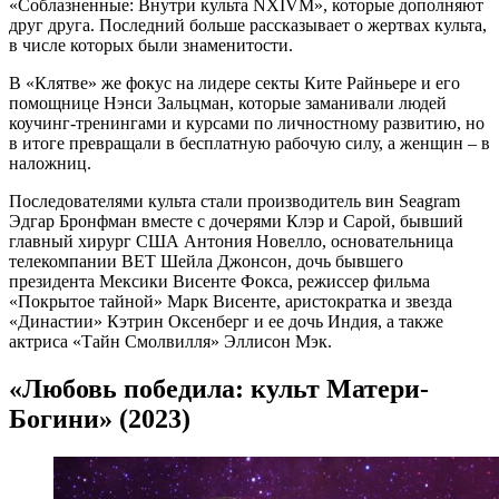
«Соблазненные: Внутри культа NXIVM», которые дополняют
друг друга. Последний больше рассказывает о жертвах культа,
в числе которых были знаменитости.
В «Клятве» же фокус на лидере секты Ките Райньере и его
помощнице Нэнси Зальцман, которые заманивали людей
коучинг-тренингами и курсами по личностному развитию, но
в итоге превращали в бесплатную рабочую силу, а женщин – в
наложниц.
Последователями культа стали производитель вин Seagram
Эдгар Бронфман вместе с дочерями Клэр и Сарой, бывший
главный хирург США Антония Новелло, основательница
телекомпании BET Шейла Джонсон, дочь бывшего
президента Мексики Висенте Фокса, режиссер фильма
«Покрытое тайной» Марк Висенте, аристократка и звезда
«Династии» Кэтрин Оксенберг и ее дочь Индия, а также
актриса «Тайн Смолвилля» Эллисон Мэк.
«Любовь победила: культ Матери-
Богини» (2023)