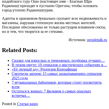
индийского гуру Ошо (настоящее имя – Бхагван Шри
Раджниш) приходят в пустыню Орегона, чтобы основать
город-утопию Раджнишпурам.
Адепты в оранжевом буквально скупают всю недвижимость и
магазины, нарушая степенную жизнь местных жителей.
Последние обеспокоены не только растущим влиянием секты,
но и тем, что творится за ее стенами.
Источник:
peopletalk.ru
Related Posts:
Сказки для взрослых и тревожных: подборка лучших…
В тихом омуте: 10 сериалов о мистических событиях в…
«Её личный ад»: Рецензия Киноафиши
Смотрели запоем: 15 самых захватывающих сериалов
2025 года
7 музыкальных байопиков, которые стоит посмотреть
всем
Остаться в живых: 7 фильмов о самых опасных
встречах…
Posted in
Статьи кино