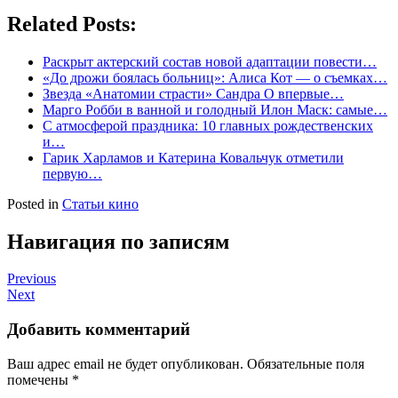
Related Posts:
Раскрыт актерский состав новой адаптации повести…
«До дрожи боялась больниц»: Алиса Кот — о съемках…
Звезда «Анатомии страсти» Сандра О впервые…
Марго Робби в ванной и голодный Илон Маск: самые…
С атмосферой праздника: 10 главных рождественских
и…
Гарик Харламов и Катерина Ковальчук отметили
первую…
Posted in
Статьи кино
Навигация по записям
Previous
Next
Добавить комментарий
Ваш адрес email не будет опубликован.
Обязательные поля
помечены
*