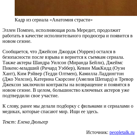
Кадр из сериала «Анатомия страсти»
Эллен Помпео, исполняющая роль Мередит, продолжит
работать в качестве исполнительного продюсера и появится в
новом сезоне.
Сообщается, что Джейсон Джордж (Уоррен) остался в
безопасности после взрыва и вернется к съемкам сериала.
Также актеры Шандра Уилсон (Миранда Бейли), Джеймс
Пикенс-младший (Ричард Уэббер), Кевин МакКидд (Оуэн
Хант), Ким Рэйвер (Тедди Олтмен), Камилла Ладдингтон
(Джо Уилсон), Катерина Скорсоне (Амелия Шепард) и Тревор
Джексон заключили контракты на возвращение и появятся в
новом сезоне. В целом, большинство ключевых актеров уже
подтвердили свое участие.
К слову, ранее мы делали подборку с фильмами и сериалами о
медиках, которые спасают мир. Ищи ее здесь.
Текст: Елена Дюльгер
Источник:
peopletalk.ru