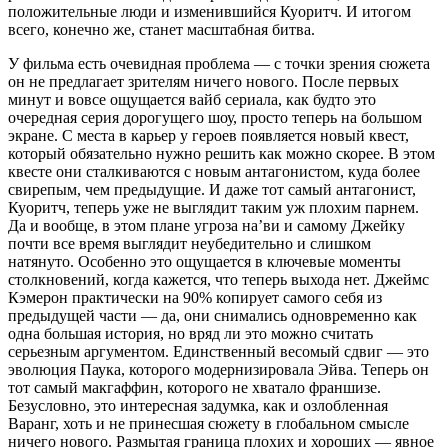
положительные люди и изменившийся Куоритч. И итогом
всего, конечно же, станет масштабная битва.
У фильма есть очевидная проблема — с точки зрения сюжета
он не предлагает зрителям ничего нового. После первых
минут и вовсе ощущается вайб сериала, как будто это
очередная серия дорогущего шоу, просто теперь на большом
экране. С места в карьер у героев появляется новый квест,
который обязательно нужно решить как можно скорее. В этом
квесте они сталкиваются с новым антагонистом, куда более
свирепым, чем предыдущие. И даже тот самый антагонист,
Куоритч, теперь уже не выглядит таким уж плохим парнем.
Да и вообще, в этом плане угроза наʼви и самому Джейку
почти все время выглядит неубедительно и слишком
натянуто. Особенно это ощущается в ключевые моменты
столкновений, когда кажется, что теперь выхода нет. Джеймс
Кэмерон практически на 90% копирует самого себя из
предыдущей части — да, они снимались одновременно как
одна большая история, но вряд ли это можно считать
серьезным аргументом. Единственный весомый сдвиг — это
эволюция Паука, которого модернизировала Эйва. Теперь он
тот самый макгаффин, которого не хватало франшизе.
Безусловно, это интересная задумка, как и озлобленная
Варанг, хоть и не принесшая сюжету в глобальном смысле
ничего нового. Размытая граница плохих и хороших — явное