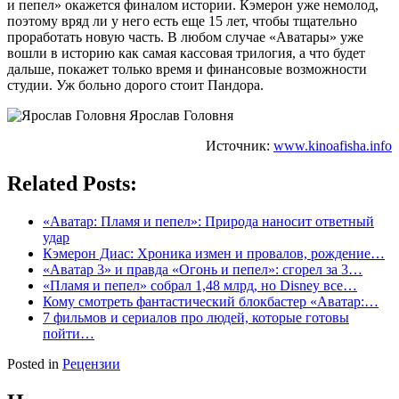
и пепел» окажется финалом истории. Кэмерон уже немолод,
поэтому вряд ли у него есть еще 15 лет, чтобы тщательно
проработать новую часть. В любом случае «Аватары» уже
вошли в историю как самая кассовая трилогия, а что будет
дальше, покажет только время и финансовые возможности
студии. Уж больно дорого стоит Пандора.
Ярослав Головня
Источник:
www.kinoafisha.info
Related Posts:
«Аватар: Пламя и пепел»: Природа наносит ответный
удар
Кэмерон Диас: Хроника измен и провалов, рождение…
«Аватар 3» и правда «Огонь и пепел»: сгорел за 3…
«Пламя и пепел» собрал 1,48 млрд, но Disney все…
Кому смотреть фантастический блокбастер «Аватар:…
7 фильмов и сериалов про людей, которые готовы
пойти…
Posted in
Рецензии