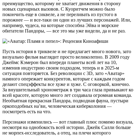
преимущество, которому не хватает движения в сторону
новых сценарных вызовов. С Куоритчем можно было
покончить еще в сиквеле, а не переливать из пустого в
порожнее — и все-таки он один из лучших персонажей. Или,
например, чудеса, на которые способна Эйва и морские
обитатели Пандоры, — все это мы уже видели, да и не раз.
Пусть история в триквеле и не предлагает много нового, зато
визуально фильм выглядит просто великолепно. В 2009 году
Джеймс Кэмерон был впереди планеты всей лет на 10,
изменив индустрию своим подходом, теперь и в 2025-м
ситуация повторяется. Без революции с 3D, зато «Аватар»
намного опережает конкурентов, которые с каждым годом
делают спецэффекты все хуже и хуже. С оговоркой, конечно.
За внушительный хронометраж в три часа глаза привыкают ко
всей красоте, которую много лет создавала огромная команда.
Необъятная прекрасная Пандора, подводная фауна, пустыри
оркоподобных наʼви, человеческая киберколония —
посмотреть есть на что.
Персонажи изменились — вот главный плюс помимо визуала,
несмотря на однобокость всей истории. Джейк Салли больше
не морпех-исследователь, а отец, на плечи которого