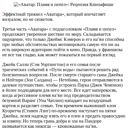
Эффектный триквел «Аватара», который впечатляет
визуалом, но не сюжетом.
Третья часть «Аватара» с подзаголовком «Пламя и пепел»
продолжает уверенное шествие по миру. Складывается
ощущение, что только Джеймс Кэмерон и его наʼви способны
при любых обстоятельствах мотивировать самую что ни на
есть широкую аудиторию пойти в кино. Правда, у франшизы
не все так гладко, как может показаться на первый взгляд.
Джейк Салли (Сэм Уортингтон) и его семья после
трагических событий в «Пути воды» пытаются решить ряд
болезненных вопросов. После смерти старшего сына Джейка
и Нейтири (Зои Салдана) — Нетейама, герои отправляются в
далекое путешествие, чтобы устроить Паука (Джек Чемпион)
в более подходящем для него месте. Все идет наперекосяк,
когда агрессивное племя наʼви под предводительством
безумной Варанг (Уна Чаплин) нападает на воздушный
кортеж и разделяет семью. Тем временем выживший клон
Куоритча (Стивен Лэнг) по-прежнему наступает на пятки
Джейка, лелея надежду взять его в плен и предать правосудию
за измену. Но теперь грань добра и зла на Пандоре
размывается как никогда — кровожадные наʼви,