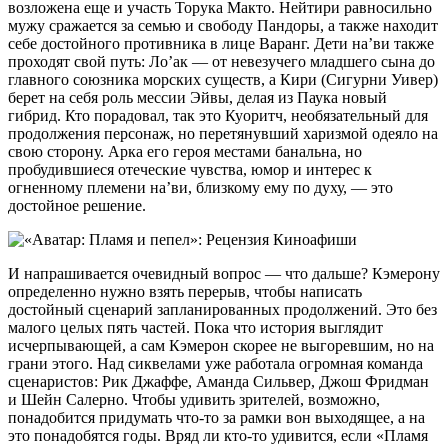
возложена еще и участь Торука Макто. Нейтири равносильно
мужу сражается за семью и свободу Пандоры, а также находит
себе достойного противника в лице Варанг. Дети наʼви также
проходят свой путь: Ло’ак — от невезучего младшего сына до
главного союзника морских существ, а Кири (Сигурни Уивер)
берет на себя роль мессии Эйвы, делая из Паука новый
гибрид. Кто порадовал, так это Куоритч, необязательный для
продолжения персонаж, но перетянувший харизмой одеяло на
свою сторону. Арка его героя местами банальна, но
пробудившиеся отеческие чувства, юмор и интерес к
огненному племени наʼви, близкому ему по духу, — это
достойное решение.
И напрашивается очевидный вопрос — что дальше? Кэмерону
определенно нужно взять перерыв, чтобы написать
достойный сценарий запланированных продолжений. Это без
малого целых пять частей. Пока что история выглядит
исчерпывающей, а сам Кэмерон скорее не выгоревшим, но на
грани этого. Над сиквелами уже работала огромная команда
сценаристов: Рик Джаффе, Аманда Сильвер, Джош Фридман
и Шейн Салерно. Чтобы удивить зрителей, возможно,
понадобится придумать что-то за рамки вон выходящее, а на
это понадобятся годы. Вряд ли кто-то удивится, если «Пламя