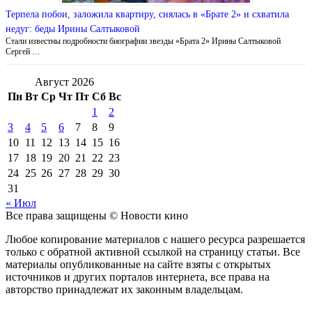
Терпела побои, заложила квартиру, снялась в «Брате 2» и схватила
недуг: беды Ирины Салтыковой
Стали известны подробности биографии звезды «Брата 2» Ирины Салтыковой
Сергей …
Август 2026
Пн
Вт
Ср
Чт
Пт
Сб
Вс
1
2
3
4
5
6
7
8
9
10
11
12
13
14
15
16
17
18
19
20
21
22
23
24
25
26
27
28
29
30
31
« Июл
Все права защищены © Новости кино
Любое копирование материалов с нашего ресурса разрешается
только с обратной активной ссылкой на страницу статьи. Все
материалы опубликованные на сайте взяты с открытых
источников и других порталов интернета, все права на
авторство принадлежат их законным владельцам.