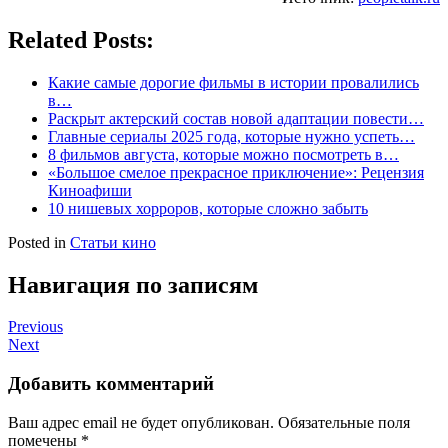
Related Posts:
Какие самые дорогие фильмы в истории провалились
в…
Раскрыт актерский состав новой адаптации повести…
Главные сериалы 2025 года, которые нужно успеть…
8 фильмов августа, которые можно посмотреть в…
«Большое смелое прекрасное приключение»: Рецензия
Киноафиши
10 нишевых хорроров, которые сложно забыть
Posted in
Статьи кино
Навигация по записям
Previous
Next
Добавить комментарий
Ваш адрес email не будет опубликован.
Обязательные поля
помечены
*