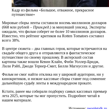
Кадр из фильма «Большое, отважное, прекрасное
путешествие»
Мировые сборы ленты составили восемь миллионов долларов
(668 млн рублей
– Прим.ред.
) за минувший уикэнд. Эксперты
ожидали, что фильм соберет не более 10 миллионов долларов.
Известно, что рейтинг критиков на Rotten Tomatoes составил
всего 38%.
В центре сюжета – два главных героя, которые встречаются на
свадьбе общего друга и отправляются в фантастическое
путешествие по своему прошлому. В актерский состав
картины также вошли Кевин Клайн, Фиби Уоллер-Бридж,
Лили Рэйб, Джоди Тернер-Смит, Билли Магнуссен и другие.
Фильм не смог найти отклика ни у широкой аудитории, ни у
кинокритиков, и низкие кассовые сборы ставят под сомнение
дальнейшую судьбу ленты в международном прокате.
Кстати, ранее мы собирали подборку самых кассовых премьер
лета 2025, которые ты мог пропустить. Подробнее читай в
нашем материале.
Источник:
peopletalk.ru