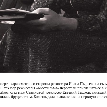
 жертв харассмента со стороны режиссера Ивана Пырьева на съе
. С тех пор режиссеры «Мосфильма» перестали приглашать ее в 
кот, стал муж Савиновой, режиссер Евгений Ташков, снявший ее
зилась бруцеллезом. Болезнь дала осложнения на нервную систем