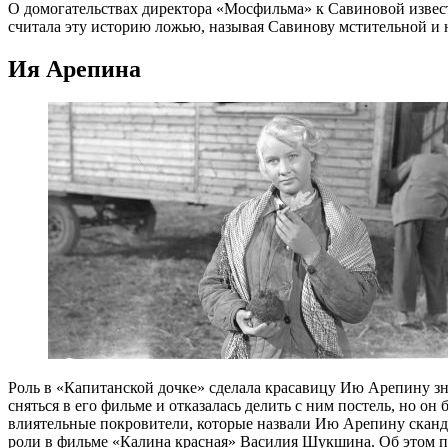
О домогательствах директора «Мосфильма» к Савиновой извест
считала эту историю ложью, называя Савинову мстительной и 
Ия Арепина
Роль в «Капитанской дочке» сделала красавицу Ию Арепину з
сняться в его фильме и отказалась делить с ним постель, но он
влиятельные покровители, которые назвали Ию Арепину скандали
роли в фильме «Калина красная» Василия Шукшина. Об этом по