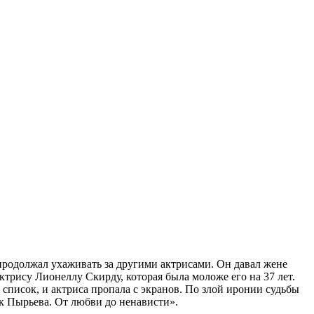
родолжал ухаживать за другими актрисами. Он давал жене
ктрису Лионеллу Скирду, которая была моложе его на 37 лет.
 список, и актриса пропала с экранов. По злой иронии судьбы
к Пырьева. От любви до ненависти».