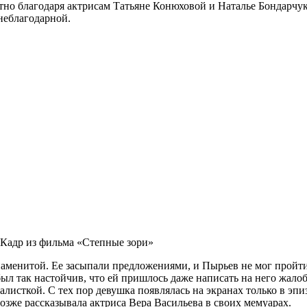
но благодаря актрисам Татьяне Конюховой и Наталье Бондарчук
неблагодарной.
Кадр из фильма «Степные зори»
наменитой. Ее засыпали предложениями, и Пырьев не мог прой
 был так настойчив, что ей пришлось даже написать на него жало
сткой. С тех пор девушка появлялась на экранах только в эпизо
зже рассказывала актриса Вера Васильева в своих мемуарах.