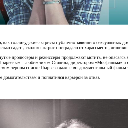
 как голливудские актрисы публично заявили о сексуальных до
олько гадать, сколько актрис пострадало от харассмента, лишивш
гнутые продюсеры и режиссеры продолжают мстить, не опасаясь 
м Пырьевым – любимчиком Сталина, директором «Мосфильма» и
аемом черном списке Пырьева даже снят документальный фильм 
м домогательствам и поплатился карьерой за отказ.