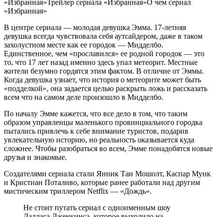
«Избранная»Трейлер сериала «Избранная»О чем сериал
«Избранная»
В центре сериала — молодая девушка Эмма. 17-летняя
девушка всегда чувствовала себя аутсайдером, даже в таком
захолустном месте как ее городок — Мидделбо.
Единственное, чем «прославился» ее родной городок — это
то, что 17 лет назад именно здесь упал метеорит. Местные
жители безумно гордятся этим фактом. В отличие от Эммы.
Когда девушка узнает, что история о метеорите может быть
«подделкой», она задается целью раскрыть ложь и рассказать
всем что на самом деле произошло в Мидделбо.
По началу Эмме кажется, что все дело в том, что таким
образом управленцы маленького провинциального городка
пытались привлечь к себе внимание туристов, подарив
увлекательную историю, но реальность оказывается куда
сложнее. Чтобы разобраться во всем, Эмме понадобятся новые
друзья и знакомые.
Создателями сериала стали Янник Таи Мошолт, Каспар Мунк
и Кристиан Поталиво, которые ранее работали над другим
мистическим триллером Netflix — «Дождь».
Не стоит путать сериал с одноименным шоу
Далласа Дженкинса, которое выходило на