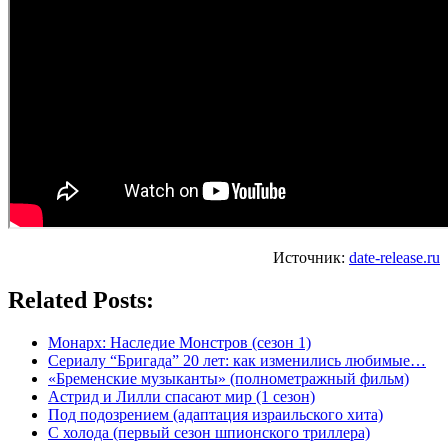
Источник:
date-release.ru
Related Posts:
Монарх: Наследие Монстров (сезон 1)
Сериалу “Бригада” 20 лет: как изменились любимые…
«Бременские музыканты» (полнометражный фильм)
Астрид и Лилли спасают мир (1 сезон)
Под подозрением (адаптация израильского хита)
С холода (первый сезон шпионского триллера)