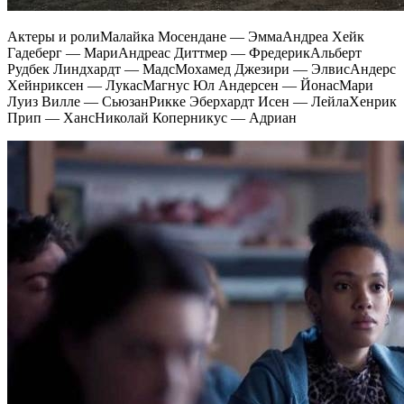
Актеры и ролиМалайка Мосендане — ЭммаАндреа Хейк
Гадеберг — МариАндреас Диттмер — ФредерикАльберт
Рудбек Линдхардт — МадсМохамед Джезири — ЭлвисАндерс
Хейнриксен — ЛукасМагнус Юл Андерсен — ЙонасМари
Луиз Вилле — СьюзанРикке Эберхардт Исен — ЛейлаХенрик
Прип — ХансНиколай Коперникус — Адриан