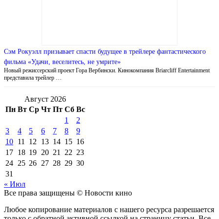
Сэм Рокуэлл призывает спасти будущее в трейлере фантастического
фильма «Удачи, веселитесь, не умрите»
Новый режиссерский проект Гора Вербински. Кинокомпания Briarcliff Entertainment
представила трейлер …
Август 2026
Пн
Вт
Ср
Чт
Пт
Сб
Вс
1
2
3
4
5
6
7
8
9
10
11
12
13
14
15
16
17
18
19
20
21
22
23
24
25
26
27
28
29
30
31
« Июл
Все права защищены © Новости кино
Любое копирование материалов с нашего ресурса разрешается
только с обратной активной ссылкой на страницу статьи. Все