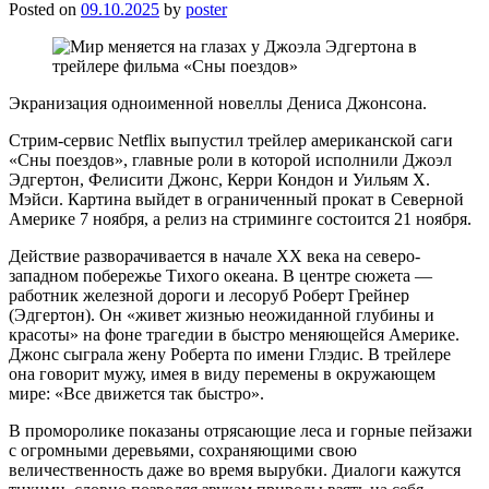
Posted on
09.10.2025
by
poster
Экранизация одноименной новеллы Дениса Джонсона.
Стрим-сервис Netflix выпустил трейлер американской саги
«Сны поездов», главные роли в которой исполнили Джоэл
Эдгертон, Фелисити Джонс, Керри Кондон и Уильям Х.
Мэйси. Картина выйдет в ограниченный прокат в Северной
Америке 7 ноября, а релиз на стриминге состоится 21 ноября.
Действие разворачивается в начале XX века на северо-
западном побережье Тихого океана. В центре сюжета —
работник железной дороги и лесоруб Роберт Грейнер
(Эдгертон). Он «живет жизнью неожиданной глубины и
красоты» на фоне трагедии в быстро меняющейся Америке.
Джонс сыграла жену Роберта по имени Глэдис. В трейлере
она говорит мужу, имея в виду перемены в окружающем
мире: «Все движется так быстро».
В проморолике показаны отрясающие леса и горные пейзажи
с огромными деревьями, сохраняющими свою
величественность даже во время вырубки. Диалоги кажутся