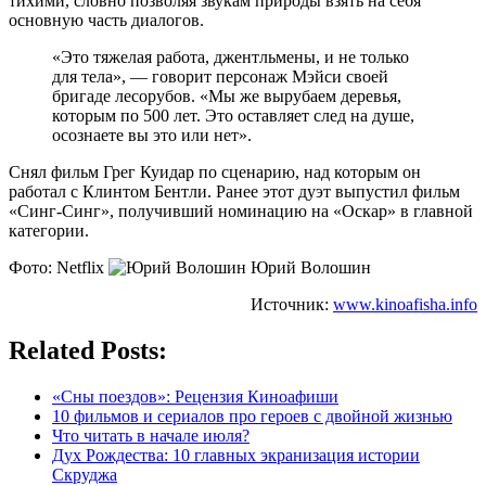
тихими, словно позволяя звукам природы взять на себя
основную часть диалогов.
«Это тяжелая работа, джентльмены, и не только
для тела», — говорит персонаж Мэйси своей
бригаде лесорубов. «Мы же вырубаем деревья,
которым по 500 лет. Это оставляет след на душе,
осознаете вы это или нет».
Снял фильм Грег Куидар по сценарию, над которым он
работал с Клинтом Бентли. Ранее этот дуэт выпустил фильм
«Синг-Синг», получивший номинацию на «Оскар» в главной
категории.
Фото: Netflix
Юрий Волошин
Источник:
www.kinoafisha.info
Related Posts:
«Сны поездов»: Рецензия Киноафиши
10 фильмов и сериалов про героев с двойной жизнью
Что читать в начале июля?
Дух Рождества: 10 главных экранизация истории
Скруджа