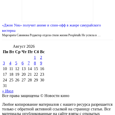
«Джон Уик» получит аниме и спин-офф в жанре самурайского
вестерна
Маргарита Савинова Редактор отдела стиля жизни Peopletalk Не успела в …
Август 2026
Пн
Вт
Ср
Чт
Пт
Сб
Вс
1
2
3
4
5
6
7
8
9
10
11
12
13
14
15
16
17
18
19
20
21
22
23
24
25
26
27
28
29
30
31
« Июл
Все права защищены © Новости кино
Любое копирование материалов с нашего ресурса разрешается
только с обратной активной ссылкой на страницу статьи. Все
материалы опубликованные на сайте взяты с открытых