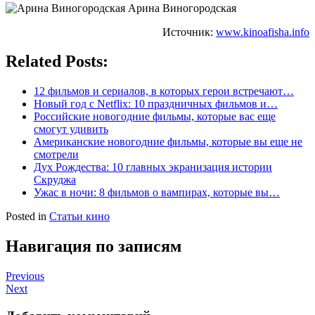
Арина Виногородская
Источник:
www.kinoafisha.info
Related Posts:
12 фильмов и сериалов, в которых герои встречают…
Новый год с Netflix: 10 праздничных фильмов и…
Российские новогодние фильмы, которые вас еще
смогут удивить
Американские новогодние фильмы, которые вы еще не
смотрели
Дух Рождества: 10 главных экранизация истории
Скруджа
Ужас в ночи: 8 фильмов о вампирах, которые вы…
Posted in
Статьи кино
Навигация по записям
Previous
Next