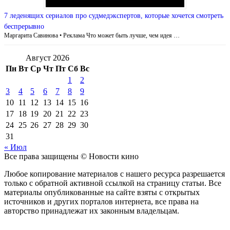
7 леденящих сериалов про судмедэкспертов, которые хочется смотреть
беспрерывно
Маргарита Савинова • Реклама Что может быть лучше, чем идея …
Август 2026
Пн
Вт
Ср
Чт
Пт
Сб
Вс
1
2
3
4
5
6
7
8
9
10
11
12
13
14
15
16
17
18
19
20
21
22
23
24
25
26
27
28
29
30
31
« Июл
Все права защищены © Новости кино
Любое копирование материалов с нашего ресурса разрешается
только с обратной активной ссылкой на страницу статьи. Все
материалы опубликованные на сайте взяты с открытых
источников и других порталов интернета, все права на
авторство принадлежат их законным владельцам.