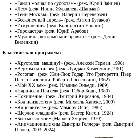
«Ганди молчал по субботам» (реж. Юрий Зайцев)
«Лес» (реж. Ирина Журавлева-Шапман)
«Тени Москвы» (реж. Валерий Переверзев)
«Бесконечный апрель» (реж. Антон Бутаков)
«Искупление» (реж. Константин Еронин)
«Гирокастра» (реж. Юрий Арабов)
«Мужчина, который мне нравится» (реж. Денис
Виленкин)
Классическая программа:
«Хрусталев, машину!» (реж. Алексей Герман, 1998)
«Верхом на тигре» (реж. Луиджи Коменчини,1961)
«Рогопаг» (реж. Жан-Люк Годар, Уго Грегоретти, Пьер
Паоло Пазолини, Роберто Росселлини, 1962).
«Мой XX век» (реж. Ильдико Эньеди, 1989)
«Нарцисс и Психея» (реж. Габор Боди, 1980)
«Похищение» (реж. Дмитрий Кирсанов, 1934)
«Код неизвестен» (реж. Михаэль Ханеке, 2000)
«Яйцо ангела» (реж. Мамору Осия, 1985)
«Шерлок младший» (реж. Бастер Китон, 1924)
«Был месяц май» (Марлен Хуциев, 1970)
«Анимационные сны Дмитрия Геллера» (реж. Дмитрий
Геллер, 2003–2024)