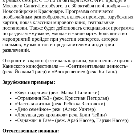
в рамках смотра. С 15 по 19 октября КАРО/АРТ пройдет в
Москве и Санкт-Петербурге, а с 30 октября по 4 ноября — в
Новосибирске и Краснодаре. Программа отличается
необычайным разнообразием, включая премьеры зарубежных
картин, показ классики мирового кино, театральные
постановки. Также будет действовать специальная программа
по разделам «музыка», «мода» и «видеоарт». Большинство
мероприятий пройдет при участии эскпертов, авторов
фильмов, музыкантов и представителями индустрии
развлечений.
Откроют и закроют фестиваль картины, удостоенные призов
Каннского кинофестиваля — «Сентиментальная ценность»
(реж. Йоаким Триер) и «Воскрешение» (реж. Би Гань).
Зарубежные премьеры:
«Звук падения» (реж. Маша Шилински)
«Отражения №3» (реж. Кристиан Петцольд)
«Частная жизнь» (реж. Ребекка Злотовски)
«Дело семейное» реж. (Алекс Уинтер)
«Ловушка для кроликов» реж. Брин Чейни)
«Однажды в Газе» (реж. Араб Нассер, Тарзан Нассер)
Отечественные новинки: