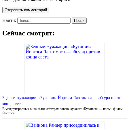
Найти:
Сейчас смотрят:
Бедные-жужжащие: «Бугония» Йоргоса Лантимоса — абсурд против
конца света
В международных онлайн-кинотеатрах вовсю жужжит «Бугония» — новый фильм
Йоргоса …