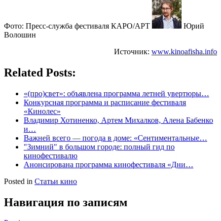
Фото: Пресс-служба фестиваля КАРО/АРТ
Юрий
Волошин
Источник:
www.kinoafisha.info
Related Posts:
«(про)свет»: объявлена программа летней увертюры…
Конкурсная программа и расписание фестиваля
«Кинолес»
Владимир Хотиненко, Артем Михалков, Алена Бабенко
и…
Важней всего — погода в доме: «Сентиментальные…
"Зимний" в большом городе: полный гид по
кинофестивалю
Анонсирована программа кинофестиваля «Дни…
Posted in
Статьи кино
Навигация по записям