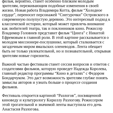
фильм, вероятно, станет особенно близким молодым
зрителям, переживающим подобные изменения в своей
жизни. Новая работа Владимира Котта, фильм “Холодное
сердце”, переносит персонажей “Снегурочки” Островского в
современную полупустую деревню. Это интересный подход к
классической истории, который может привлечь внимание
как любителей театра, так и поклонников кино. Режиссер
Владимир Головнев представит фильм “Цинга” с Никитой
Ефремовым в главной роли. В этой картине рассказывается о
молодом миссионере-послушнике, который сталкивается с
загадочным миром ямальских оленеводов. Лента обещает
быть не только увлекательной, но и познавательной, открывая
зрителям новые горизонты.
Важной частью фестиваля станет сессия вопросов и ответов с
создателями фильмов, которую проведет Надежда Королева,
главный редактор программы “Кино в деталях” с Федором
Бондарчуком. Это даст возможность зрителям глубже понять
замыслы авторов и узнать больше о процессе создания
фильмов.
Фестиваль откроется картиной “Разлогов”, посвященной
киноведу и культурологу Кириллу Разлогову. Режиссером
этой трогательной и значимой ленты выступила его дочь
Анастасия Разлогова.