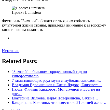
Проект Lumisfera
Фестиваль “Зимний” обещает стать ярким событием в
культурной жизни страны, привлекая внимание к авторскому
кино и новым талантам.
Источник
Related Posts:
"Зимний" в большом городе: полный гид по
кинофестивалю
7 захватывающих роуд-муви с глубоким смыслом и…
Владимир Вдовиченков и Елена Лядова, Елизавета…
Нюша, Филипп Киркоров, Мот с женой и другие на
дне…
Екатерина Вилкова, Дарья Повереннова, Сабина…
Балерина из Коломны: что известно о 21-летней жене…