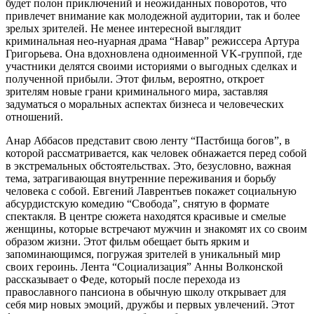
будет полон приключений и неожиданных поворотов, что
привлечет внимание как молодежной аудитории, так и более
зрелых зрителей. Не менее интересной выглядит
криминальная нео-нуарная драма “Навар” режиссера Артура
Григорьева. Она вдохновлена одноименной VK-группой, где
участники делятся своими историями о выгодных сделках и
полученной прибыли. Этот фильм, вероятно, откроет
зрителям новые грани криминального мира, заставляя
задуматься о моральных аспектах бизнеса и человеческих
отношений.
Анар Аббасов представит свою ленту “Пастбища богов”, в
которой рассматривается, как человек обнажается перед собой
в экстремальных обстоятельствах. Это, безусловно, важная
тема, затрагивающая внутренние переживания и борьбу
человека с собой. Евгений Лаврентьев покажет социальную
абсурдистскую комедию “Свобода”, снятую в формате
спектакля. В центре сюжета находятся красивые и смелые
женщины, которые встречают мужчин и знакомят их со своим
образом жизни. Этот фильм обещает быть ярким и
запоминающимся, погружая зрителей в уникальный мир
своих героинь. Лента “Социализация” Анны Волконской
рассказывает о Феде, который после перехода из
православного пансиона в обычную школу открывает для
себя мир новых эмоций, дружбы и первых увлечений. Этот