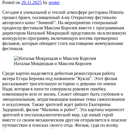
Posted on
26.11.2025
by
poster
Сегодня в уникальной и теплой атмосфере ресторана Historia
прошел бранч, посвященный 4-му Открытому фестивалю
авторского кино “Зимний”. На мероприятии генеральный
продюсер фестиваля Максим Королев вместе с программным
директором Натальей Мокрицкой представили эксклюзивную
конкурсную программу, включающую восемь премьерных
фильмов, которые обещают стать настоящими жемчужинами
фестиваля.
Наталья Мокрицкая и Максим Королев
Среди картин выделяется дебютная режиссерская работа
актера Егора Бероева под названием “Кукла”. Этот фильм
рассказывает трогательную историю о девушке по имени
Надя, которая в юности совершила роковую ошибку,
изменившую всю ее жизнь. Сюжет обещает быть глубоким и
эмоциональным, затрагивающим важные темы самопознания
и искупления. Также зрителей ждет работа Екатерины
Задориной, фильм “Мальчик и робот”. Эта картина перенесет
зрителей в постапокалиптический мир, где юный герой
вместе со своим механическим другом отправляется в опасное
путешествие в поисках своего отца. Фильм, судя по всему,