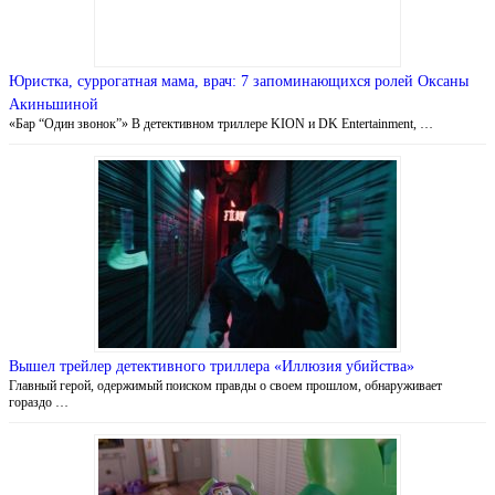
Юристка, суррогатная мама, врач: 7 запоминающихся ролей Оксаны
Акиньшиной
«Бар “Один звонок”» В детективном триллере KION и DK Entertainment, …
Вышел трейлер детективного триллера «Иллюзия убийства»
Главный герой, одержимый поиском правды о своем прошлом, обнаруживает
гораздо …