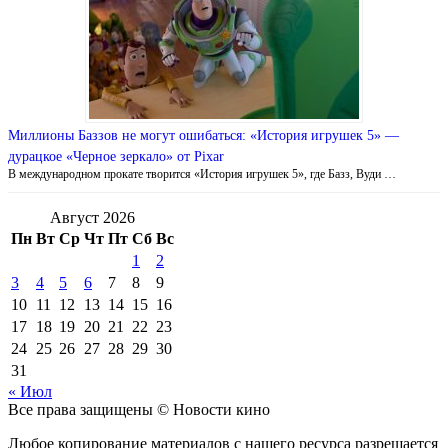
Миллионы Баззов не могут ошибаться: «История игрушек 5» —
дурацкое «Черное зеркало» от Pixar
В международном прокате творится «История игрушек 5», где Базз, Вуди …
Август 2026
Пн
Вт
Ср
Чт
Пт
Сб
Вс
1
2
3
4
5
6
7
8
9
10
11
12
13
14
15
16
17
18
19
20
21
22
23
24
25
26
27
28
29
30
31
« Июл
Все права защищены © Новости кино
Любое копирование материалов с нашего ресурса разрешается