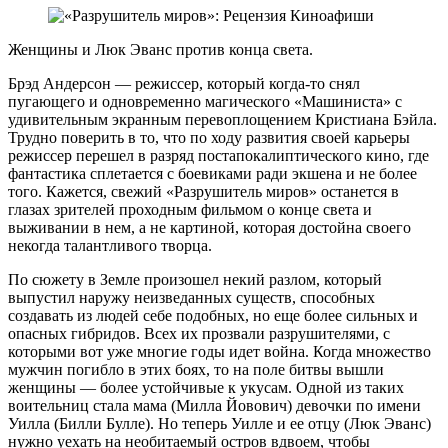
Женщины и Люк Эванс против конца света.
Брэд Андерсон — режиссер, который когда-то снял
пугающего и одновременно магического «Машиниста» с
удивительным экранным перевоплощением Кристиана Бэйла.
Трудно поверить в то, что по ходу развития своей карьеры
режиссер перешел в разряд постапокалиптического кино, где
фантастика сплетается с боевиками ради экшена и не более
того. Кажется, свежий «Разрушитель миров» останется в
глазах зрителей проходным фильмом о конце света и
выживании в нем, а не картиной, которая достойна своего
некогда талантливого творца.
По сюжету в Земле произошел некий разлом, который
выпустил наружу неизведанных существ, способных
создавать из людей себе подобных, но еще более сильных и
опасных гибридов. Всех их прозвали разрушителями, с
которыми вот уже многие годы идет война. Когда множество
мужчин погибло в этих боях, то на поле битвы вышли
женщины — более устойчивые к укусам. Одной из таких
воительниц стала мама (Милла Йовович) девочки по имени
Уилла (Билли Булле). Но теперь Уилле и ее отцу (Люк Эванс)
нужно уехать на необитаемый остров вдвоем, чтобы