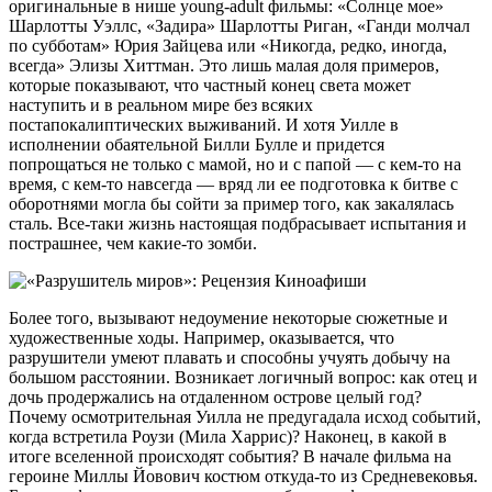
оригинальные в нише young-adult фильмы: «Солнце мое»
Шарлотты Уэллс, «Задира» Шарлотты Риган, «Ганди молчал
по субботам» Юрия Зайцева или «Никогда, редко, иногда,
всегда» Элизы Хиттман. Это лишь малая доля примеров,
которые показывают, что частный конец света может
наступить и в реальном мире без всяких
постапокалиптических выживаний. И хотя Уилле в
исполнении обаятельной Билли Булле и придется
попрощаться не только с мамой, но и с папой — с кем-то на
время, с кем-то навсегда — вряд ли ее подготовка к битве с
оборотнями могла бы сойти за пример того, как закалялась
сталь. Все-таки жизнь настоящая подбрасывает испытания и
пострашнее, чем какие-то зомби.
Более того, вызывают недоумение некоторые сюжетные и
художественные ходы. Например, оказывается, что
разрушители умеют плавать и способны учуять добычу на
большом расстоянии. Возникает логичный вопрос: как отец и
дочь продержались на отдаленном острове целый год?
Почему осмотрительная Уилла не предугадала исход событий,
когда встретила Роузи (Мила Харрис)? Наконец, в какой в
итоге вселенной происходят события? В начале фильма на
героине Миллы Йовович костюм откуда-то из Средневековья.