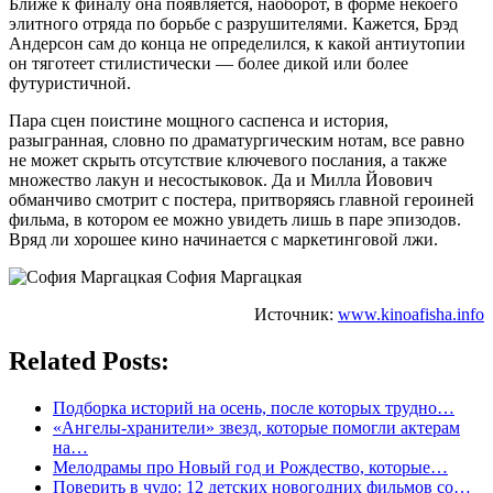
Ближе к финалу она появляется, наоборот, в форме некоего
элитного отряда по борьбе с разрушителями. Кажется, Брэд
Андерсон сам до конца не определился, к какой антиутопии
он тяготеет стилистически — более дикой или более
футуристичной.
Пара сцен поистине мощного саспенса и история,
разыгранная, словно по драматургическим нотам, все равно
не может скрыть отсутствие ключевого послания, а также
множество лакун и несостыковок. Да и Милла Йовович
обманчиво смотрит с постера, притворяясь главной героиней
фильма, в котором ее можно увидеть лишь в паре эпизодов.
Вряд ли хорошее кино начинается с маркетинговой лжи.
София Маргацкая
Источник:
www.kinoafisha.info
Related Posts:
Подборка историй на осень, после которых трудно…
«Ангелы-хранители» звезд, которые помогли актерам
на…
Мелодрамы про Новый год и Рождество, которые…
Поверить в чудо: 12 детских новогодних фильмов со…