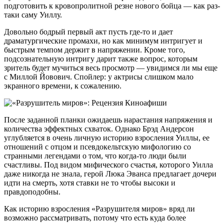
подготовить к кровопролитной резне нового бойца — как раз-
таки саму Уиллу.
Довольно бодрый первый акт пусть где-то и дает
драматургические промахи, но как минимум интригует и
быстрым темпом держит в напряжении. Кроме того,
подсознательную интригу дарит также вопрос, которым
зритель будет мучиться весь просмотр — увидимся ли мы еще
с Миллой Йовович. Спойлер: у актрисы слишком мало
экранного времени, к сожалению.
После заданной планки ожидаешь нарастания напряжения и
количества эффектных схваток. Однако Брэд Андерсон
углубляется в очень личную историю взросления Уиллы, ее
отношений с отцом и псевдокельтскую мифологию со
странными легендами о том, что когда-то люди были
счастливы. Под видом мифического счастья, которого Уилла
даже никогда не знала, герой Люка Эванса предлагает дочери
идти на смерть, хотя ставки не то чтобы высоки и
правдоподобны.
Как историю взросления «Разрушителя миров» вряд ли
возможно рассматривать, потому что есть куда более