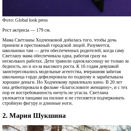
Фото: Global look press
Рост актрисы — 179 см.
Мама Светланы Ходченковой добилась того, чтобы дочь
приняли в престижный городской лицей. Разумеется,
школьники там — дети обеспеченных родителей, когда саму
Светлану мама обеспечивала одна, работая сразу на
нескольких работах. Дети травили одноклассницу не только за
бедность, но и из-за высокого роста. К 16 годам девушкой
заинтересовались модельные агентства, вчерашняя забитая
школьница гордо дефилировала по подиуму и зарабатывала
хорошие деньги. Но Ходченкову привлекало кино. В 20 лет
она дебютировала в фильме «Благословите женщину», и с тех
пор ее востребованность ничуть не угасла. Светлана
увлекается танцами на пилоне и не стесняется подчеркивать
стройную фигуру и длинные ноги.
2. Мария Шукшина