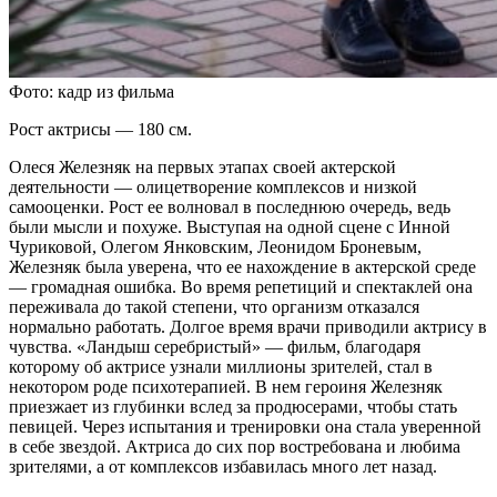
Фото: кадр из фильма
Рост актрисы — 180 см.
Олеся Железняк на первых этапах своей актерской
деятельности — олицетворение комплексов и низкой
самооценки. Рост ее волновал в последнюю очередь, ведь
были мысли и похуже. Выступая на одной сцене с Инной
Чуриковой, Олегом Янковским, Леонидом Броневым,
Железняк была уверена, что ее нахождение в актерской среде
— громадная ошибка. Во время репетиций и спектаклей она
переживала до такой степени, что организм отказался
нормально работать. Долгое время врачи приводили актрису в
чувства. «Ландыш серебристый» — фильм, благодаря
которому об актрисе узнали миллионы зрителей, стал в
некотором роде психотерапией. В нем героиня Железняк
приезжает из глубинки вслед за продюсерами, чтобы стать
певицей. Через испытания и тренировки она стала уверенной
в себе звездой. Актриса до сих пор востребована и любима
зрителями, а от комплексов избавилась много лет назад.