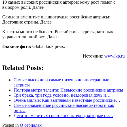
10 самых высоких российских актеров: кому рост помог с
выбором роли. Далее
Самые знаменитые пышногрудые российские актрисы:
Достояние страны. Далее
Красоты много не бывает: Российские актрисы, которых
украшает лишний вес. Далее
Главное фото:
Global look press.
Источник:
www.kp.ru
Related Posts:
Самые высокие и самые низенькие иностранные
актрисы
Полтора метра таланта: Невысокие российские актрисы
Три брака, три года условно, нездоровая дочь и…
Очень милые: Как выглядели известные российские…
Самые знаменитые российские лысые актеры и как
они…
Дети знаменитых советских актеров, которые не…
Posted in
О сериалах