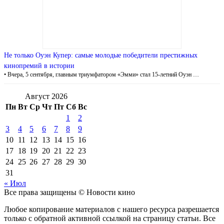
Не только Оуэн Купер: самые молодые победители престижных
кинопремий в истории
• Вчера, 5 сентября, главным триумфатором «Эмми» стал 15-летний Оуэн …
Август 2026
Пн
Вт
Ср
Чт
Пт
Сб
Вс
1
2
3
4
5
6
7
8
9
10
11
12
13
14
15
16
17
18
19
20
21
22
23
24
25
26
27
28
29
30
31
« Июл
Все права защищены © Новости кино
Любое копирование материалов с нашего ресурса разрешается
только с обратной активной ссылкой на страницу статьи. Все