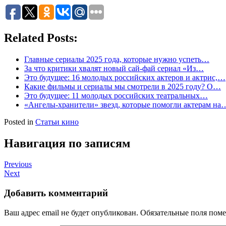
Related Posts:
Главные сериалы 2025 года, которые нужно успеть…
За что критики хвалят новый сай-фай сериал «Из…
Это будущее: 16 молодых российских актеров и актрис,…
Какие фильмы и сериалы мы смотрели в 2025 году? О…
Это будущее: 11 молодых российских театральных…
«Ангелы-хранители» звезд, которые помогли актерам на
Posted in
Статьи кино
Навигация по записям
Previous
Next
Добавить комментарий
Ваш адрес email не будет опубликован.
Обязательные поля пом