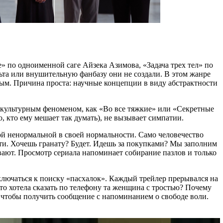
» по одноименной саге Айзека Азимова, «Задача трех тел» по
та или внушительную фанбазу они не создали. В этом жанре
мым. Причина проста: научные концепции в виду абстрактности
оп-культурным феноменом, как «Во все тяжкие» или «Секретные
 кто ему мешает так думать), не вызывает симпатии.
ой ненормальной в своей нормальности. Само человечество
ти. Хочешь гранату? Будет. Идешь за покупками? Мы заполним
вают. Просмотр сериала напоминает собирание пазлов и только
ключаться к поиску «пасхалок». Каждый трейлер прерывался на
то хотела сказать по телефону та женщина с тростью? Почему
а, чтобы получить сообщение с напоминанием о свободе воли.