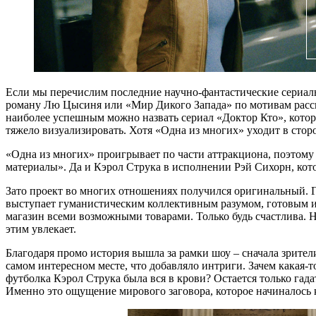
Если мы перечислим последние научно-фантастические сериалы
роману Лю Цысиня или «Мир Дикого Запада» по мотивам расска
наиболее успешным можно назвать сериал «Доктор Кто», котор
тяжело визуализировать. Хотя «Одна из многих» уходит в стор
«Одна из многих» проигрывает по части аттракциона, поэтому 
материалы». Да и Кэрол Струка в исполнении Рэй Сихорн, кото
Зато проект во многих отношениях получился оригинальный. Г
выступает гуманистическим коллективным разумом, готовым ис
магазин всеми возможными товарами. Только будь счастлива. 
этим увлекает.
Благодаря промо история вышла за рамки шоу – сначала зрител
самом интересном месте, что добавляло интриги. Зачем какая-
футболка Кэрол Струка была вся в крови? Остается только гада
Именно это ощущение мирового заговора, которое начиналось 