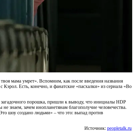
твоя мама умрет». Вспомним, как после введения названия
 Кэрол. Есть, конечно, и фанатские «пасхалки» из сериала «Во
 загадочного порошка, пришли к выводу, что инициалы HDP
ы не знаем, зачем инопланетянам благополучие человечества.
Это шоу создано людьми» – что это: выпад против
Источник:
peopletalk.ru