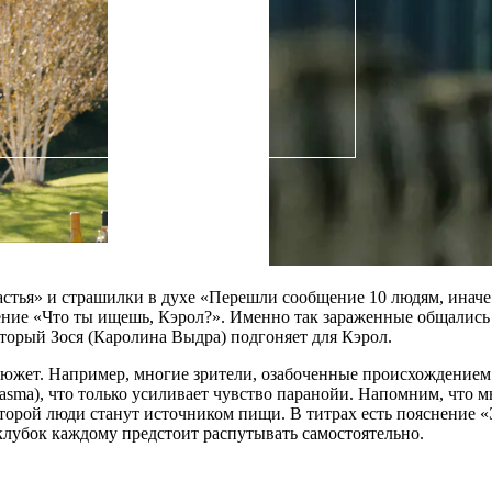
тья» и страшилки в духе «Перешли сообщение 10 людям, иначе 
ние «Что ты ищешь, Кэрол?». Именно так зараженные общались с
торый Зося (Каролина Выдра) подгоняет для Кэрол.
сюжет. Например, многие зрители, озабоченные происхождением
sma), что только усиливает чувство паранойи. Напомним, что м
торой люди станут источником пищи. В титрах есть пояснение «
клубок каждому предстоит распутывать самостоятельно.