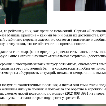
, то рейтинг у них, как правило невысокий. Сериал «Основание
за Майкла Крайтона – какими бы ни были их достоинства, куль
ый стабильно перезапускается, но остается узнаваемым и люби
ону антиутопии, это не облегчает восприятие сюжета.
даже за счет «сарафана» вряд ли у проекта есть шансы стать п
рую Винс Гиллиан называет «гениальной актрисой» (собственно,
ероиня, невосприимчивая к вирусу оптимизма, оказывается сам
править этот системный баг – и удовлетворить любые ее прихо
Несмотря на абсурдность ситуаций, никакого юмора они не вызы
и получали таинственные послания, а потом они сами стали под
то женщина лизнула пончик и положила его обратно в коробку? Ч
ть, сколько людей позвонило по номеру (202) 808-3981 из тизер
как шутка, вызвало острые ощущения у зрителей.