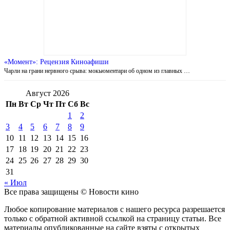
«Момент»: Рецензия Киноафиши
Чарли на грани нервного срыва: мокьюментари об одном из главных …
Август 2026
Пн
Вт
Ср
Чт
Пт
Сб
Вс
1
2
3
4
5
6
7
8
9
10
11
12
13
14
15
16
17
18
19
20
21
22
23
24
25
26
27
28
29
30
31
« Июл
Все права защищены © Новости кино
Любое копирование материалов с нашего ресурса разрешается
только с обратной активной ссылкой на страницу статьи. Все
материалы опубликованные на сайте взяты с открытых