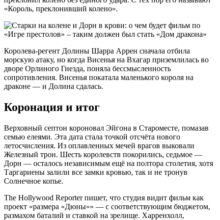
«Король, преклонивший колено».
Королева-регент Долины Шарра Аррен сначала отбила
морскую атаку, но когда Висенья на Вхагар приземлилась во
дворе Орлиного Гнезда, поняла бессмысленность
сопротивления. Висенья покатала маленького короля на
драконе — и Долина сдалась.
Коронация и итог
Верховный септон короновал Эйгона в Староместе, помазав
семью елеями. Эта дата стала точкой отсчёта нового
летосчисления. Из оплавленных мечей врагов выковали
Железный трон. Шесть королевств покорились, седьмое —
Дорн — осталось независимым ещё на полтора столетия, хотя
Таргариены залили все замки кровью, так и не тронув
Солнечное копье.
The Hollywood Reporter пишет, что студия видит фильм как
проект «размера «Дюны»» — с соответствующим бюджетом,
размахом баталий и ставкой на зрелище. Харренхолл,