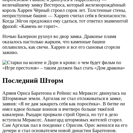
величайшему замку Вестероса, который железнорождённый
король Харрен Чёрный строил сорок лет. Толстенные стены,
неприступные башни — Харрен считал себя в безопасности.
Когда Эйгон предложил ему сдаться, тот ответил знаменитой
фразой: «Камень не горит».
Ночью Балерион рухнул во двор замка. Драконье пламя
оказалось настолько жарким, что каменные башни
оплавились, как свечи. Харрен и все его сыновья сгорели
заживо.
Последний Шторм
Армия Ориса Баратеона и Рейнис на Мераксес двинулась на
Штормовые земли. Аргилак не стал отсиживаться в замке,
заявив: «Я не дам зажарить себя как поросёнка». В битве он
имел вдвое больше воинов и вчетверо больше тяжёлой
кавалерии. Рыцари прорвали строй Ориса, но тут в дело
вступила Мераксес. Авангард штормовых жителей сгорел.
Сам Аргилак пал в поединке с Орисом. Орис женился на его
дочери и стал основателем новой династии Баратеонов.