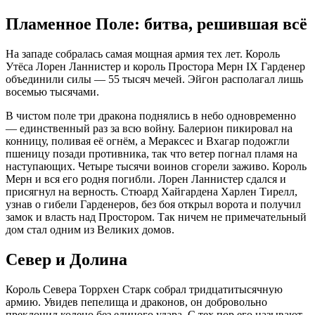
Пламенное Поле: битва, решившая всё
На западе собралась самая мощная армия тех лет. Король
Утёса Лорен Ланнистер и король Простора Мерн IX Гарденер
объединили силы — 55 тысяч мечей. Эйгон располагал лишь
восемью тысячами.
В чистом поле три дракона поднялись в небо одновременно
— единственный раз за всю войну. Балерион пикировал на
конницу, поливая её огнём, а Мераксес и Вхагар подожгли
пшеницу позади противника, так что ветер погнал пламя на
наступающих. Четыре тысячи воинов сгорели заживо. Король
Мерн и вся его родня погибли. Лорен Ланнистер сдался и
присягнул на верность. Стюард Хайгардена Харлен Тирелл,
узнав о гибели Гарденеров, без боя открыл ворота и получил
замок и власть над Простором. Так ничем не примечательный
дом стал одним из Великих домов.
Север и Долина
Король Севера Торрхен Старк собрал тридцатитысячную
армию. Увидев пепелища и драконов, он добровольно
преклонил колено без единого удара. С тех пор его называют