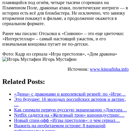
плавящийся под огнём, четыре тысячи сгоревших на
Пламенном Поле, драконьи атаки, политические интриги — в
истории есть всё для блокбастера. Не исключено, что завязку
вторжения покажут в фильме, а продолжение окажется в
сериальном формате.
Ранее мы писали: Отсылки к «Сиянию» – это еще цветочки:
«Интерстеллар» – самый настоящий ужастик, и его
изначальная концовка пугает не по-детски.
Фото: Кадр из сериала «Игра престолов», «Дом дракона»
Игорь Мустафин
Источник:
www.kinoafisha.info
Related Posts:
«Дюна» с драконами и королевской резней: по «Игре…
Это будущее: 16 молодых российских актеров и актрис,
…
Как снимали первую русскую экранизацию «Доктора…
Netflix садится на «Железный трон» киноиндустрии:…
Новый спин-офф «Игры престолов»: о чем сериал…
Выжить на необитаемом острове: 8 вариаций
робинзонады в кино