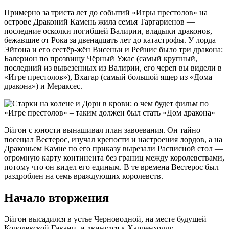
Примерно за триста лет до событий «Игры престолов» на
острове Драконий Камень жила семья Таргариенов —
последние осколки погибшей Валирии, владыки драконов,
бежавшие от Рока за двенадцать лет до катастрофы. У лорда
Эйгона и его сестёр-жён Висеньи и Рейнис было три дракона:
Балерион по прозвищу Чёрный Ужас (самый крупный,
последний из вывезенных из Валирии, его череп вы видели в
«Игре престолов»), Вхагар (самый большой ящер из «Дома
дракона») и Мераксес.
Эйгон с юности вынашивал план завоевания. Он тайно
посещал Вестерос, изучал крепости и настроения лордов, а на
Драконьем Камне по его приказу вырезали Расписной стол —
огромную карту континента без границ между королевствами,
потому что он видел его единым. В те времена Вестерос был
раздроблен на семь враждующих королевств.
Начало вторжения
Эйгон высадился в устье Черноводной, на месте будущей
Королевской Гавани, и двинулся к Харренхоллу —