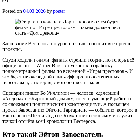
Posted on
04.03.2026
by
poster
Завоевание Вестероса по уровню эпика обгонит все прочие
проекты.
Слухи ходили годами, фанаты строили теории, но теперь всё
официально — Warner Bros. запускает в разработку
полнометражный фильм по вселенной «Игры престолов». И
это будет не очередной спин-офф про второстепенных
персонажей, а история, с которой всё началось.
Сценарий пишет Бо Уиллимон — человек, сделавший
«Андора» и «Карточный домик», то есть умеющий работать
со сложными политическими конструкциями. А посвящён
проект Завоеванию Эйгона Таргариена — событию, которое в
мифологии «Песни Льда и Огня» стоит особняком и служит
точкой отсчёта всей хронологии Вестероса.
Кто такой Эйгон Завоеватель