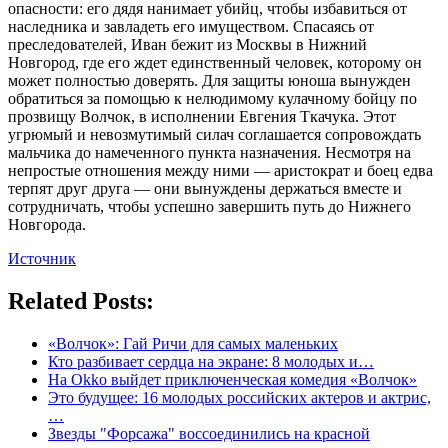
опасности: его дядя нанимает убийц, чтобы избавиться от
наследника и завладеть его имуществом. Спасаясь от
преследователей, Иван бежит из Москвы в Нижний
Новгород, где его ждет единственный человек, которому он
может полностью доверять. Для защиты юноша вынужден
обратиться за помощью к нелюдимому кулачному бойцу по
прозвищу Волчок, в исполнении Евгения Ткачука. Этот
угрюмый и невозмутимый силач соглашается сопровождать
мальчика до намеченного пункта назначения. Несмотря на
непростые отношения между ними — аристократ и боец едва
терпят друг друга — они вынуждены держаться вместе и
сотрудничать, чтобы успешно завершить путь до Нижнего
Новгорода.
Источник
Related Posts:
«Волчок»: Гай Ричи для самых маленьких
Кто разбивает сердца на экране: 8 молодых и…
На Okko выйдет приключенческая комедия «Волчок»
Это будущее: 16 молодых российских актеров и актрис,
…
Звезды "Форсажа" воссоединились на красной