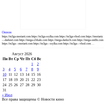
Онион
https://m3ga-moriarti.com https://m3ga-ssylka.com https://m3ga-vhod.com https://moriarty
—darknet.com https://mega-z3rkalo.com https://mega-darkn3t.com https://mega-oni0n.com
https://m3ga—moriarti.com https://m3ga—ssylka.com https://m3ga—vhod.com …
Август 2026
Пн
Вт
Ср
Чт
Пт
Сб
Вс
1
2
3
4
5
6
7
8
9
10
11
12
13
14
15
16
17
18
19
20
21
22
23
24
25
26
27
28
29
30
31
« Июл
Все права защищены © Новости кино