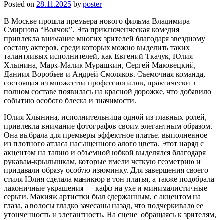
Posted on
28.11.2025
by
poster
В Москве прошла премьера нового фильма Владимира
Смирнова “Волчок”. Эта приключенческая комедия
привлекла внимание многих зрителей благодаря звездному
составу актеров, среди которых можно выделить таких
талантливых исполнителей, как Евгений Ткачук, Юлия
Хлынина, Марк-Малик Мурашкин, Сергей Маковецкий,
Даниил Воробьев и Андрей Смоляков. Съемочная команда,
состоящая из множества профессионалов, практически в
полном составе появилась на красной дорожке, что добавило
событию особого блеска и значимости.
Юлия Хлынина, исполнительница одной из главных ролей,
привлекла внимание фотографов своим элегантным образом.
Она выбрала для премьеры эффектное платье, выполненное
из плотного атласа насыщенного алого цвета. Этот наряд с
акцентом на талию и объемной юбкой выделялся благодаря
рукавам-крылышкам, которые имели четкую геометрию и
придавали образу особую изюминку. Для завершения своего
стиля Юлия сделала маникюр в тон платья, а также подобрала
лаконичные украшения — кафф на ухе и минималистичные
серьги. Макияж артистки был сдержанным, с акцентом на
глаза, а волосы гладко зачесаны назад, что подчеркивало ее
утонченность и элегантность. На сцене, обращаясь к зрителям,