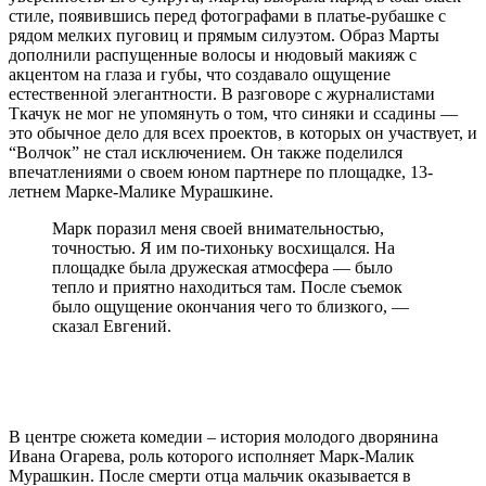
стиле, появившись перед фотографами в платье-рубашке с
рядом мелких пуговиц и прямым силуэтом. Образ Марты
дополнили распущенные волосы и нюдовый макияж с
акцентом на глаза и губы, что создавало ощущение
естественной элегантности. В разговоре с журналистами
Ткачук не мог не упомянуть о том, что синяки и ссадины —
это обычное дело для всех проектов, в которых он участвует, и
“Волчок” не стал исключением. Он также поделился
впечатлениями о своем юном партнере по площадке, 13-
летнем Марке-Малике Мурашкине.
Марк поразил меня своей внимательностью,
точностью. Я им по-тихоньку восхищался. На
площадке была дружеская атмосфера — было
тепло и приятно находиться там. После съемок
было ощущение окончания чего то близкого, —
сказал Евгений.
В центре сюжета комедии – история молодого дворянина
Ивана Огарева, роль которого исполняет Марк-Малик
Мурашкин. После смерти отца мальчик оказывается в