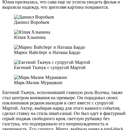
Юлия призналась, что сама еще не успела увидеть фильм и
выразила надежду, что зрителям картина понравится.
Даниил Воробьев
Юлия Хлынина
Марюс Вайсберг и Наташа Бардо
Евгений Ткачук с супругой Мартой
Марк-Малик Мурашкин
Евгений Ткачук, исполнивший главную роль Волчка, также
стал центром внимания на премьере. Он порадовал своих
поклонников редким выходом в свет вместе с супругой
Мартой. Актер, выбирая наряд для этого важного события,
сделал ставку на стиль smart-casual. Он был одет в фактурный
серый пиджак свободного кроя, светлую рубашку без
галстука, что подчеркивало его непринужденность и
уверенность. Его супруга, Марта, выбрала наряд в total-black