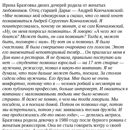
Ирина Бразговка двоих дочерей родила от женатых
любовников. Отец старшей Дарьи — Андрей Кончаловский.
«
Мне позвонил мой однокурсник и сказал, что со мной хочет
познакомиться Андрей Сергеевич Кончаловский. Я
поинтересовалась, почему он звонит, а не сам Кончаловский.
«Ну, он меня попросил позвонить». Я говорю: «А чего же он
боится? Может быть, он сам позвонит? Тогда я, может
быть, поговорю с ним». Ну вот он и позвонил. Я была
счастлива. Я была совершенно очарована его голосом. Этот
его знаменитый неповторимый тембр… Он пригласил меня в
Дом кино в ресторан. Я не думала, правильно поступаю или
нет — студентке позвонил взрослый — на 17 лет старше —
мужчина, режиссер, позвал в какую-то компанию. Я не
думала, что там дальше может быть, поехала. За столом
сидели одни мужчины. Его друзья. Мне было не очень
комфортно, потому что я — человек робкий и несмотря на
свою публичную профессию, больше интроверт. И оказаться в
компании с малознакомыми людьми мне было немного
странно. Я даже не помню, о чем мы тогда говорили. Мы
посидели, и я поехала домой. Потом он позвонил еще, потом
мы встретились, потом у нас завязалась тесная дружба. И
она продолжалась где-то около года
», — делилась актриса.
Бразговка родила девочку в 1980 году после бурного романа с
женатым режиссером. Она не стала говорить мэтру о своей