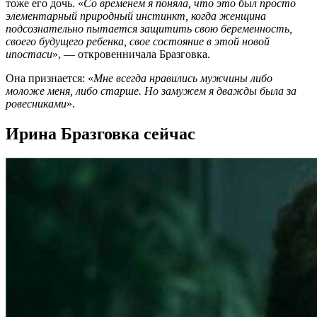
тоже его дочь. «
Со временем я поняла, что это был просто
элементарный природный инстинкт, когда женщина
подсознательно пытается защитить свою беременность,
своего будущего ребенка, свое состояние в этой новой
ипостаси
», — откровенничала Бразговка.
Она признается: «
Мне всегда нравились мужчины либо
моложе меня, либо старше. Но замужем я дважды была за
ровесниками
».
Ирина Бразговка сейчас