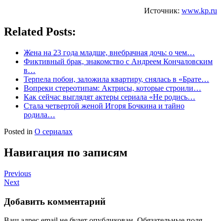
Источник:
www.kp.ru
Related Posts:
Жена на 23 года младше, внебрачная дочь: о чем…
Фиктивный брак, знакомство с Андреем Кончаловским
в…
Терпела побои, заложила квартиру, снялась в «Брате…
Вопреки стереотипам: Актрисы, которые строили…
Как сейчас выглядят актеры сериала «Не родись…
Стала четвертой женой Игоря Бочкина и тайно
родила…
Posted in
О сериалах
Навигация по записям
Previous
Next
Добавить комментарий
Ваш адрес email не будет опубликован.
Обязательные поля