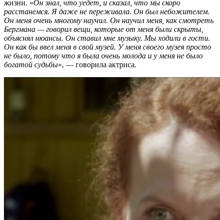
жизни. «
Он знал, что уедет, и сказал, что мы скоро
расстанемся. Я даже не переживала. Он был небожителем.
Он меня очень многому научил. Он научил меня, как смотреть
Бергмана — говорил вещи, которые от меня были скрыты,
объяснял нюансы. Он ставил мне музыку. Мы ходили в гости.
Он как бы ввел меня в свой музей. У меня своего музея просто
не было, потому что я была очень молода и у меня не было
богатой судьбы
», — говорила актриса.