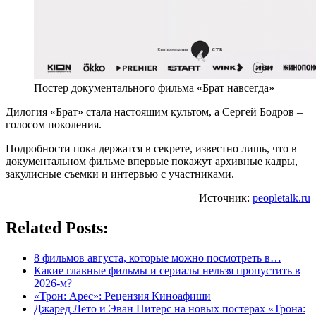
Постер документального фильма «Брат навсегда»
Дилогия «Брат» стала настоящим культом, а Сергей Бодров –
голосом поколения.
Подробности пока держатся в секрете, известно лишь, что в
документальном фильме впервые покажут архивные кадры,
закулисные съемки и интервью с участниками.
Источник:
peopletalk.ru
Related Posts:
8 фильмов августа, которые можно посмотреть в…
Какие главные фильмы и сериалы нельзя пропустить в
2026-м?
«Трон: Арес»: Рецензия Киноафиши
Джаред Лето и Эван Питерс на новых постерах «Трона: