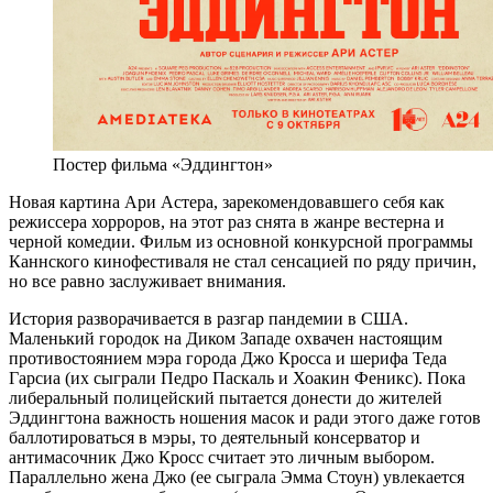
Постер фильма «Эддингтон»
Новая картина Ари Астера, зарекомендовавшего себя как
режиссера хорроров, на этот раз снята в жанре вестерна и
черной комедии. Фильм из основной конкурсной программы
Каннского кинофестиваля не стал сенсацией по ряду причин,
но все равно заслуживает внимания.
История разворачивается в разгар пандемии в США.
Маленький городок на Диком Западе охвачен настоящим
противостоянием мэра города Джо Кросса и шерифа Теда
Гарсиа (их сыграли Педро Паскаль и Хоакин Феникс). Пока
либеральный полицейский пытается донести до жителей
Эддингтона важность ношения масок и ради этого даже готов
баллотироваться в мэры, то деятельный консерватор и
антимасочник Джо Кросс считает это личным выбором.
Параллельно жена Джо (ее сыграла Эмма Стоун) увлекается