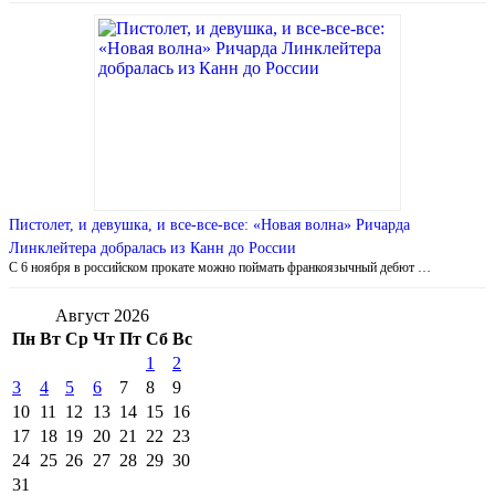
Пистолет, и девушка, и все-все-все: «Новая волна» Ричарда
Линклейтера добралась из Канн до России
С 6 ноября в российском прокате можно поймать франкоязычный дебют …
Август 2026
Пн
Вт
Ср
Чт
Пт
Сб
Вс
1
2
3
4
5
6
7
8
9
10
11
12
13
14
15
16
17
18
19
20
21
22
23
24
25
26
27
28
29
30
31