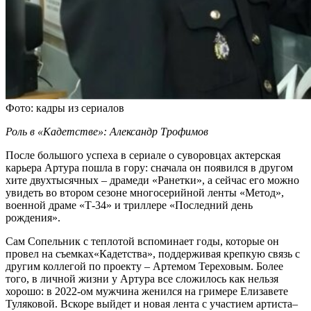
Фото: кадры из сериалов
Роль в «Кадетстве»: Александр Трофимов
После большого успеха в сериале о суворовцах актерская
карьера Артура пошла в гору: сначала он появился в другом
хите двухтысячных – драмеди «Ранетки», а сейчас его можно
увидеть во втором сезоне многосерийной ленты «Метод»,
военной драме «Т-34» и триллере «Последний день
рождения».
Сам Сопельник с теплотой вспоминает годы, которые он
провел на съемках«Кадетства», поддерживая крепкую связь с
другим коллегой по проекту – Артемом Тереховым. Более
того, в личной жизни у Артура все сложилось как нельзя
хорошо: в 2022-ом мужчина женился на гримере Елизавете
Туляковой. Вскоре выйдет и новая лента с участием артиста–