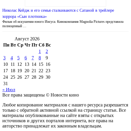
Николас Кейдж и его семья сталкиваются с Сатаной в трейлере
хоррора «Сын плотника»
Фильм об искушении юного Иисуса. Кинокомпания Magnolia Pictures представила
полноценный …
Август 2026
Пн
Вт
Ср
Чт
Пт
Сб
Вс
1
2
3
4
5
6
7
8
9
10
11
12
13
14
15
16
17
18
19
20
21
22
23
24
25
26
27
28
29
30
31
« Июл
Все права защищены © Новости кино
Любое копирование материалов с нашего ресурса разрешается
только с обратной активной ссылкой на страницу статьи. Все
материалы опубликованные на сайте взяты с открытых
источников и других порталов интернета, все права на
авторство принадлежат их законным владельцам.