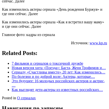
сейчас. Далее
Как изменились актеры сериала «День рождения Буржуя» и
где они сейчас. Далее
Как изменились актеры сериала «Как я встретил вашу маму»
и где они сейчас. Далее
Главное фото: кадры из сериала
Источник:
www.kp.ru
Related Posts:
7 фильмов и сериалов о токсичной дружбе
Новая версия хита «Поезда»: Баста, Женя Трофимов и…
Сериалу «Счастливы вместе» 20 лет: Как изменились…
По болезни и по доброй воле: Актеры, которые…
Это будущее: 16 молодых российских актеров и актрис,
…
Как выглядят дети-актеры из известных российских…
Posted in
О сериалах
Навигация по записям