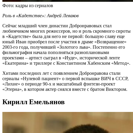
Фото: кадры из сериалов
Роль в «Кадетстве»: Андрей Леваков
Сейчас младший член династии Добронравовых стал
любимчиком многих режиссеров, но и роль скромного сироты
в «Кадетстве» была для него не первой: большую славу еще
юный Иван приобрел после участия в драме «Возвращение»
2003-го года, получившей «Золотого льва». Постепенно его
фильмография начала пополняться разноплановыми
проектами – артист сыграл в «Иуде», исторической ленте
«Екатерина» и триллере с Константином Хабенским «Метод».
Хитами последних лет с появлением Добронравова стали
сериалы «Нулевой пациент» о первой вспышке ВИЧ в СССР,
«Лихие» о периоде 90-х и масштабный фэнтези-проект
«Этерна», в котором актер снялся вместе с братом Виктором.
Кирилл Емельянов