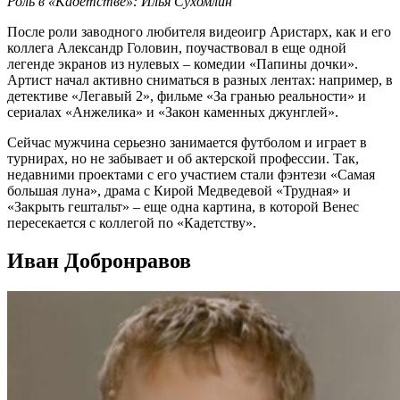
Роль в «Кадетстве»: Илья Сухомлин
После роли заводного любителя видеоигр Аристарх, как и его
коллега Александр Головин, поучаствовал в еще одной
легенде экранов из нулевых – комедии «Папины дочки».
Артист начал активно сниматься в разных лентах: например, в
детективе «Легавый 2», фильме «За гранью реальности» и
сериалах «Анжелика» и «Закон каменных джунглей».
Сейчас мужчина серьезно занимается футболом и играет в
турнирах, но не забывает и об актерской профессии. Так,
недавними проектами с его участием стали фэнтези «Самая
большая луна», драма с Кирой Медведевой «Трудная» и
«Закрыть гештальт» – еще одна картина, в которой Венес
пересекается с коллегой по «Кадетству».
Иван Добронравов