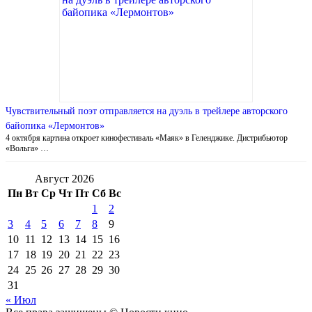
Чувствительный поэт отправляется на дуэль в трейлере авторского
байопика «Лермонтов»
4 октября картина откроет кинофестиваль «Маяк» в Геленджике. Дистрибьютор
«Вольга» …
Август 2026
Пн
Вт
Ср
Чт
Пт
Сб
Вс
1
2
3
4
5
6
7
8
9
10
11
12
13
14
15
16
17
18
19
20
21
22
23
24
25
26
27
28
29
30
31
« Июл