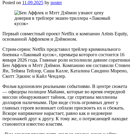
Posted on
11.09.2025
by
poster
Первый совместный проект Netflix и компании Artists Equity,
основанной Аффлеком и Дэймоном.
Стрим-сервис Netflix представил трейлер криминального
боевика «Лакомый кусок», премьера которого состоится 16
января 2026 года. Главные роли исполнили давние соратники
Бен Аффлек и Мэтт Дэймон. Компанию им составили Стивен
Ян, Тейяна Тейлор, Саша Калле, Каталина Сандино Морено,
Скотт Эдкинс и Кайл Чендлер.
Фильм вдохновлен реальными событиями. В центре сюжета
— офицеры полиции Майами, которые во время очередной
миссии обнаруживают тайник, где спрятаны миллионы
долларов наличными. При виде столь огромных денег у
главных героев возникает соблазн присвоить их и сбежать.
Вскоре напряжение нарастает, равно как и недоверие
персонажей друг к другу. К тому же, о потрясающей находке
становится известно властям.