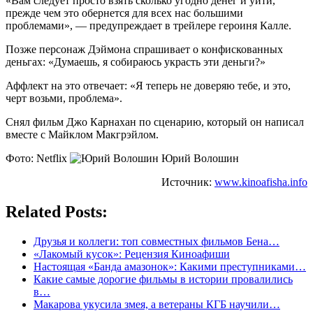
«Вам следует просто взять сколько угодно денег и уйти,
прежде чем это обернется для всех нас большими
проблемами», — предупреждает в трейлере героиня Калле.
Позже персонаж Дэймона спрашивает о конфискованных
деньгах: «Думаешь, я собираюсь украсть эти деньги?»
Аффлект на это отвечает: «Я теперь не доверяю тебе, и это,
черт возьми, проблема».
Снял фильм Джо Карнахан по сценарию, который он написал
вместе с Майклом Макгрэйлом.
Фото: Netflix
Юрий Волошин
Источник:
www.kinoafisha.info
Related Posts:
Друзья и коллеги: топ совместных фильмов Бена…
«Лакомый кусок»: Рецензия Киноафиши
Настоящая «Банда амазонок»: Какими преступниками…
Какие самые дорогие фильмы в истории провалились
в…
Макарова укусила змея, а ветераны КГБ научили…