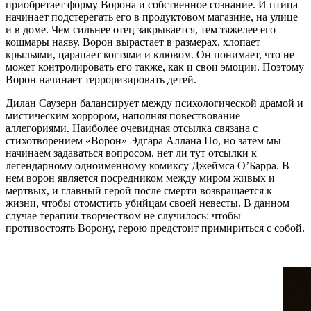
приобретает форму Ворона и собственное сознание. И птица
начинает подстерегать его в продуктовом магазине, на улице
и в доме. Чем сильнее отец закрывается, тем тяжелее его
кошмары наяву. Ворон вырастает в размерах, хлопает
крыльями, царапает когтями и клювом. Он понимает, что не
может контролировать его также, как и свои эмоции. Поэтому
Ворон начинает терроризировать детей.
Дилан Саузерн балансирует между психологической драмой и
мистическим хоррором, наполняя повествование
аллегориями. Наиболее очевидная отсылка связана с
стихотворением «Ворон» Эдгара Аллана По, но затем мы
начинаем задаваться вопросом, нет ли тут отсылки к
легендарному одноименному комиксу Джеймса О’Барра. В
нем ворон является посредником между миром живых и
мертвых, и главный герой после смерти возвращается к
жизни, чтобы отомстить убийцам своей невесты. В данном
случае терапии творчеством не случилось: чтобы
противостоять Ворону, герою предстоит примириться с собой.