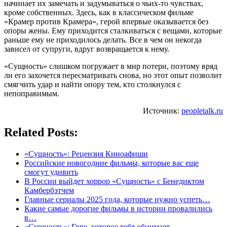
начинает их замечать и задумываться о чьих-то чувствах,
кроме собственных. Здесь, как в классическом фильме
«Крамер против Крамера», герой впервые оказывается без
опоры жены. Ему приходится сталкиваться с вещами, которые
раньше ему не приходилось делать. Все в чем он некогда
зависел от супруги, вдруг возвращается к нему.
«Сущность» слишком погружает в мир потери, поэтому вряд
ли его захочется пересматривать снова, но этот опыт позволит
смягчить удар и найти опору тем, кто столкнулся с
непоправимым.
Источник:
peopletalk.ru
Related Posts:
«Сущность»: Рецензия Киноафиши
Российские новогодние фильмы, которые вас еще
смогут удивить
В России выйдет хоррор «Сущность» с Бенедиктом
Камбербэтчем
Главные сериалы 2025 года, которые нужно успеть…
Какие самые дорогие фильмы в истории провалились
в…
«Сущность»: Горе, которое тебя обнимает