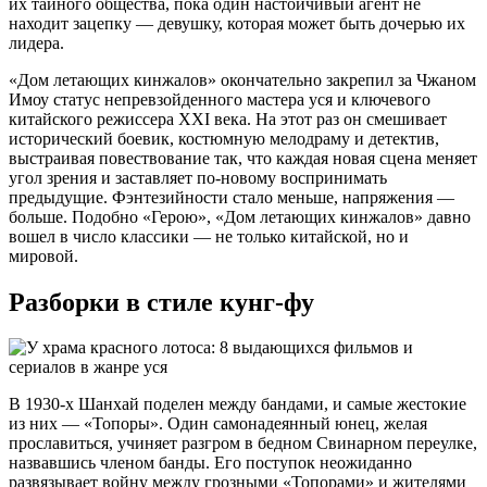
их тайного общества, пока один настойчивый агент не
находит зацепку — девушку, которая может быть дочерью их
лидера.
«Дом летающих кинжалов» окончательно закрепил за Чжаном
Имоу статус непревзойденного мастера уся и ключевого
китайского режиссера XXI века. На этот раз он смешивает
исторический боевик, костюмную мелодраму и детектив,
выстраивая повествование так, что каждая новая сцена меняет
угол зрения и заставляет по-новому воспринимать
предыдущие. Фэнтезийности стало меньше, напряжения —
больше. Подобно «Герою», «Дом летающих кинжалов» давно
вошел в число классики — не только китайской, но и
мировой.
Разборки в стиле кунг-фу
В 1930-х Шанхай поделен между бандами, и самые жестокие
из них — «Топоры». Один самонадеянный юнец, желая
прославиться, учиняет разгром в бедном Свинарном переулке,
назвавшись членом банды. Его поступок неожиданно
развязывает войну между грозными «Топорами» и жителями