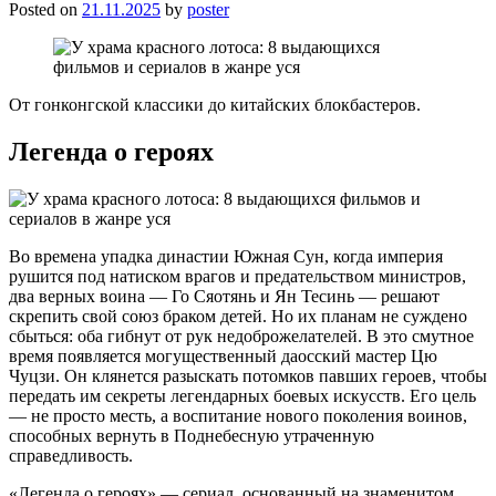
Posted on
21.11.2025
by
poster
От гонконгской классики до китайских блокбастеров.
Легенда о героях
Во времена упадка династии Южная Сун, когда империя
рушится под натиском врагов и предательством министров,
два верных воина — Го Сяотянь и Ян Тесинь — решают
скрепить свой союз браком детей. Но их планам не суждено
сбыться: оба гибнут от рук недоброжелателей. В это смутное
время появляется могущественный даосский мастер Цю
Чуцзи. Он клянется разыскать потомков павших героев, чтобы
передать им секреты легендарных боевых искусств. Его цель
— не просто месть, а воспитание нового поколения воинов,
способных вернуть в Поднебесную утраченную
справедливость.
«Легенда о героях» — сериал, основанный на знаменитом