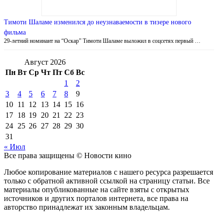
Тимоти Шаламе изменился до неузнаваемости в тизере нового
фильма
29-летний номинант на “Оскар” Тимоти Шаламе выложил в соцсетях первый …
Август 2026
Пн
Вт
Ср
Чт
Пт
Сб
Вс
1
2
3
4
5
6
7
8
9
10
11
12
13
14
15
16
17
18
19
20
21
22
23
24
25
26
27
28
29
30
31
« Июл
Все права защищены © Новости кино
Любое копирование материалов с нашего ресурса разрешается
только с обратной активной ссылкой на страницу статьи. Все
материалы опубликованные на сайте взяты с открытых
источников и других порталов интернета, все права на
авторство принадлежат их законным владельцам.