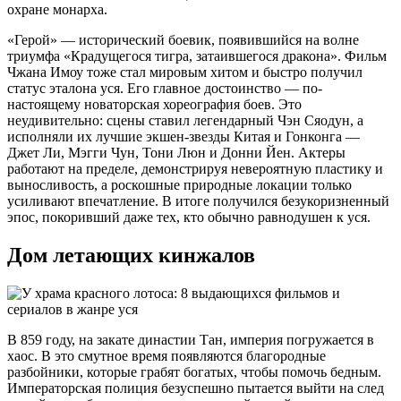
охране монарха.
«Герой» — исторический боевик, появившийся на волне
триумфа «Крадущегося тигра, затаившегося дракона». Фильм
Чжана Имоу тоже стал мировым хитом и быстро получил
статус эталона уся. Его главное достоинство — по-
настоящему новаторская хореография боев. Это
неудивительно: сцены ставил легендарный Чэн Сяодун, а
исполняли их лучшие экшен-звезды Китая и Гонконга —
Джет Ли, Мэгги Чун, Тони Люн и Донни Йен. Актеры
работают на пределе, демонстрируя невероятную пластику и
выносливость, а роскошные природные локации только
усиливают впечатление. В итоге получился безукоризненный
эпос, покоривший даже тех, кто обычно равнодушен к уся.
Дом летающих кинжалов
В 859 году, на закате династии Тан, империя погружается в
хаос. В это смутное время появляются благородные
разбойники, которые грабят богатых, чтобы помочь бедным.
Императорская полиция безуспешно пытается выйти на след