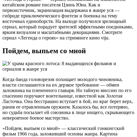
китайском романе писателя Цзинь Юна. Как и
первоисточник, экранизация выдержана в жанре уся —
гибриде приключенческого фэнтези и боевика на тему
восточных единоборств. На выходе получился зрелищный
сериал, который порадует зрителей эффектными поединками,
ярким визуалом и масштабными декорациями. Смотрите
сериал «Легенда о героях» на стриминге кино viju.
Пойдем, выпьем со мной
Когда банда головорезов похищает молодого чиновника,
власти соглашаются на их дерзкое требование — обмен
заложника на плененного главаря. Но тайную миссию по его
спасению поручают воительнице, известной как Золотая
Ласточка. Она бесстрашно вступает в бой, но враг берет верх,
ранив ее отравленным оружием. Казалось бы, все потеряно,
но судьба посылает ей союзника в лице нищего, скрывающего
невероятное боевое мастерство.
«Пойдем, выпьем со мной» — классический гонконгский
фильм 1966 года, заложивший основы жанра. Картина