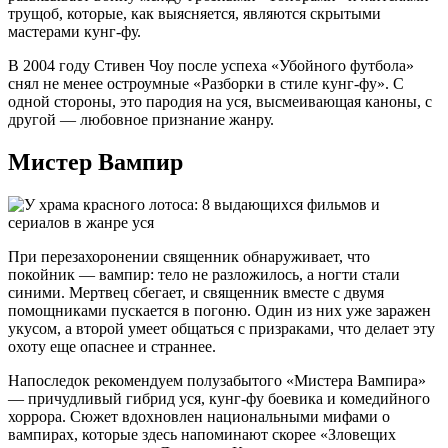
трущоб, которые, как выясняется, являются скрытыми
мастерами кунг-фу.
В 2004 году Стивен Чоу после успеха «Убойного футбола»
снял не менее остроумные «Разборки в стиле кунг-фу». С
одной стороны, это пародия на уся, высмеивающая каноны, с
другой — любовное признание жанру.
Мистер Вампир
При перезахоронении священник обнаруживает, что
покойник — вампир: тело не разложилось, а ногти стали
синими. Мертвец сбегает, и священник вместе с двумя
помощниками пускается в погоню. Один из них уже заражен
укусом, а второй умеет общаться с призраками, что делает эту
охоту еще опаснее и страннее.
Напоследок рекомендуем полузабытого «Мистера Вампира»
— причудливый гибрид уся, кунг-фу боевика и комедийного
хоррора. Сюжет вдохновлен национальными мифами о
вампирах, которые здесь напоминают скорее «Зловещих