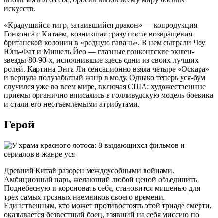
искусств.
«Крадущийся тигр, затаившийся дракон» — копродукция
Гонконга с Китаем, возникшая сразу после возвращения
британской колонии в «родную гавань». В нем сыграли Чоу
Юнь-Фат и Мишель Йео — главные гонконгские экшен-
звезды 80-90-х, исполнившие здесь одни из своих лучших
ролей. Картина Энга Ли сенсационно взяла четыре «Оскара»
и вернула полузабытый жанр в моду. Однако теперь уся-бум
случился уже во всем мире, включая США: художественные
приемы органично вписались в голливудскую модель боевика
и стали его неотъемлемыми атрибутами.
Герой
Древний Китай разорен междоусобными войнами.
Амбициозный царь, желающий любой ценой объединить
Поднебесную и короновать себя, становится мишенью для
трех самых грозных наемников своего времени.
Единственным, кто может противостоять этой триаде смерти,
оказывается безвестный боец, взявший на себя миссию по