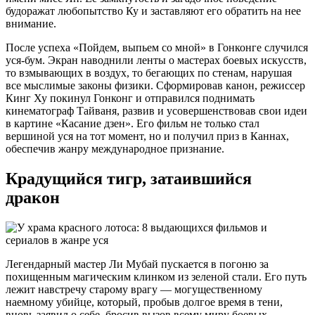
будоражат любопытство Ку и заставляют его обратить на нее
внимание.
После успеха «Пойдем, выпьем со мной» в Гонконге случился
уся-бум. Экран наводнили ленты о мастерах боевых искусств,
то взмывающих в воздух, то бегающих по стенам, нарушая
все мыслимые законы физики. Сформировав канон, режиссер
Кинг Ху покинул Гонконг и отправился поднимать
кинематограф Тайваня, развив и усовершенствовав свои идеи
в картине «Касание дзен». Его фильм не только стал
вершиной уся на тот момент, но и получил приз в Каннах,
обеспечив жанру международное признание.
Крадущийся тигр, затаившийся
дракон
Легендарный мастер Ли Мубай пускается в погоню за
похищенным магическим клинком из зеленой стали. Его путь
лежит навстречу старому врагу — могущественному
наемному убийце, который, пробыв долгое время в тени,
вновь заявил о себе, бросив вызов всему миру боевых