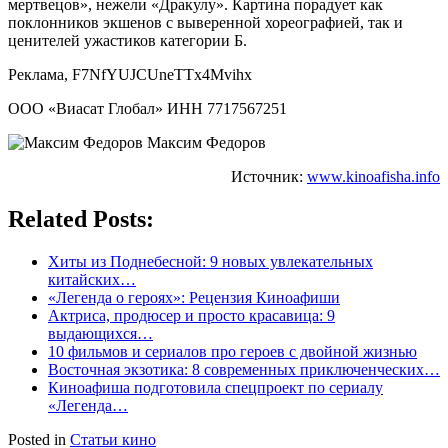
мертвецов», нежели «Дракулу». Картина порадует как
поклонников экшенов с выверенной хореографией, так и
ценителей ужастиков категории Б.
Реклама, F7NfYUJCUneTTx4Mvihx
ООО «Виасат Глобал» ИНН 7717567251
Максим Федоров
Источник:
www.kinoafisha.info
Related Posts:
Хиты из Поднебесной: 9 новых увлекательных
китайских…
«Легенда о героях»: Рецензия Киноафиши
Актриса, продюсер и просто красавица: 9
выдающихся…
10 фильмов и сериалов про героев с двойной жизнью
Восточная экзотика: 8 современных приключенческих…
Киноафиша подготовила спецпроект по сериалу
«Легенда…
Posted in
Статьи кино