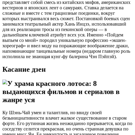
представляет собой смесь из китайских мифов, американских
вестернов и японских лент о самураях. Ставка делается на
сложные и вместе с тем грациозные поединки, вокруг
которых выстраивался весь сюжет. Постановкой боевых сцен
занимался театральный актер Хань Инцзэ, использовавший
для их реализации тросы из пекинской оперы — в
дальнейшем ключевой атрибут всех уся. Именно «Пойдем
выпьем со мной» породил уникальную профессию «экшен-
хореограф» и ввел моду на поражающие воображение драки,
напоминающие танцевальные номера (недаром главную роль
исполнила не знающая кунг-фу балерина Чэн Пэйпэй).
Касание дзен
Ку Шэнь-Чай умен и талантлив, но ввиду своей
безынициативности влачит жалкое существование в старом
форте. Его рутинная жизнь неожиданно прерывается, когда по
соседству селится прекрасная, но очень странная девушка по
имени мисс Ян. Ее замкнутость и загадочное поведение