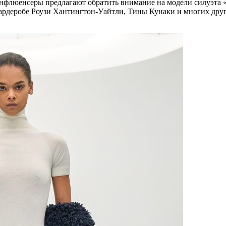
 инфлюенсеры предлагают обратить внимание на модели силуэта «
ардеробе Роузи Хантингтон-Уайтли, Тины Кунаки и многих други