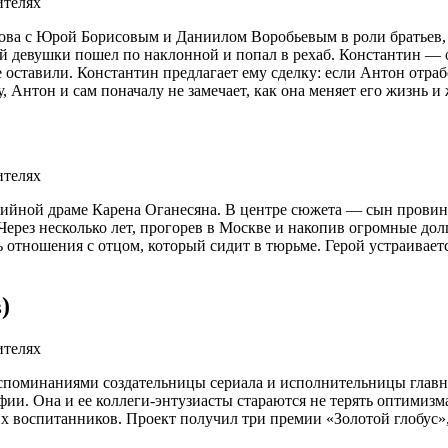
това с Юрой Борисовым и Даниилом Воробьевым в роли братьев,
й девушки пошел по наклонной и попал в рехаб. Константин — 
е оставили. Константин предлагает ему сделку: если Антон отраб
 Антон и сам поначалу не замечает, как она меняет его жизнь и
ийной драме Карена Оганесяна. В центре сюжета — сын провин
Через несколько лет, прогорев в Москве и накопив огромные дол
 отношения с отцом, который сидит в тюрьме. Герой устраивает
)
споминаниями создательницы сериала и исполнительницы главн
ьфии. Она и ее коллеги-энтузиасты стараются не терять оптимиз
х воспитанников. Проект получил три премии «Золотой глобус»,