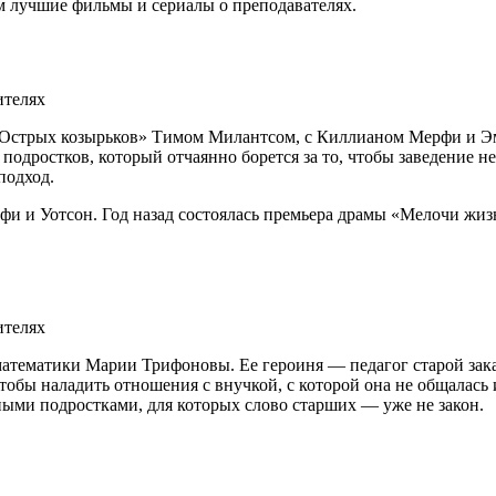
м лучшие фильмы и сериалы о преподавателях.
«Острых козырьков» Тимом Милантсом, с Киллианом Мерфи и Эми
одростков, который отчаянно борется за то, чтобы заведение не
подход.
рфи и Уотсон. Год назад состоялась премьера драмы «Мелочи жиз
атематики Марии Трифоновы. Ее героиня — педагог старой за
тобы наладить отношения с внучкой, с которой она не общалась 
ными подростками, для которых слово старших — уже не закон.