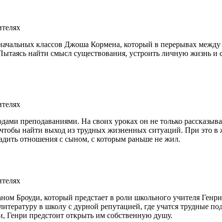
ачальных классов Джоша Кормена, который в перерывах между у
 Пытаясь найти смысл существования, устроить личную жизнь и с
ами преподаваниями. На своих уроках он не только рассказыв
 чтобы найти выход из трудных жизненных ситуаций. При это в 
адить отношения с сыном, с которым раньше не жил.
ом Броуди, который предстает в роли школьного учителя Генри
литературу в школу с дурной репутацией, где учатся трудные п
ни, Генри предстоит открыть им собственную душу.