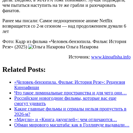
чем пытаться наступить на те же грабли и разочаровать
фанатов.
Ранее мы писали: Самое недооцененное аниме Netflix
возвращается со 2-м сезоном — над продолжением думали 6
лет
Фото: Кадр из фильма «Человек-бензопила. Фильм: История
Резе» (2025)
Ольга Назарова
Источник:
www.kinoafisha.info
Related Posts:
«Человек-бензопила. Фильм: История Резе»: Рецензия
Киноафиши
Что такое лиминальные пространства и для чего они…
Российские новогодние фильмы, которые вас еще
смогут удивить
Какие главные фильмы и сериалы нельзя пропустить в
2026-м?
«Маугли» и «Книга джунглей»: чем отличаются…
Обман мирового масштаба: как в Голливуде выдавали…