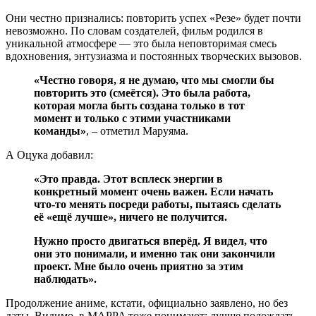
Они честно признались: повторить успех «Резе» будет почти
невозможно. По словам создателей, фильм родился в
уникальной атмосфере — это была неповторимая смесь
вдохновения, энтузиазма и постоянных творческих вызовов.
«Честно говоря, я не думаю, что мы смогли бы
повторить это (смеётся). Это была работа,
которая могла быть создана только в тот
момент и только с этими участниками
команды»
, – отметил Маруяма.
А Оцука добавил:
«Это правда. Этот всплеск энергии в
конкретный момент очень важен. Если начать
что-то менять посреди работы, пытаясь сделать
её «ещё лучше», ничего не получится.
Нужно просто двигаться вперёд. Я видел, что
они это понимали, и именно так они закончили
проект. Мне было очень приятно за этим
наблюдать».
Продолжение аниме, кстати, официально заявлено, но без
даты. Видимо, в MAPPA тоже понимают: лучше подождать,