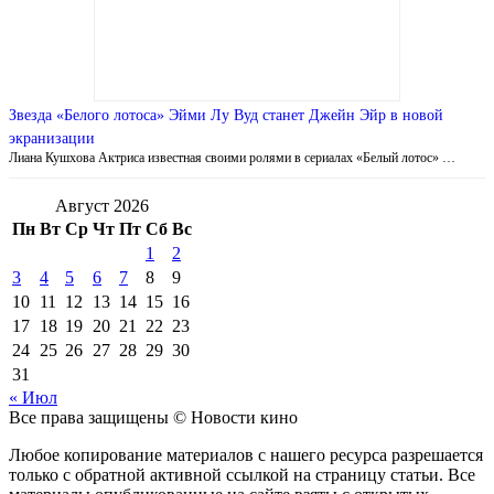
Звезда «Белого лотоса» Эйми Лу Вуд станет Джейн Эйр в новой
экранизации
Лиана Кушхова Актриса известная своими ролями в сериалах «Белый лотос» …
Август 2026
Пн
Вт
Ср
Чт
Пт
Сб
Вс
1
2
3
4
5
6
7
8
9
10
11
12
13
14
15
16
17
18
19
20
21
22
23
24
25
26
27
28
29
30
31
« Июл
Все права защищены © Новости кино
Любое копирование материалов с нашего ресурса разрешается
только с обратной активной ссылкой на страницу статьи. Все