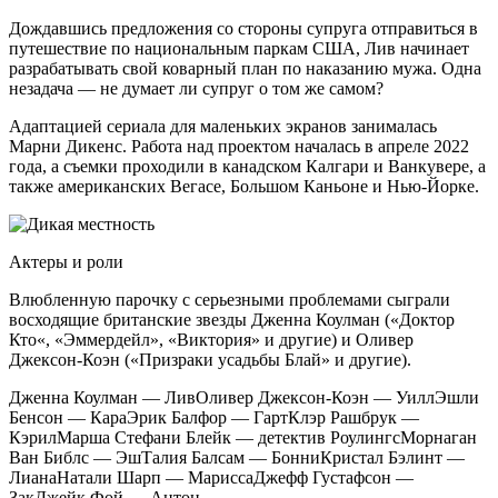
Дождавшись предложения со стороны супруга отправиться в
путешествие по национальным паркам США, Лив начинает
разрабатывать свой коварный план по наказанию мужа. Одна
незадача — не думает ли супруг о том же самом?
Адаптацией сериала для маленьких экранов занималась
Марни Дикенс. Работа над проектом началась в апреле 2022
года, а съемки проходили в канадском Калгари и Ванкувере, а
также американских Вегасе, Большом Каньоне и Нью-Йорке.
Актеры и роли
Влюбленную парочку с серьезными проблемами сыграли
восходящие британские звезды Дженна Коулман («Доктор
Кто«, «Эммердейл», «Виктория» и другие) и Оливер
Джексон-Коэн («Призраки усадьбы Блай» и другие).
Дженна Коулман — ЛивОливер Джексон-Коэн — УиллЭшли
Бенсон — КараЭрик Балфор — ГартКлэр Рашбрук —
КэрилМарша Стефани Блейк — детектив РоулингсМорнаган
Ван Библс — ЭшТалия Балсам — БонниКристал Бэлинт —
ЛианаНатали Шарп — МариссаДжефф Густафсон —
ЗакДжейк Фой — Антон