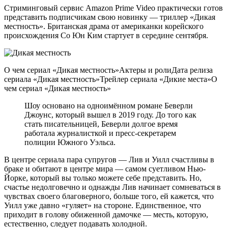
Стриминговый сервис Amazon Prime Video практически готов
представить подписчикам свою новинку — триллер «Дикая
местность». Британская драма от американки корейского
происхождения Со Юн Ким стартует в середине сентября.
О чем сериал «Дикая местность»Актеры и ролиДата релиза
сериала «Дикая местность»Трейлер сериала «Дикие места»О
чем сериал «Дикая местность»
Шоу основано на одноимённом романе Беверли
Джоунс, который вышел в 2019 году. До того как
стать писательницей, Беверли долгое время
работала журналисткой и пресс-секретарем
полиции Южного Уэльса.
В центре сериала пара супругов — Лив и Уилл счастливы в
браке и обитают в центре мира — самом суетливом Нью-
Йорке, который вы только можете себе представить. Но,
счастье недолговечно и однажды Лив начинает сомневаться в
чувствах своего благоверного, больше того, ей кажется, что
Уилл уже давно «гуляет» на стороне. Единственное, что
приходит в голову обиженной дамочке — месть, которую,
естественно, следует подавать холодной.