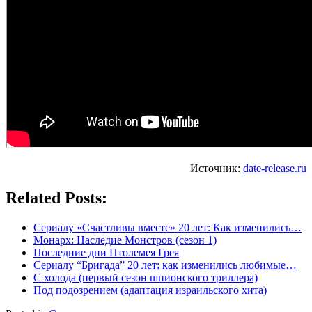
Источник:
date-release.ru
Related Posts:
Сериалу «Счастливы вместе» 20 лет: Как изменились…
Монарх: Наследие Монстров (сезон 1)
Последние дни Птолемея Грея
Сериалу “Бригада” 20 лет: как изменились любимые…
С холода (первый сезон шпионского триллера)
Под подозрением (адаптация израильского хита)