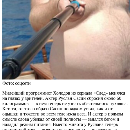
Фото: соцсети
Милейший программист Холодов из сериала «След» менялся
на глазах у зрителей. Актер Руслан Сасин сбросил около 60
килограммов — в нем теперь не узнать обаятельного пухляша.
Кстати, от этого образа Сасин порядком устал, как и от
одышки и тяжести во всем теле из-за веса. И актер в прямом
смысле слова убежал от своей полноты — занялся бегом и
наладил режим питания. Вместо живота у Руслана теперь
подтянутый торс, а вместо круглого лица — выделенные