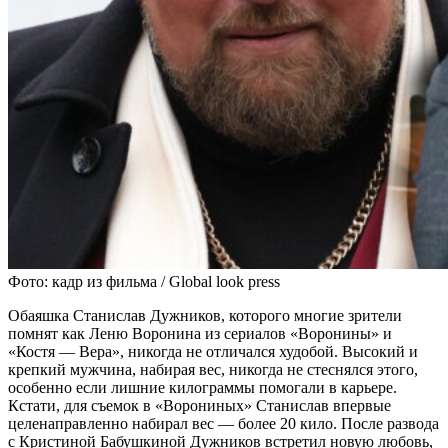
Фото: кадр из фильма / Global look press
Обаяшка Станислав Дужников, которого многие зрители
помнят как Леню Воронина из сериалов «Воронины» и
«Костя — Вера», никогда не отличался худобой. Высокий и
крепкий мужчина, набирая вес, никогда не стеснялся этого,
особенно если лишние килограммы помогали в карьере.
Кстати, для съемок в «Ворониных» Станислав впервые
целенаправленно набирал вес — более 20 кило. После развода
с Кристиной Бабушкиной Дужников встретил новую любовь,