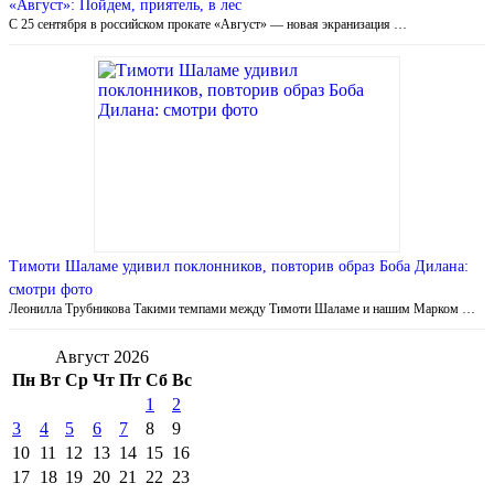
«Август»: Пойдем, приятель, в лес
С 25 сентября в российском прокате «Август» — новая экранизация …
Тимоти Шаламе удивил поклонников, повторив образ Боба Дилана:
смотри фото
Леонилла Трубникова Такими темпами между Тимоти Шаламе и нашим Марком …
Август 2026
Пн
Вт
Ср
Чт
Пт
Сб
Вс
1
2
3
4
5
6
7
8
9
10
11
12
13
14
15
16
17
18
19
20
21
22
23