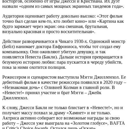
восторгов, особенно от игры Джесси и Кристиана. Их дуэт
назвали «одним из самых мощных экранных тандемов года».
Аудитория оценивает работу довольно высоко: «Этот фильм
точно был сделан кем-то, кто любит кино» или «Картина как
будто заряжает через экран: она смешная, брутальная,
визуально красивая и просто восхитительная».
Действие разворачивается в Чикаго 1930-х. Одинокий монстр
(Бейл) нанимает доктора Евфрониоса, чтобы тот создал ему
компаньонку. Они оживляют убитую девушку, и так
появляется Невеста (Бакли). Дальше история превращается в
безумную историю любви: пара пускается в череду убийств,
пока за ними охотится полиция.
Режиссером и сценаристом выступила Мэгги Джилленхол. Ее
дебютный фильм в качестве режиссера появился в 2020 году –
«Незнакомая дочь» с Оливией Колман в главной роли. В
«Невесте!» принял участие и брат Мэгги – Джейк
Джилленхол.
К слову, Джесси Бакли не только блистает в «Невесте!», но и
получает массу похвал за драму «Хамнет» и не только.
Актриса активно собирает все возможные награды за свою
работу – Джесси уже выиграла на «Золотом глобусе», BAFTA
и Critic’s Choice Awards. Остался лишь «Оскар».