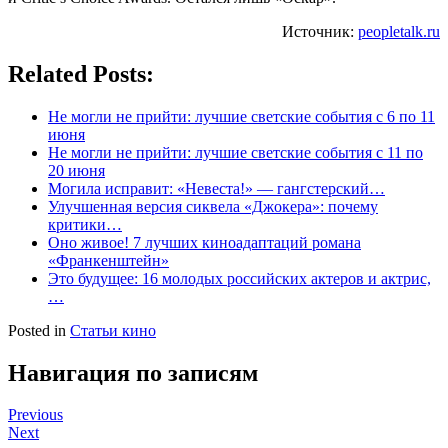
Источник:
peopletalk.ru
Related Posts:
Не могли не прийти: лучшие светские события с 6 по 11
июня
Не могли не прийти: лучшие светские события с 11 по
20 июня
Могила исправит: «Невеста!» — гангстерский…
Улучшенная версия сиквела «Джокера»: почему
критики…
Оно живое! 7 лучших киноадаптаций романа
«Франкенштейн»
Это будущее: 16 молодых российских актеров и актрис,
…
Posted in
Статьи кино
Навигация по записям
Previous
Next