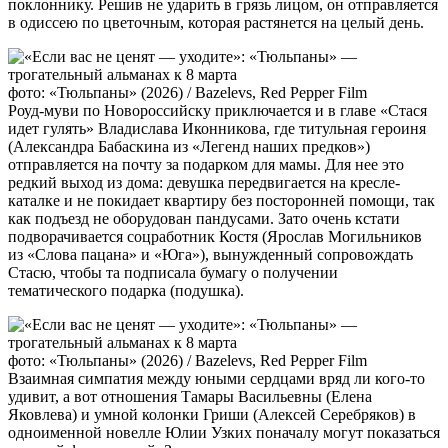
поклоннику. Решив не ударить в грязь лицом, он отправляется
в одиссею по цветочным, которая растянется на целый день.
фото: «Тюльпаны» (2026) / Bazelevs, Red Pepper Film
Роуд-муви по Новороссийску приключается и в главе «Стася
идет гулять» Владислава Иконникова, где титульная героиня
(Александра Бабаскина из «Легенд наших предков»)
отправляется на почту за подарком для мамы. Для нее это
редкий выход из дома: девушка передвигается на кресле-
каталке и не покидает квартиру без посторонней помощи, так
как подъезд не оборудован пандусами. Зато очень кстати
подворачивается соцработник Костя (Ярослав Могильников
из «Слова пацана» и «Юга»), вынужденный сопровождать
Стасю, чтобы та подписала бумагу о получении
тематического подарка (подушка).
фото: «Тюльпаны» (2026) / Bazelevs, Red Pepper Film
Взаимная симпатия между юными сердцами вряд ли кого-то
удивит, а вот отношения Тамары Васильевны (Елена
Яковлева) и умной колонки Гриши (Алексей Серебряков) в
одноименной новелле Юлии Узких поначалу могут показаться