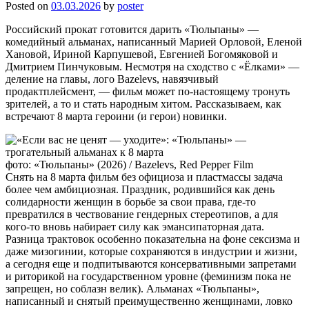
Posted on
03.03.2026
by
poster
Российский прокат готовится дарить «Тюльпаны» —
комедийный альманах, написанный Марией Орловой, Еленой
Хановой, Ириной Карпушевой, Евгенией Богомяковой и
Дмитрием Пинчуковым. Несмотря на сходство с «Ёлками» —
деление на главы, лого Bazelevs, навязчивый
продактплейсмент, — фильм может по-настоящему тронуть
зрителей, а то и стать народным хитом. Рассказываем, как
встречают 8 марта героини (и герои) новинки.
фото: «Тюльпаны» (2026) / Bazelevs, Red Pepper Film
Снять на 8 марта фильм без официоза и пластмассы задача
более чем амбициозная. Праздник, родившийся как день
солидарности женщин в борьбе за свои права, где-то
превратился в чествование гендерных стереотипов, а для
кого-то вновь набирает силу как эмансипаторная дата.
Разница трактовок особенно показательна на фоне сексизма и
даже мизогинии, которые сохраняются в индустрии и жизни,
а сегодня еще и подпитываются консервативными запретами
и риторикой на государственном уровне (феминизм пока не
запрещен, но соблазн велик). Альманах «Тюльпаны»,
написанный и снятый преимущественно женщинами, ловко