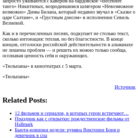
запросто уживаются с кавером на бардовское «Весеннее
танго» Никитиных, возродившимся шлягером «Невозможное
возможно» Димы Билана, который недавно звучал в «Сказке о
царе Салтане», и «Грустным дэнсом» в исполнении Севиль
Велиевой.
Как и в перечисленных песнях, подкупает не столько текст,
сколько интонация: теплая, но без благостности. В конце
концов, отголоски российской действительности в альманахе
не лишены проблем — и решить их можно только сообща,
осознавая ценность себя и окружающих.
«Тюльпаны» в кинотеатрах с 5 марта.
«Тюльпаны»
Источник
Related Posts:
12 фильмов и сериалов, в которых герои встречают…
Праздник как с открытки: рождественские фильмы от
Hallmark
Бьюти-новинки недели: румяна Виктории Боня и
девичник в спа