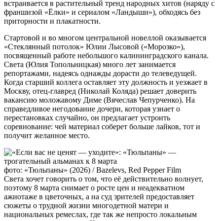
встраивается в растительный тренд народных хитов (наряду с
франшизой «Ёлки» и сериалом «Ландыши»), обходясь без
приторности и плакатности.
Стартовой и во многом центральной новеллой оказывается
«Стеклянный потолок» Юлии Лысовой («Морозко»),
посвященный работе небольшого калининградского канала.
Света (Юлия Топольницкая) много лет занимается
репортажами, надеясь однажды дорасти до телеведущей.
Когда старший коллега оставляет эту должность и уезжает в
Москву, отец-главред (Николай Коляда) решает доверить
вакансию моложавому Диме (Вячеслав Чепурченко). На
справедливое негодование дочери, которая узнает о
перестановках случайно, он предлагает устроить
соревнование: чей материал соберет больше лайков, тот и
получит желанное место.
фото: «Тюльпаны» (2026) / Bazelevs, Red Pepper Film
Света хочет говорить о том, что её действительно волнует,
поэтому 8 марта снимает о росте цен и неадекватном
ажиотаже в цветочных, а на суд зрителей предоставляет
сюжеты о трудной жизни многодетной матери и
национальных ремеслах, где так же непросто локальным