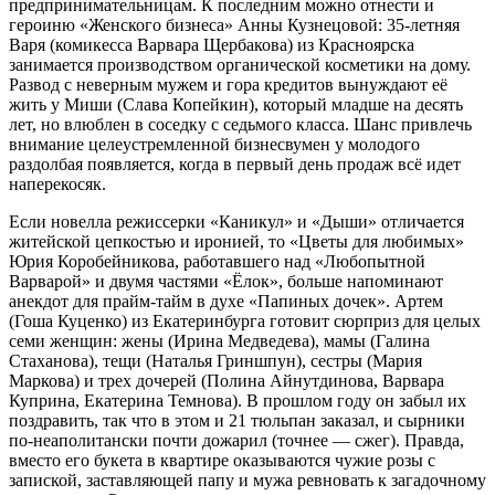
предпринимательницам. К последним можно отнести и
героиню «Женского бизнеса» Анны Кузнецовой: 35-летняя
Варя (комикесса Варвара Щербакова) из Красноярска
занимается производством органической косметики на дому.
Развод с неверным мужем и гора кредитов вынуждают её
жить у Миши (Слава Копейкин), который младше на десять
лет, но влюблен в соседку с седьмого класса. Шанс привлечь
внимание целеустремленной бизнесвумен у молодого
раздолбая появляется, когда в первый день продаж всё идет
наперекосяк.
Если новелла режиссерки «Каникул» и «Дыши» отличается
житейской цепкостью и иронией, то «Цветы для любимых»
Юрия Коробейникова, работавшего над «Любопытной
Варварой» и двумя частями «Ёлок», больше напоминают
анекдот для прайм-тайм в духе «Папиных дочек». Артем
(Гоша Куценко) из Екатеринбурга готовит сюрприз для целых
семи женщин: жены (Ирина Медведева), мамы (Галина
Стаханова), тещи (Наталья Гриншпун), сестры (Мария
Маркова) и трех дочерей (Полина Айнутдинова, Варвара
Куприна, Екатерина Темнова). В прошлом году он забыл их
поздравить, так что в этом и 21 тюльпан заказал, и сырники
по-неаполитански почти дожарил (точнее — сжег). Правда,
вместо его букета в квартире оказываются чужие розы с
запиской, заставляющей папу и мужа ревновать к загадочному