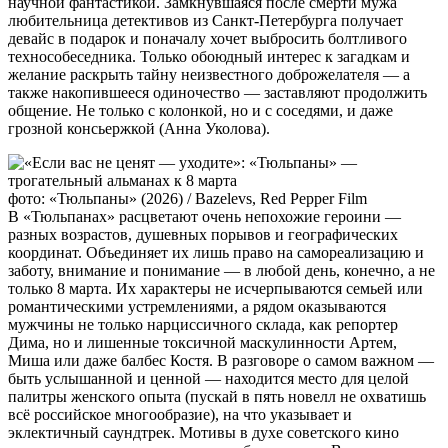
научной фантастикой. Замкнувшаяся после смерти мужа
любительница детективов из Санкт-Петербурга получает
девайс в подарок и поначалу хочет выбросить болтливого
технособеседника. Только обоюдный интерес к загадкам и
желание раскрыть тайну неизвестного доброжелателя — а
также накопившееся одиночество — заставляют продолжить
общение. Не только с колонкой, но и с соседями, и даже
грозной консьержкой (Анна Уколова).
фото: «Тюльпаны» (2026) / Bazelevs, Red Pepper Film
В «Тюльпанах» расцветают очень непохожие героини —
разных возрастов, душевных порывов и географических
координат. Объединяет их лишь право на самореализацию и
заботу, внимание и понимание — в любой день, конечно, а не
только 8 марта. Их характеры не исчерпываются семьей или
романтическими устремлениями, а рядом оказываются
мужчины не только нарциссичного склада, как репортер
Дима, но и лишенные токсичной маскулинности Артем,
Миша или даже балбес Костя. В разговоре о самом важном —
быть услышанной и ценной — находится место для целой
палитры женского опыта (пускай в пять новелл не охватишь
всё российское многообразие), на что указывает и
эклектичный саундтрек. Мотивы в духе советского кино