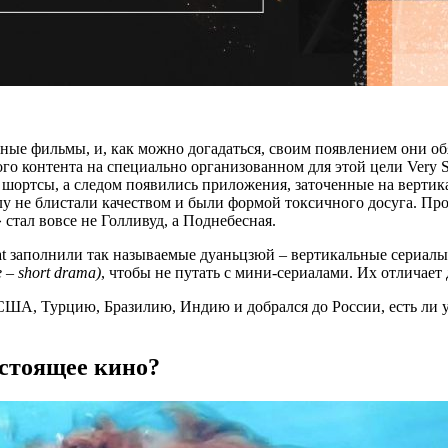
ные фильмы, и, как можно догадаться, своим появлением они об
контента на специально организованном для этой цели Very Shor
 шортсы, а следом появились приложения, заточенные на вертика
 не блистали качеством и были формой токсичного досуга. Прош
стал вовсе не Голливуд, а Поднебесная.
t заполнили так называемые дуаньцзюй – вертикальные сериалы 
 – short drama)
, чтобы не путать с мини-сериалами. Их отличае
ША, Турцию, Бразилию, Индию и добрался до России, есть ли у э
стоящее кино?