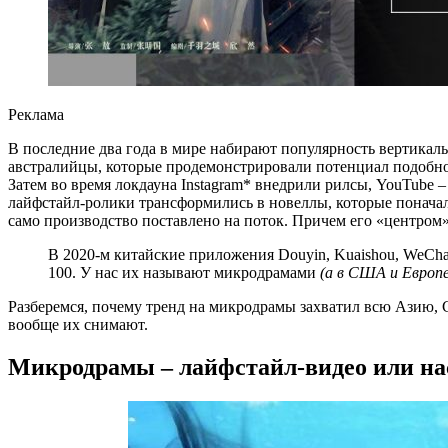
Реклама
В последние два года в мире набирают популярность вертикаль
австралийцы, которые продемонстрировали потенциал подобного 
Затем во время локдауна Instagram* внедрили рилсы, YouTube –
лайфстайл-ролики трансформились в новеллы, которые поначалу
само производство поставлено на поток. Причем его «центром» 
В 2020-м китайские приложения Douyin, Kuaishou, WeCha
100. У нас их называют микродрамами
(а в США и Европе
Разберемся, почему тренд на микродрамы захватил всю Азию, С
вообще их снимают.
Микродрамы – лайфстайл-видео или на