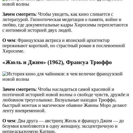
Зачем смотреть
: Чтобы увидеть, как кино сливается с
литературой. Гипнотическая медитация о памяти, войне и
любви, где документальные кадры Хиросимы переплетаются
с интимной историей двух людей.
О чем
: Французская актриса и японский архитектор
переживают короткий, но страстный роман в послевоенной
Хиросиме.
«Жюль и Джим» (1962), Франсуа Трюффо
Зачем смотреть
: Чтобы насладиться самой красивой и
поэтичной историей новой волны о свободе чувств, дружбе и
любовном треугольнике. Визуальные находки Трюффо,
быстрый монтаж и магическое обаяние Жанны Моро делают
ленту вневременной.
О чем
: Два друга — австриец Жюль и француз Джим — до
безумия влюбляются в одну женщину, эксцентричную и
непредсказуемую Катрин.