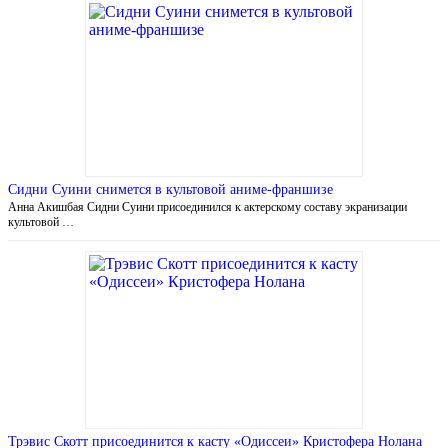
Сидни Суини снимется в культовой аниме-франшизе
Анна Акишбая Сидни Суини присоединился к актерскому составу экранизации
культовой …
Трэвис Скотт присоединится к касту «Одиссеи» Кристофера Нолана