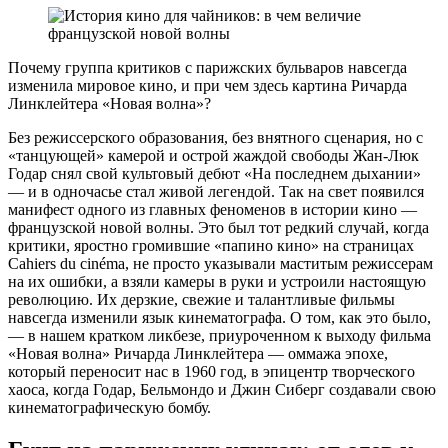
Почему группа критиков с парижских бульваров навсегда
изменила мировое кино, и при чем здесь картина Ричарда
Линклейтера «Новая волна»?
Без режиссерского образования, без внятного сценария, но с
«танцующей» камерой и острой жаждой свободы Жан-Люк
Годар снял свой культовый дебют «На последнем дыхании»
— и в одночасье стал живой легендой. Так на свет появился
манифест одного из главных феноменов в истории кино —
французской новой волны. Это был тот редкий случай, когда
критики, яростно громившие «папино кино» на страницах
Cahiers du cinéma, не просто указывали маститым режиссерам
на их ошибки, а взяли камеры в руки и устроили настоящую
революцию. Их дерзкие, свежие и талантливые фильмы
навсегда изменили язык кинематографа. О том, как это было,
— в нашем кратком ликбезе, приуроченном к выходу фильма
«Новая волна» Ричарда Линклейтера — оммажа эпохе,
который переносит нас в 1960 год, в эпицентр творческого
хаоса, когда Годар, Бельмондо и Джин Сиберг создавали свою
кинематографическую бомбу.