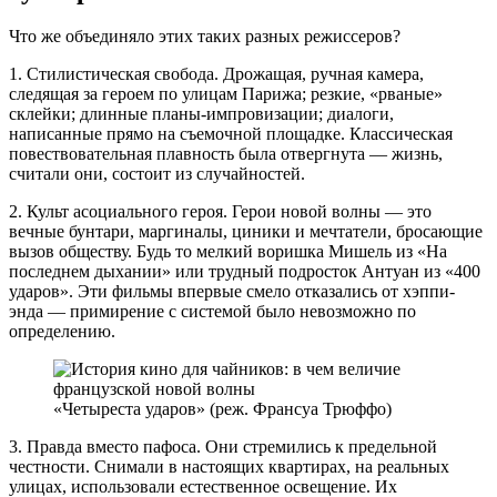
Что же объединяло этих таких разных режиссеров?
1. Стилистическая свобода. Дрожащая, ручная камера,
следящая за героем по улицам Парижа; резкие, «рваные»
склейки; длинные планы-импровизации; диалоги,
написанные прямо на съемочной площадке. Классическая
повествовательная плавность была отвергнута — жизнь,
считали они, состоит из случайностей.
2. Культ асоциального героя. Герои новой волны — это
вечные бунтари, маргиналы, циники и мечтатели, бросающие
вызов обществу. Будь то мелкий воришка Мишель из «На
последнем дыхании» или трудный подросток Антуан из «400
ударов». Эти фильмы впервые смело отказались от хэппи-
энда — примирение с системой было невозможно по
определению.
«Четыреста ударов» (реж. Франсуа Трюффо)
3. Правда вместо пафоса. Они стремились к предельной
честности. Снимали в настоящих квартирах, на реальных
улицах, использовали естественное освещение. Их