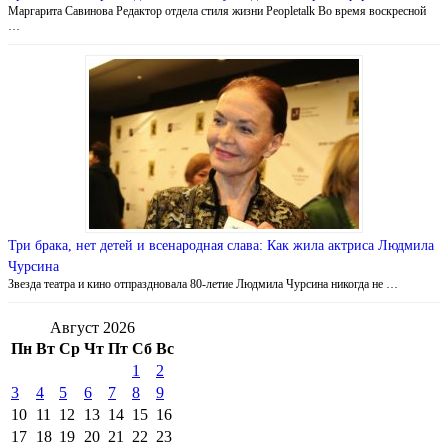
Маргарита Савинова Редактор отдела стиля жизни Peopletalk Во время воскресной
…
Три брака, нет детей и всенародная слава: Как жила актриса Людмила
Чурсина
Звезда театра и кино отпраздновала 80-летие Людмила Чурсина никогда не …
Август 2026
Пн
Вт
Ср
Чт
Пт
Сб
Вс
1
2
3
4
5
6
7
8
9
10
11
12
13
14
15
16
17
18
19
20
21
22
23