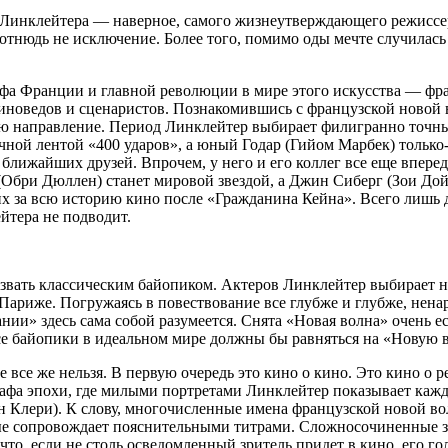
 Линклейтера — наверное, самого жизнеутверждающего режиссера
 отнюдь не исключение. Более того, помимо оды мечте случилась
а Франции и главной революции в мире этого искусства — фран
 киноведов и сценаристов. Познакомившись с французской новой
рию направление. Период Линклейтер выбирает филигранно точн
чной лентой «400 ударов», а юный Годар (Гийом Марбек) только
в ближайших друзей. Впрочем, у него и его коллег все еще впер
(Обри Дюллен) станет мировой звездой, а Джин Сиберг (Зои Дой
их за всю историю кино после «Гражданина Кейна». Всего лишь
йтера не подводит.
ать классическим байопиком. Актеров Линклейтер выбирает наст
в Париже. Погружаясь в повествование все глубже и глубже, не
ии» здесь сама собой разумеется. Снята «Новая волна» очень ес
все байопики в идеальном мире должны бы равняться на «Новую 
 все же нельзя. В первую очередь это кино о кино. Это кино о
графа эпохи, где милыми портретами Линклейтер показывает каж
н Клери). К слову, многочисленные имена французской новой в
ые сопровождает пояснительными титрами. Сложносочиненные з
 что, если не столь осведомленный зритель придет в кино, его г