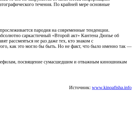
матографического течения. По крайней мере основные
 прослеживается пародия на современные тенденции.
абсолютно саркастичный «Второй акт» Кантена Дюпье об
т рассмеяться не раз даже тех, кто знаком с
го, как это могло бы быть. Но не факт, что было именно так —
 синефилам, посвящение сумасшедшим и отважным киношникам
Источник:
www.kinoafisha.info