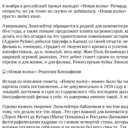
6 ноября в российский прокат выходит «Новая волна» Ричарда
непросто, но уж точно не скучно ее добиваться. «Новая волна»
просто любит кино.
Американец Линклейтер обращается к родной для кинематограф
60-е годы, а также поныне продолжает влиять на режиссеров,
делать его без оглядки на это удивительное изменившее исто
(Адриен Руйян) добился триумфа в Каннах со своей отчасти ли
фильма и, очевидно, страдает от творческого кризиса и успехо
кинофестиваль, да и, пожалуй, весь мир. Жан-Поль Бельмондо 
широкий игровой диапазон. Этот дебют станет одним из лучш
отрезок и для жизни, и для фильма. Режиссерская чуйка Линкле
Исходя из описания сюжета, «Новую волну» можно было бы назв
картина снята постановочно, а не документально в 1959 году 
локаций, костюмов и сцен из годаровского «На последнем дыхан
биографический фильм о себе, то наверняка именно такой. А 
Однако назвать творение Линклейтера байопиком в чистом виде
тому, что делали все эти люди. Это срез важной для кинемато
(Лорен Моте) до Кутара (Матье Пеншина) и Риссьена (Бенжаме
фотографическими кадрами со сломом четвертой стены, котор
которые посвятили себя кино и не видели без него смысла. Так