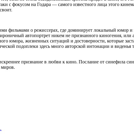
таки с фокусом на Годара — самого известного лица этого кине
своит.
ежими фильмами о режиссерах, где доминирует локальный юмор и
роничный автопортрет никем не признанного киногения, или 
го юмора, жизненных ситуаций и достоверности, которые заставя
еской подоплеки здесь много авторской интонации и виденья то
и искреннее признание в любви к кино. Послание от синефила
 миров.
…