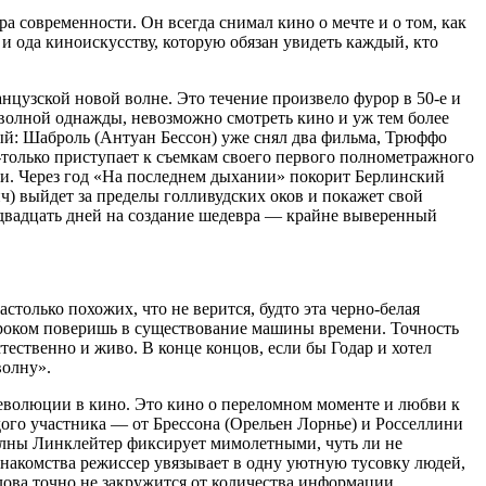
 современности. Он всегда снимал кино о мечте и о том, как
 и ода киноискусству, которую обязан увидеть каждый, кто
цузской новой волне. Это течение произвело фурор в 50-е и
 волной однажды, невозможно смотреть кино и уж тем более
ый: Шаброль (Антуан Бессон) уже снял два фильма, Трюффо
-только приступает к съемкам своего первого полнометражного
еди. Через год «На последнем дыхании» покорит Берлинский
ч) выйдет за пределы голливудских оков и покажет свой
 двадцать дней на создание шедевра — крайне выверенный
олько похожих, что не верится, будто эта черно-белая
нароком поверишь в существование машины времени. Точность
тественно и живо. В конце концов, если бы Годар и хотел
волну».
 революции в кино. Это кино о переломном моменте и любви к
дого участника — от Брессона (Орельен Лорнье) и Росселлини
олны Линклейтер фиксирует мимолетными, чуть ли не
накомства режиссер увязывает в одну уютную тусовку людей,
олова точно не закружится от количества информации.