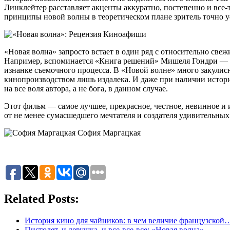
Линклейтер расставляет акценты аккуратно, постепенно и все-
принципы новой волны в теоретическом плане зритель точно у
«Новая волна» запросто встает в один ряд с относительно св
Например, вспоминается «Книга решений» Мишеля Гондри — и
изнанке съемочного процесса. В «Новой волне» много закулисно
кинопроизводством лишь издалека. И даже при наличии историч
на все воля автора, а не бога, в данном случае.
Этот фильм — самое лучшее, прекрасное, честное, невинное 
от не менее сумасшедшего мечтателя и создателя удивительных
София Маргацкая
Related Posts:
История кино для чайников: в чем величие французской
Пистолет, и девушка, и все-все-все: «Новая волна»…