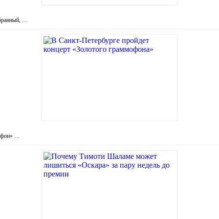
збранный, …
мофон» …