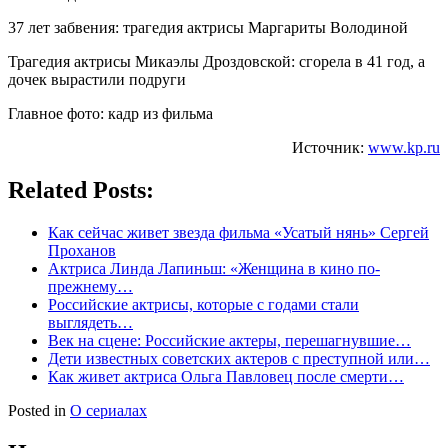
37 лет забвения: трагедия актрисы Маргариты Володиной
Трагедия актрисы Микаэлы Дроздовской: сгорела в 41 год, а
дочек вырастили подруги
Главное фото: кадр из фильма
Источник:
www.kp.ru
Related Posts:
Как сейчас живет звезда фильма «Усатый нянь» Сергей
Проханов
Актриса Линда Лапиньш: «Женщина в кино по-
прежнему…
Российские актрисы, которые с годами стали
выглядеть…
Век на сцене: Российские актеры, перешагнувшие…
Дети известных советских актеров с преступной или…
Как живет актриса Ольга Павловец после смерти…
Posted in
О сериалах