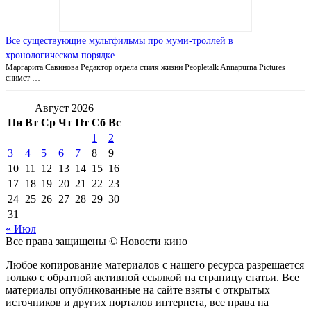
Все существующие мультфильмы про муми-троллей в
хронологическом порядке
Маргарита Савинова Редактор отдела стиля жизни Peopletalk Annapurna Pictures
снимет …
Август 2026
Пн
Вт
Ср
Чт
Пт
Сб
Вс
1
2
3
4
5
6
7
8
9
10
11
12
13
14
15
16
17
18
19
20
21
22
23
24
25
26
27
28
29
30
31
« Июл
Все права защищены © Новости кино
Любое копирование материалов с нашего ресурса разрешается
только с обратной активной ссылкой на страницу статьи. Все
материалы опубликованные на сайте взяты с открытых
источников и других порталов интернета, все права на