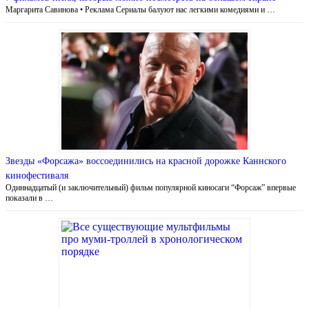
Маргарита Савинова • Реклама Сериалы балуют нас легкими комедиями и …
Звезды «Форсажа» воссоединились на красной дорожке Каннского
кинофестиваля
Одиннадцатый (и заключительный) фильм популярной киносаги “Форсаж” впервые
показали в …