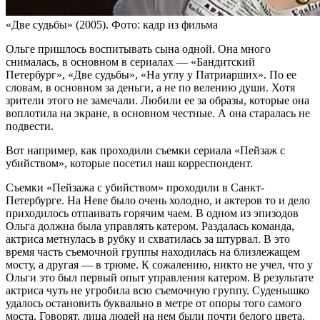
«Две судьбы» (2005). Фото: кадр из фильма
Ольге пришлось воспитывать сына одной. Она много
снималась, в основном в сериалах — «Бандитский
Петербург», «Две судьбы», «На углу у Патриарших». По ее
словам, в основном за деньги, а не по велению души. Хотя
зрители этого не замечали. Любили ее за образы, которые она
воплотила на экране, в основном честные. А она старалась не
подвести.
Вот например, как проходили съемки сериала «Пейзаж с
убийством», которые посетил наш корреспондент.
Съемки «Пейзажа с убийством» проходили в Санкт-
Петербурге. На Неве было очень холодно, и актеров то и дело
приходилось отпаивать горячим чаем. В одном из эпизодов
Ольга должна была управлять катером. Раздалась команда,
актриса метнулась в рубку и схватилась за штурвал. В это
время часть съемочной группы находилась на близлежащем
мосту, а другая — в трюме. К сожалению, никто не учел, что у
Ольги это был первый опыт управления катером. В результате
актриса чуть не угробила всю съемочную группу. Суденышко
удалось остановить буквально в метре от опоры того самого
моста. Говорят, лица людей на нем были почти белого цвета.