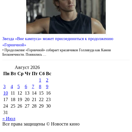
Звезда «Вне кампуса» может присоединиться к продолжению
«Горничной»
• Продолжение «Горничной» собирает красавчиков Голливуда как Камни
Бесконечности. Появились …
Август 2026
Пн
Вт
Ср
Чт
Пт
Сб
Вс
1
2
3
4
5
6
7
8
9
10
11
12
13
14
15
16
17
18
19
20
21
22
23
24
25
26
27
28
29
30
31
« Июл
Все права защищены © Новости кино