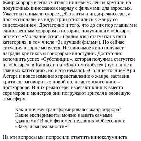
Жанр хоррора всегда считался нишевым: ленты крутили на
полуночных киносеансах наряду с фильмами для взрослых.
Ужастики снимали скорее дебютанты и инди-режиссеры, а
профессионалы из индустрии относились к жанру со
снисхождением. Достаточно и того, что до сих пор главным и
единственным хоррором в истории, получившим «Оскар»,
остается «Молчание ягнят» (фильм взял статуэтки в пяти
категориях, в том числе «За лучший фильм»). Но сейчас
ситуация в корне меняется. Независимое кино получает
награды критиков и гонорары киностудий. Достаточно
вспомнить успех «Субстанции», которая получила статуэтки
на «Оскаре», в Каннах и на «Золотом глобусе» (пусть и не в
главных категориях, но и это немало). «Солнцестояние» Ари
Астера и вовсе изменило представление о жанре, заставив
критиков заговорить о новой волне авторского кино –
постхорроре. В них режиссеры избегают клише: вместо
скримеров и монстров они погружают зрителя в зловещую
атмосферу.
Как и почему трансформировался жанр хоррора?
Какие эксперименты можно назвать самыми
удачными? В чем феномен недавних «Обсессии» и
«Закулисья реальности»?
На эти вопросы мы попросили ответить киноколумниста