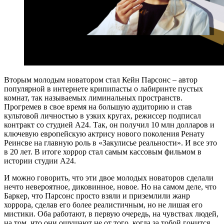
Вторым молодым новатором стал Кейн Парсонс – автор
популярной в интернете крипипасты о лабиринте пустых
комнат, так называемых лиминальных пространств.
Прогремев в свое время на большую аудиторию и став
культовой личностью в узких кругах, режиссер подписал
контракт со студией А24. Так, он получил 10 млн долларов и
ключевую европейскую актрису нового поколения Ренату
Реинсве на главную роль в «Закулисье реальности». И все это
в 20 лет. В итоге хоррор стал самым кассовым фильмом в
истории студии А24.
И можно говорить, что эти двое молодых новаторов сделали
нечто невероятное, диковинное, новое. Но на самом деле, что
Баркер, что Парсонс просто взяли и приземлили жанр
хоррора, сделав его более реалистичным, но не лишая его
мистики. Оба работают, в первую очередь, на чувствах людей,
на том, что они ощущают не от того, когда за тобой гонится