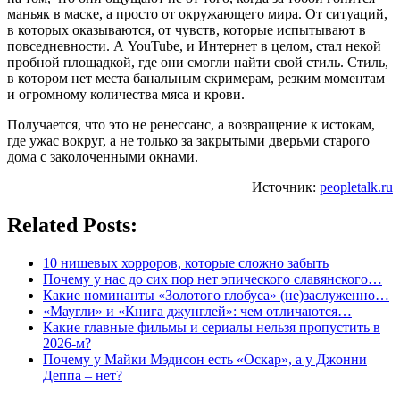
маньяк в маске, а просто от окружающего мира. От ситуаций,
в которых оказываются, от чувств, которые испытывают в
повседневности. А YouTube, и Интернет в целом, стал некой
пробной площадкой, где они смогли найти свой стиль. Стиль,
в котором нет места банальным скримерам, резким моментам
и огромному количества мяса и крови.
Получается, что это не ренессанс, а возвращение к истокам,
где ужас вокруг, а не только за закрытыми дверьми старого
дома с заколоченными окнами.
Источник:
peopletalk.ru
Related Posts:
10 нишевых хорроров, которые сложно забыть
Почему у нас до сих пор нет эпического славянского…
Какие номинанты «Золотого глобуса» (не)заслуженно…
«Маугли» и «Книга джунглей»: чем отличаются…
Какие главные фильмы и сериалы нельзя пропустить в
2026-м?
Почему у Майки Мэдисон есть «Оскар», а у Джонни
Деппа – нет?