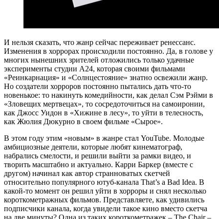
И нельзя сказать, что жанр сейчас переживает ренессанс.
Изменения в хоррорах происходили постоянно. Да, в голове у
многих нынешних зрителей отложились только удачные
эксперименты студии А24, которая своими фильмами
«Реинкарнация» и «Солнцестояние» знатно освежили жанр.
Но создатели хорроров постоянно пытались дать что-то
новенькое: то накинуть комедийности, как делал Сэм Рэйми в
«Зловещих мертвецах», то сосредоточиться на самоиронии,
как Джосс Уидон в «Хижине в лесу», то уйти в телесность,
как Жюлия Дюкурно в своем фильме «Сырое».
В этом году этим «новым» в жанре стал YouTube. Молодые
амбициозные деятели, которые любят кинематограф,
набрались смелости, и решили выйти за рамки видео, и
творить масштабно и актуально. Карри Баркер (вместе с
другом) начинал как автор странноватых скетчей
относительно популярного ютуб-канала That’s a Bad Idea. В
какой-то момент он решил уйти в хорроры и снял несколько
короткометражных фильмов. Представляете, как удивились
подписчики канала, когда увидели такое кино вместо скетча
на две минуты? Одна из таких короткометражек – The Chair –