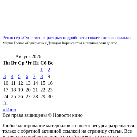
Режиссер «Супермена» раскрыл подробности сюжета нового фильма
Мария Гречко «Супермен» с Дэвидом Коренсветом в главной роли долгое …
Август 2026
Пн
Вт
Ср
Чт
Пт
Сб
Вс
1
2
3
4
5
6
7
8
9
10
11
12
13
14
15
16
17
18
19
20
21
22
23
24
25
26
27
28
29
30
31
« Июл
Все права защищены © Новости кино
Любое копирование материалов с нашего ресурса разрешается
только с обратной активной ссылкой на страницу статьи. Все
материалы опубликованные на сайте взяты с открытых