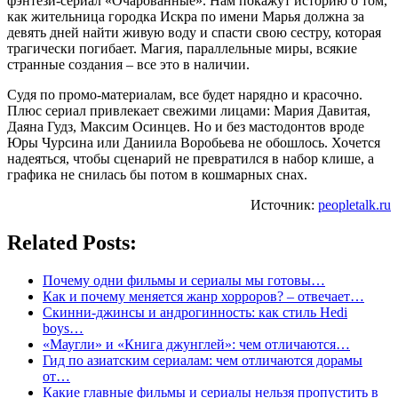
фэнтези-сериал «Очарованные». Нам покажут историю о том,
как жительница городка Искра по имени Марья должна за
девять дней найти живую воду и спасти свою сестру, которая
трагически погибает. Магия, параллельные миры, всякие
странные создания – все это в наличии.
Судя по промо-материалам, все будет нарядно и красочно.
Плюс сериал привлекает свежими лицами: Мария Давитая,
Даяна Гудз, Максим Осинцев. Но и без мастодонтов вроде
Юры Чурсина или Даниила Воробьева не обошлось. Хочется
надеяться, чтобы сценарий не превратился в набор клише, а
графика не снилась бы потом в кошмарных снах.
Источник:
peopletalk.ru
Related Posts:
Почему одни фильмы и сериалы мы готовы…
Как и почему меняется жанр хорроров? – отвечает…
Скинни-джинсы и андрогинность: как стиль Hedi
boys…
«Маугли» и «Книга джунглей»: чем отличаются…
Гид по азиатским сериалам: чем отличаются дорамы
от…
Какие главные фильмы и сериалы нельзя пропустить в