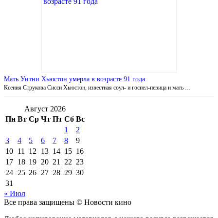
Мать Уитни Хьюстон умерла в возрасте 91 года
Ксения Струкова Сисси Хьюстон, известная соул- и госпел-певица и мать …
Август 2026
Пн
Вт
Ср
Чт
Пт
Сб
Вс
1
2
3
4
5
6
7
8
9
10
11
12
13
14
15
16
17
18
19
20
21
22
23
24
25
26
27
28
29
30
31
« Июл
Все права защищены © Новости кино