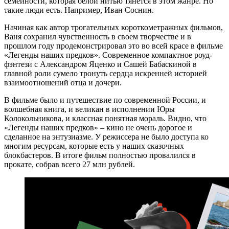
семейности, которая белой нитью тянется в этом жанре. Но
такие люди есть. Например, Иван Соснин.
Начиная как автор трогательных короткометражных фильмов,
Ваня сохранил чувственность в своем творчестве и в
прошлом году продемонстрировал это во всей красе в фильме
«Легенды наших предков». Современное компактное роуд-
фэнтези с Александром Яценко и Сашей Бабаскиной в
главной роли сумело тронуть сердца искренней историей
взаимоотношений отца и дочери.
В фильме было и путешествие по современной России, и
волшебная книга, и великан в исполнении Юры
Колокольникова, и классная понятная мораль. Видно, что
«Легенды наших предков» – кино не очень дорогое и
сделанное на энтузиазме. У режиссера не было доступа ко
многим ресурсам, которые есть у наших сказочных
блокбастеров. В итоге фильм полностью провалился в
прокате, собрав всего 27 млн рублей.