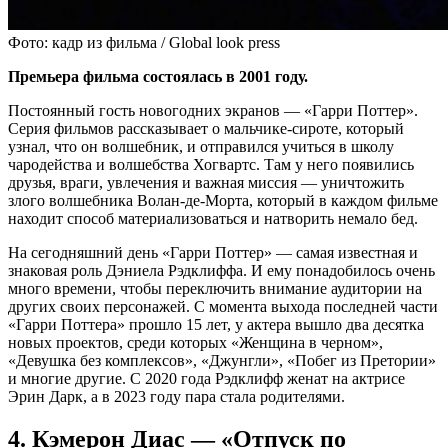
Фото: кадр из фильма / Global look press
Премьера фильма состоялась в 2001 году.
Постоянный гость новогодних экранов — «Гарри Поттер».
Серия фильмов рассказывает о мальчике-сироте, который
узнал, что он волшебник, и отправился учиться в школу
чародейства и волшебства Хогвартс. Там у него появились
друзья, враги, увлечения и важная миссия — уничтожить
злого волшебника Волан-де-Морта, который в каждом фильме
находит способ материализоваться и натворить немало бед.
На сегодняшний день «Гарри Поттер» — самая известная и
знаковая роль Дэниела Рэдклиффа. И ему понадобилось очень
много времени, чтобы переключить внимание аудитории на
других своих персонажей. С момента выхода последней части
«Гарри Поттера» прошло 15 лет, у актера вышло два десятка
новых проектов, среди которых «Женщина в черном»,
«Девушка без комплексов», «Джунгли», «Побег из Претории»
и многие другие. С 2020 года Рэдклифф женат на актрисе
Эрин Дарк, а в 2023 году пара стала родителями.
4. Кэмерон Диас — «Отпуск по