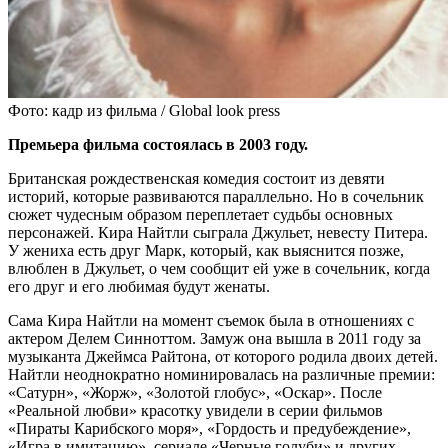
Фото: кадр из фильма / Global look press
Премьера фильма состоялась в 2003 году.
Британская рождественская комедия состоит из девяти
историй, которые развиваются параллельно. Но в сочельник
сюжет чудесным образом переплетает судьбы основных
персонажей. Кира Найтли сыграла Джульет, невесту Питера.
У жениха есть друг Марк, который, как выяснится позже,
влюблен в Джульет, о чем сообщит ей уже в сочельник, когда
его друг и его любимая будут женаты.
Сама Кира Найтли на момент съемок была в отношениях с
актером Делем Синноттом. Замуж она вышла в 2011 году за
музыканта Джеймса Райтона, от которого родила двоих детей.
Найтли неоднократно номинировалась на различные премии:
«Сатурн», «Жорж», «Золотой глобус», «Оскар». После
«Реальной любви» красотку увидели в серии фильмов
«Пираты Карибского моря», «Гордость и предубеждение»,
«Игра в имитацию», сериале «Черные голуби» и других