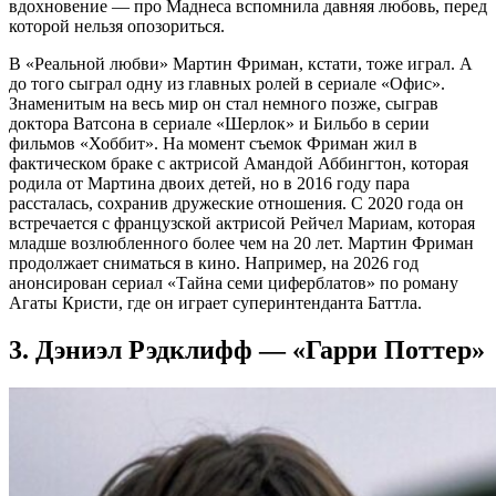
вдохновение — про Маднеса вспомнила давняя любовь, перед
которой нельзя опозориться.
В «Реальной любви» Мартин Фриман, кстати, тоже играл. А
до того сыграл одну из главных ролей в сериале «Офис».
Знаменитым на весь мир он стал немного позже, сыграв
доктора Ватсона в сериале «Шерлок» и Бильбо в серии
фильмов «Хоббит». На момент съемок Фриман жил в
фактическом браке с актрисой Амандой Аббингтон, которая
родила от Мартина двоих детей, но в 2016 году пара
рассталась, сохранив дружеские отношения. С 2020 года он
встречается с французской актрисой Рейчел Мариам, которая
младше возлюбленного более чем на 20 лет. Мартин Фриман
продолжает сниматься в кино. Например, на 2026 год
анонсирован сериал «Тайна семи циферблатов» по роману
Агаты Кристи, где он играет суперинтенданта Баттла.
3. Дэниэл Рэдклифф — «Гарри Поттер»