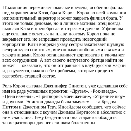
IT-компания переживает тяжелые времена, особенно филиал
под управлением Клэя, брата Кэрол. Кэрол во всей компании
исполнительный директор и хочет закрыть филиал брата. У
этого не только деловые, но и личные мотивы: отец всегда
выделял Клэя и пренебрегал интересами дочери. У филиала
еще есть шанс остаться на плаву, поэтому Кэрол пока не
закрывает его, но запрещает проводить новогодний
корпоратив. Клэй вопреки указу сестры закатывает шумную
вечеринку со спиртным, внезапными любовными связями и
эскортницами. Кэрол останавливает корпоратив и увольняет
всех сотрудников. А вот своего непутевого братца найти не
может — оказалось, что он отправился в клуб русской мафии
и, разумеется, нажил себе проблемы, которые придется
разгребать старшей сестре.
Роль Кэрол сыграла Дженнифер Энистон, уже сделавшая себе
имя на ряде успешных проектов: «Друзья», «Рок-звезда»,
«Цена измены», «Притворись моей женой», «Утреннее шоу»
и другими. Энистон дважды была замужем — за Брэдом
Питтом и Джастином Теру. Инсайдеры сообщают, что сейчас
она в отношениях с коучем Джимом Кертисом и абсолютно с
ним счастлива. Тему бездетности она старается обходить —
такие разговоры для нее слишком болезненны.