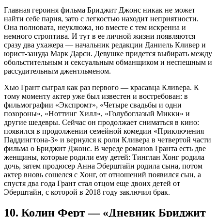
Главная героиня фильма Бриджит Джонс никак не может
найти себе парня, зато с легкостью находит неприятности.
Она полновата, неуклюжа, но вместе с тем искренна и
немного строптива. И тут в ее личной жизни появляются
сразу два ухажера — начальник редакции Даниель Кливер и
юрист-зануда Марк Дарси. Девушке придется выбирать между
обольстительным и сексуальным обманщиком и неспешным и
рассудительным джентльменом.
Хью Грант сыграл как раз первого — красавца Кливера. К
тому моменту актер уже был известен и востребован: в
фильмографии «Экспромт», «Четыре свадьбы и одни
похороны», «Ноттинг Хилл», «Голубоглазый Микки» и
другие шедевры. Сейчас он продолжает сниматься в кино:
появился в продолжении семейной комедии «Приключения
Паддингтона-3» и вернулся к роли Кливера в четвертой части
фильма о Бриджит Джонс. В череде романов Гранта есть две
женщины, которые родили ему детей: Тинглан Хонг родила
дочь, затем продюсер Анна Эберштайн родила сына, потом
актер вновь сошелся с Хонг, от отношений появился сын, а
спустя два года Грант стал отцом еще двоих детей от
Эберштайн, с которой в 2018 году заключил брак.
10. Колин Ферт — «Дневник Бриджит