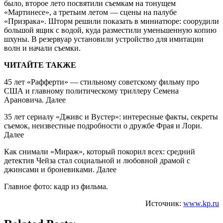
было, второе лето посвятили съемкам на тонущем
«Мартинесе», а третьим летом — сцены на палубе
«Призрака». Шторм решили показать в миниатюре: соорудили
большой ящик с водой, куда разместили уменьшенную копию
шхуны. В резервуар установили устройство для имитации
волн и начали съемки.
ЧИТАЙТЕ ТАКЖЕ
45 лет «Рафферти» — стильному советскому фильму про
США и главному политическому триллеру Семена
Арановича. Далее
35 лет сериалу «Дживс и Вустер»: интересные факты, секреты
съемок, неизвестные подробности о дружбе Фрая и Лори.
Далее
Как снимали «Мираж», который покорил всех: средний
детектив Чейза стал социальной и любовной драмой с
джинсами и броневиками. Далее
Главное фото: кадр из фильма.
Источник:
www.kp.ru