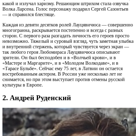
какой и излучал харизму. Решающим штрихом стала озвучка
Волка Ларсена. Голос персонажу подарил Сергей Сазонтьев
— и справился блестяще.
Каждая из девяти десятков ролей Лауцявичюса — совершенно
многогранна, раскрывается постепенно и всегда с разных
сторон. С первого раза разгадать личность его героев просто
невозможно. Тяжелый и суровый взгляд, чуть заметная улыбка
и внутренний стержень, который чувствуется через экран —
так любого героя Любомираса Лауцявичюса описывают
зрители. Он был бесподобен и в «Волчьей крови», и в
«Мастере и Маргарите», и в «Молодом Волкодаве», и в
«Тарасе Бульбе». Сейчас ему 75 лет, в Латвии он остается
востребованным актером. В России уже несколько лет не
снимается, но при этом выступает против отмены русской
культуры в Европе.
2. Андрей Руденский