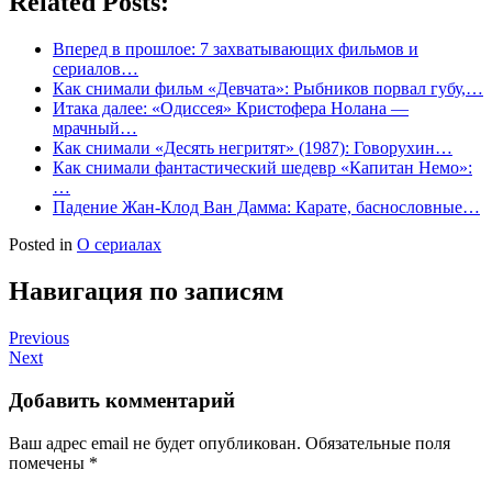
Related Posts:
Вперед в прошлое: 7 захватывающих фильмов и
сериалов…
Как снимали фильм «Девчата»: Рыбников порвал губу,…
Итака далее: «Одиссея» Кристофера Нолана —
мрачный…
Как снимали «Десять негритят» (1987): Говорухин…
Как снимали фантастический шедевр «Капитан Немо»:
…
Падение Жан-Клод Ван Дамма: Карате, баснословные…
Posted in
О сериалах
Навигация по записям
Previous
Next
Добавить комментарий
Ваш адрес email не будет опубликован.
Обязательные поля
помечены
*