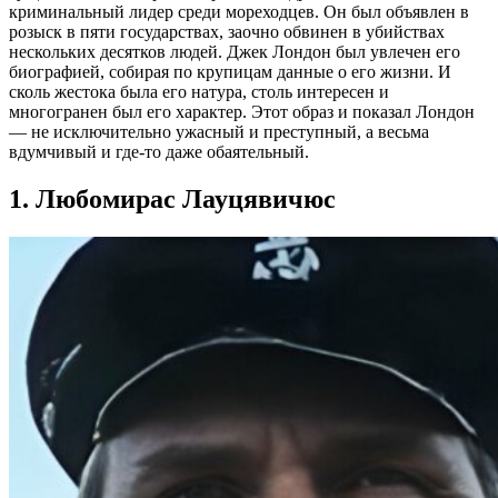
криминальный лидер среди мореходцев. Он был объявлен в
розыск в пяти государствах, заочно обвинен в убийствах
нескольких десятков людей. Джек Лондон был увлечен его
биографией, собирая по крупицам данные о его жизни. И
сколь жестока была его натура, столь интересен и
многогранен был его характер. Этот образ и показал Лондон
— не исключительно ужасный и преступный, а весьма
вдумчивый и где-то даже обаятельный.
1. Любомирас Лауцявичюс