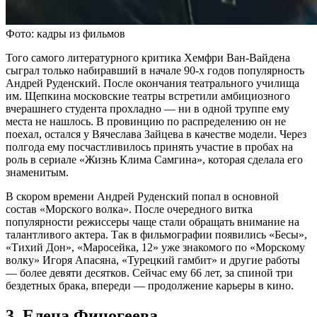
Фото: кадры из фильмов
Того самого литературного критика Хемфри Ван-Вайдена
сыграл только набиравший в начале 90-х годов популярность
Андрей Руденский. После окончания театрального училища
им. Щепкина московские театры встретили амбициозного
вчерашнего студента прохладно — ни в одной труппе ему
места не нашлось. В провинцию по распределению он не
поехал, остался у Вячеслава Зайцева в качестве модели. Через
полгода ему посчастливилось принять участие в пробах на
роль в сериале «Жизнь Клима Самгина», которая сделала его
знаменитым.
В скором времени Андрей Руденский попал в основной
состав «Морского волка». После очередного витка
популярности режиссеры чаще стали обращать внимание на
талантливого актера. Так в фильмографии появились «Бесы»,
«Тихий Дон», «Маросейка, 12» уже знакомого по «Морскому
волку» Игоря Апасяна, «Турецкий гамбит» и другие работы
— более девяти десятков. Сейчас ему 66 лет, за спиной три
бездетных брака, впереди — продолжение карьеры в кино.
3. Елена Финогеева