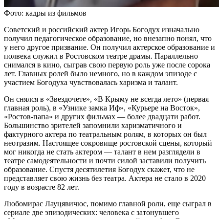
Фото: кадры из фильмов
Советский и российский актер Игорь Богодух изначально
получил педагогическое образование, но внезапно понял, что
у него другое призвание. Он получил актерское образование и
полвека служил в Ростовском театре драмы. Параллельно
снимался в кино, сыграв свою первую роль уже после сорока
лет. Главных ролей было немного, но в каждом эпизоде с
участием Богодуха чувствовалась харизма и талант.
Он снялся в «Звездочете», «В Крыму не всегда лето» (первая
главная роль), в «Узнике замка Иф», «Курьере на Восток»,
«Ростов-папа» и других фильмах — более двадцати работ.
Большинство зрителей запомнили харизматичного и
фактурного актера по театральным ролям, в которых он был
неотразим. Настоящее сокровище ростовской сцены, который
мог никогда не стать актером — талант в нем разглядели в
театре самодеятельности и почти силой заставили получить
образование. Спустя десятилетия Богодух скажет, что не
представляет свою жизнь без театра. Актера не стало в 2020
году в возрасте 82 лет.
Любомирас Лауцявичюс, помимо главной роли, еще сыграл в
сериале две эпизодических: человека с затонувшего