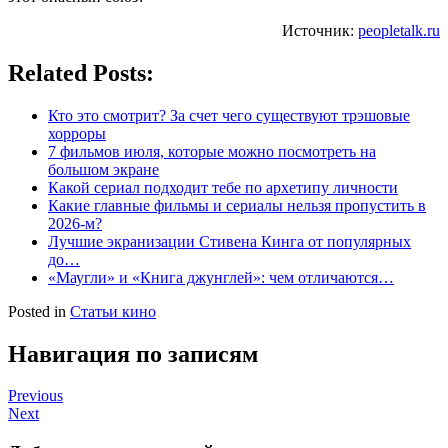
Источник:
peopletalk.ru
Related Posts:
Кто это смотрит? За счет чего существуют трэшовые
хорроры
7 фильмов июля, которые можно посмотреть на
большом экране
Какой сериал подходит тебе по архетипу личности
Какие главные фильмы и сериалы нельзя пропустить в
2026-м?
Лучшие экранизации Стивена Кинга от популярных
до…
«Маугли» и «Книга джунглей»: чем отличаются…
Posted in
Статьи кино
Навигация по записям
Previous
Next