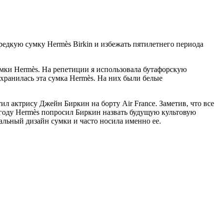
редкую сумку Hermès Birkin и избежать пятилетнего периода
умки Hermès. На репетиции я использовала бутафорскую
е хранилась эта сумка Hermès. На них были белые
л актрису Джейн Биркин на борту Air France. Заметив, что все
 году Hermès попросил Биркин назвать будущую культовую
альный дизайн сумки и часто носила именно ее.