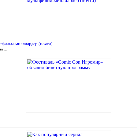
ьтфильм-миллиардер (почти)
ита …