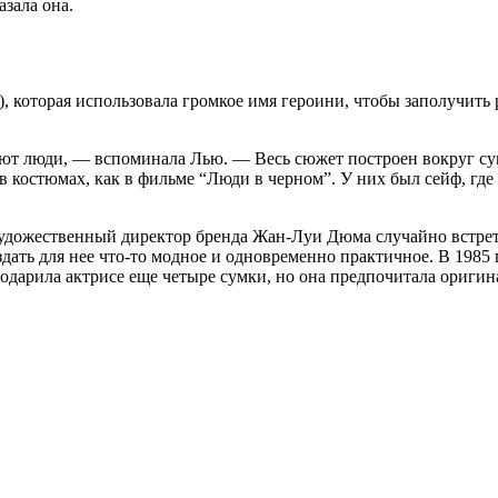
азала она.
 которая использовала громкое имя героини, чтобы заполучить 
умают люди, — вспоминала Лью. — Весь сюжет построен вокруг с
 в костюмах, как в фильме “Люди в черном”. У них был сейф, гд
к художественный директор бренда Жан-Луи Дюма случайно встрети
дать для нее что-то модное и одновременно практичное. В 1985
подарила актрисе еще четыре сумки, но она предпочитала оригин