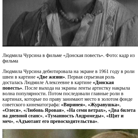
Людмила Чурсина в фильме «Донская повесть». Фото: кадр из
фильма
Людмила Чурсина дебютировала на экране в 1961 году в роли
швеи в картине
«Две жизни»
. Первая серьезная роль
досталась Людмиле Алексеевне в картине
«Донская
повесть»
. После выхода на экраны ленты артистку накрыла
волна популярности. Потом последовали главные роли в
картинах, которые по праву занимают место в золотом фонде
советского кинематографа:
«Виринея»
,
«Журавушка»
,
«Олеся»
,
«Любовь Яровая»
,
«На семи ветрах»,
«Два билета
на дневной сеанс»
,
«Туманность Андромеды»
,
«Щит и
меч»
,
«Адъютант его превосходительства»
.