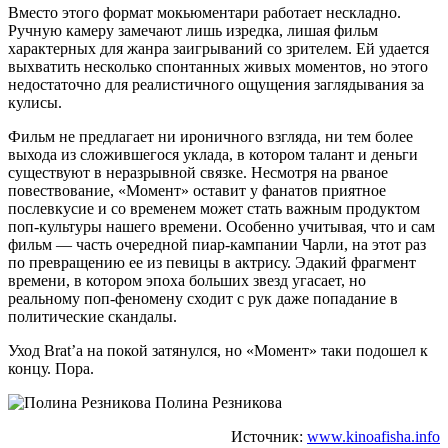
Вместо этого формат мокьюментари работает нескладно.
Ручную камеру замечают лишь изредка, лишая фильм
характерных для жанра заигрываний со зрителем. Ей удается
выхватить несколько спонтанных живых моментов, но этого
недостаточно для реалистичного ощущения заглядывания за
кулисы.
Фильм не предлагает ни ироничного взгляда, ни тем более
выхода из сложившегося уклада, в котором талант и деньги
существуют в неразрывной связке. Несмотря на рваное
повествование, «Момент» оставит у фанатов приятное
послевкусие и со временем может стать важным продуктом
поп-культуры нашего времени. Особенно учитывая, что и сам
фильм — часть очередной пиар-кампании Чарли, на этот раз
по превращению ее из певицы в актрису. Эдакий фрагмент
времени, в котором эпоха больших звезд угасает, но
реальному поп-феномену сходит с рук даже попадание в
политические скандалы.
Уход Brat’а на покой затянулся, но «Момент» таки подошел к
концу. Пора.
Полина Резникова
Источник:
www.kinoafisha.info