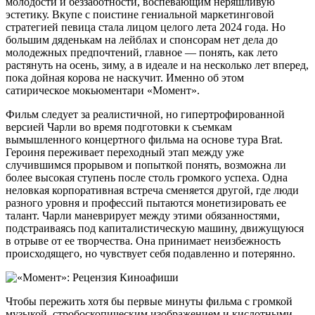
молодости и беззаботности, воспевающим неряшливую
эстетику. Вкупе с поистине гениальной маркетинговой
стратегией певица стала лицом целого лета 2024 года. Но
большим дяденькам на лейблах и спонсорам нет дела до
молодежных предпочтений, главное — понять, как лето
растянуть на осень, зиму, а в идеале и на несколько лет вперед,
пока дойная корова не наскучит. Именно об этом
сатирическое мокьюментари «Момент».
Фильм следует за реалистичной, но гипертрофированной
версией Чарли во время подготовки к съемкам
вымышленного концертного фильма на основе тура Brat.
Героиня переживает переходный этап между уже
случившимся прорывом и попыткой понять, возможна ли
более высокая ступень после столь громкого успеха. Одна
неловкая корпоративная встреча сменяется другой, где люди
разного уровня и профессий пытаются монетизировать ее
талант. Чарли маневрирует между этими обязанностями,
подстраиваясь под капиталистическую машину, движущуюся
в отрыве от ее творчества. Она принимает неизбежность
происходящего, но чувствует себя подавленно и потерянно.
Чтобы пережить хотя бы первые минуты фильма с громкой
музыкой, стробоскопическим изображением и кислотными