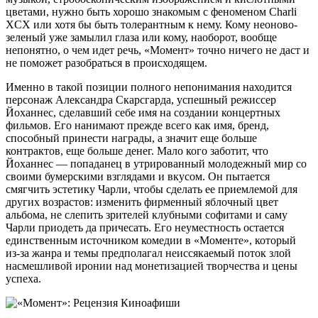
цветами, нужно быть хорошо знакомым с феноменом Charli
XCX или хотя бы быть толерантным к нему. Кому неоново-
зеленый уже замылил глаза или кому, наоборот, вообще
непонятно, о чем идет речь, «Момент» точно ничего не даст и
не поможет разобраться в происходящем.
Именно в такой позиции полного непонимания находится
персонаж Александра Скарсгарда, успешный режиссер
Йоханнес, сделавший себе имя на создании концертных
фильмов. Его нанимают прежде всего как имя, бренд,
способный принести награды, а значит еще больше
контрактов, еще больше денег. Мало кого заботит, что
Йоханнес — попаданец в утрированный молодежный мир со
своими бумерскими взглядами и вкусом. Он пытается
смягчить эстетику Чарли, чтобы сделать ее приемлемой для
других возрастов: изменить фирменный яблочный цвет
альбома, не слепить зрителей клубными софитами и саму
Чарли приодеть да причесать. Его неуместность остается
единственным источником комедии в «Моменте», который
из-за жанра и темы предполагал неиссякаемый поток злой
насмешливой иронии над монетизацией творчества и цены
успеха.