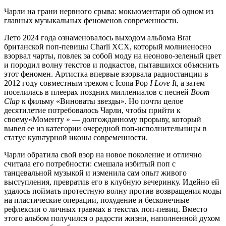
Чарли на грани нервного срыва: мокьюментари об одном из
главных музыкальных феноменов современности.
Лето 2024 года ознаменовалось выходом альбома Brat
британской поп-певицы Charli XCX, который молниеносно
взорвал чарты, повлек за собой моду на неоново-зеленый цвет
и породил волну текстов и подкастов, пытавшихся объяснить
этот феномен. Артистка впервые взорвала радиостанции в
2012 году совместным треком с Icona Pop
I Love It
, а затем
поселилась в плеерах поздних миллениалов с песней
Boom
Clap
к фильму «Виноваты звезды». Но почти целое
десятилетие потребовалось Чарли, чтобы прийти к
своему«Моменту » — долгожданному прорыву, который
вывел ее из категории очередной поп-исполнительницы в
статус культурной иконы современности.
Чарли обратила свой взор на новое поколение и отлично
считала его потребности: смешала избитый поп с
танцевальной музыкой и изменила сам опыт живого
выступления, превратив его в клубную вечеринку. Идейно ей
удалось поймать протестную волну против возвращения моды
на пластические операции, похудение и бесконечные
рефлексии о личных травмах в текстах поп-певиц. Вместо
этого альбом получился о радости жизни, наполненной духом