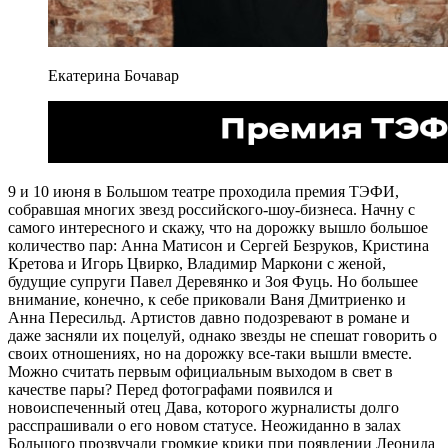
Екатерина Бочавар
9 и 10 июня в Большом театре проходила премия ТЭФИ,
собравшая многих звезд российского-шоу-бизнеса. Начну с
самого интересного и скажу, что на дорожку вышло большое
количество пар: Анна Матисон и Сергей Безруков, Кристина
Кретова и Игорь Цвирко, Владимир Маркони с женой,
будущие супруги Павел Деревянко и Зоя Фуць. Но большее
внимание, конечно, к себе приковали Ваня Дмитриенко и
Анна Пересильд. Артистов давно подозревают в романе и
даже засняли их поцелуй, однако звезды не спешат говорить о
своих отношениях, но на дорожку все-таки вышли вместе.
Можно считать первым официальным выходом в свет в
качестве пары? Перед фотографами появился и
новоиспеченный отец Дава, которого журналисты долго
расспрашивали о его новом статусе. Неожиданно в залах
Большого прозвучали громкие крики при появлении Леонида