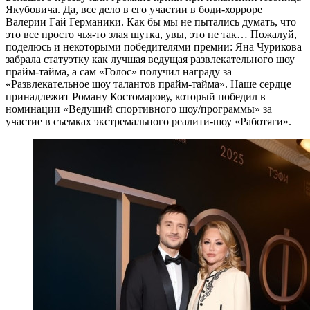
Якубовича. Да, все дело в его участии в боди-хорроре
Валерии Гай Германики. Как бы мы не пытались думать, что
это все просто чья-то злая шутка, увы, это не так… Пожалуй,
поделюсь и некоторыми победителями премии: Яна Чурикова
забрала статуэтку как лучшая ведущая развлекательного шоу
прайм-тайма, а сам «Голос» получил награду за
«Развлекательное шоу талантов прайм-тайма». Наше сердце
принадлежит Роману Костомарову, который победил в
номинации «Ведущий спортивного шоу/программы» за
участие в съемках экстремального реалити-шоу «Работяги».