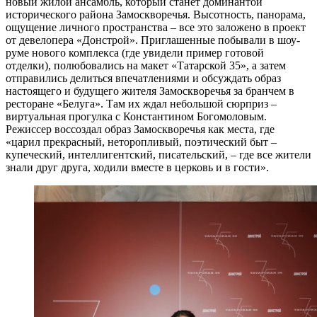
новый жилой ансамбль, который станет доминантой
исторического района Замоскворечья. Высотность, панорама,
ощущение личного пространства – все это заложено в проект
от девелопера «Донстрой». Приглашенные побывали в шоу-
руме нового комплекса (где увидели пример готовой
отделки), полюбовались на макет «Татарской 35», а затем
отправились делиться впечатлениями и обсуждать образ
настоящего и будущего жителя Замоскворечья за бранчем в
ресторане «Белуга». Там их ждал небольшой сюрприз –
виртуальная прогулка с Константином Богомоловым.
Режиссер воссоздал образ Замоскворечья как места, где
«царил прекрасный, неторопливый, поэтический быт –
купеческий, интеллигентский, писательский, – где все жители
знали друг друга, ходили вместе в церковь и в гости».