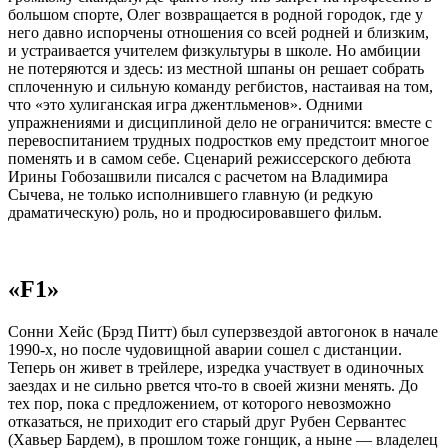
большом спорте, Олег возвращается в родной городок, где у
него давно испорчены отношения со всей родней и близким,
и устраивается учителем физкультуры в школе. Но амбиции
не потеряются и здесь: из местной шпаны он решает собрать
сплоченную и сильную команду регбистов, настаивая на том,
что «это хулиганская игра джентльменов». Одними
упражнениями и дисциплиной дело не ограничится: вместе с
перевоспитанием трудных подростков ему предстоит многое
поменять и в самом себе. Сценарий режиссерского дебюта
Ирины Гобозашвили писался с расчетом на Владимира
Сычева, не только исполнившего главную (и редкую
драматическую) роль, но и продюсировавшего фильм.
«F1»
Сонни Хейс (Брэд Питт) был суперзвездой автогонок в начале
1990-х, но после чудовищной аварии сошел с дистанции.
Теперь он живет в трейлере, изредка участвует в одиночных
заездах и не сильно рвется что-то в своей жизни менять. До
тех пор, пока с предложением, от которого невозможно
отказаться, не приходит его старый друг Рубен Сервантес
(Хавьер Бардем), в прошлом тоже гонщик, а ныне — владелец