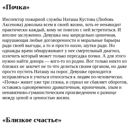
«Почка»
Инспектор пожарной службы Наташа Кустова (Любовь
Аксенова) довольна всем в своей жизни, хоть ее ненавидит
практически каждый, кому не повезло с ней встретиться. И
вполне заслуженно. Девушка она запредельно циничная,
нарушающая любые договоренности и моральные барьеры
ради своей выгоды, а то и просто назло, шутки ради. Но
однажды врачи обнаруживают у нее смертельный диагноз,
излечить который может только пересадка почки. А для этого
нужно найти донора — кого-то из родни. Вот только никто из
близких не захочет не то что делиться своим органом, но даже
просто пустить Наташу на порог. Девушке приходится
исправляться и учиться относиться к людям по-человечески.
«Почка» живет уже три сезона, и сериал не сбавляет оборотов,
оставаясь одновременно драматичным, ироничным, злым и
ненавязчиво-гуманистическим произведением о разнице
между ценой и ценностью жизни.
«Близкое счастье»