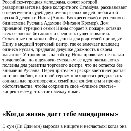
Российско-турецкая мелодрама, сюжет которой
разворачивается на фоне колоритного Стамбула, рассказывает
о пересечении судеб двух очень разных людей: небогатой
русской девушки Нины (Алина Воскресенская) и успешного
бизнесмена Руслана Адамова (Михаил Кремер). Дом
приемной турецкой семьи Нины сгорает в пожаре, оставив
всех ее членов без жилья и средств к существованию.
Отчаянные попытки найти деньги для родителей приводят
Нину в модный торговый центр, где ее замечает владелец
бизнеса Руслан, предлагая девушке должность в своем
магазине. Устроившись на работу, Нина проявляет не только
трудолюбие, но и деловую смекалку: ее идеи оказываются
полезны для развития торгового центра, что не остается без
внимания Руслана. Перед зрителями раскрывается непростая
история любви, в которой героям приходится преодолевать
социальные противоречия, семейные конфликты и прочие
обстоятельства, чтобы сохранить своё «близкое счастье»
вопреки всему, что стоит между ними.
«Когда жизнь дает тебе мандарины»
Э-сун (Ли Джи-ын) выросла в нищете и несчастьях: когда она