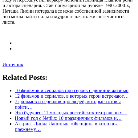
и автора сценария. Став популярной на рубеже 1990-2000-х,
Наташа Лионн потеряла все из-за собственной зависимости,
но смогла найти силы и мудрость начать жизнь с чистого
листа.
Источник
Related Posts:
10 фильмов и сериалов про героев с двойной жизнью
12 фильмов и сериалов, в которых герои встречают…
7 фильмов и сериалов про людей, которые готовы
пойти…
Это будущее: 11 молодых российских театральных…
Новый год с Netflix: 10 праздничных фильмов и…
Актриса Линда Лапиньш: «Женщина в кино по-
прежнему…