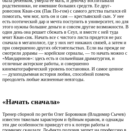
была ребенком, умерла ее мать, и девочку воспитывали
родственники, не имевшие больших средств. Ее друг-
ровесник Кван-сик (Пак По-гом) с самого детства пытался ей
помогать, чем мог, хоть он и сам — крестьянский сын. У нее
есть поэтический дар и мечта поступить в университет, но для
этого нужны большие деньги и совсем другие возможности. В
один день она решает сбежать в Сеул, и вместе с ней туда
мчит Кван-сик. Начать все с чистого листа придется не раз:
сначала в мегаполисе, где у них нет никаких связей, а затем и
при совершенно других обстоятельствах. Если вы прежде не
смотрели дорамы — корейские сериалы, — то начать можно с
«Мандаринов»: здесь есть и сильнейшая драматургия, и
отличные актерские работы, и совершенно
кинематографический уровень постановки. И самое ценное
— духоподъемная история любви, способной помочь
преодолеть любые жизненные невзгоды.
«Начать сначала»
Тренер сборной по регби Олег Боровиков (Владимир Сычев)
известен тяжелым характером и буйным нравом, и однажды
эти две особенности приведут его к потери работы и
громкому скандалу. Де-факто получив запрет на профессию в