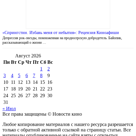
«Спрингстин. Избавь меня от небытия»: Рецензия Киноафиши
Депрессия рок-звезды, помноженная на продюсерскую добродетель. Байопик,
рассказывающий о жизни …
Август 2026
Пн
Вт
Ср
Чт
Пт
Сб
Вс
1
2
3
4
5
6
7
8
9
10
11
12
13
14
15
16
17
18
19
20
21
22
23
24
25
26
27
28
29
30
31
« Июл
Все права защищены © Новости кино
Любое копирование материалов с нашего ресурса разрешается
только с обратной активной ссылкой на страницу статьи. Все
материалы опубликованные на сайте взяты с открытых