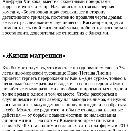
Альфреда Хичкока, вместе с сюжетными поворотами
корректируется и жанр. Начавшись как отвязная черная
комедия, «Бортпроводница» сворачивает в сторону
детективного триллера, постепенно проявляя черты драмы:
вместе с расследованием случившегося Кассандре придется
поменять весь свой жизненный уклад, побороть алкоголизм и
восстановить доверительные отношения с близкими.
«Жизни матрешки»
Кто бы мог подумать, что вместе с празднованием своего 36-
летия нью-йоркской тусовщице Наде (Наташа Лионн)
придется терпеть перерождение? Как в «Дне сурка», только в
несколько более мрачном изводе, из раза в раз героиня будет
погибать самыми разными способами и просыпаться в одно и
то же время в одном и том же месте. Чтобы разобраться в
случившемся и найти лазейку для выхода из лимба, ей нужно
восстановить каждую деталь злополучного дня и разобраться
в себе. Может, все ради того, чтобы не откладывать важные
действия — от борьбы с зависимостями до налаживания
личной жизни — на потом? Комедийно-драматический
сериал Netflix стал одним из главных хитов платформы в 2019
году и перезапустил карьеру исполнительницы главной роли