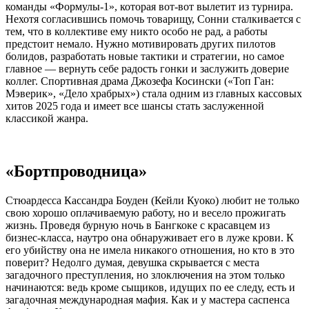
команды «Формулы-1», которая вот-вот вылетит из турнира.
Нехотя согласившись помочь товарищу, Сонни сталкивается с
тем, что в коллективе ему никто особо не рад, а работы
предстоит немало. Нужно мотивировать других пилотов
болидов, разработать новые тактики и стратегии, но самое
главное — вернуть себе радость гонки и заслужить доверие
коллег. Спортивная драма Джозефа Косински («Топ Ган:
Мэверик», «Дело храбрых») стала одним из главных кассовых
хитов 2025 года и имеет все шансы стать заслуженной
классикой жанра.
«Бортпроводница»
Стюардесса Кассандра Боуден (Кейли Куоко) любит не только
свою хорошо оплачиваемую работу, но и весело прожигать
жизнь. Проведя бурную ночь в Бангкоке с красавцем из
бизнес-класса, наутро она обнаруживает его в луже крови. К
его убийству она не имела никакого отношения, но кто в это
поверит? Недолго думая, девушка скрывается с места
загадочного преступления, но злоключения на этом только
начинаются: ведь кроме сыщиков, идущих по ее следу, есть и
загадочная международная мафия. Как и у мастера саспенса