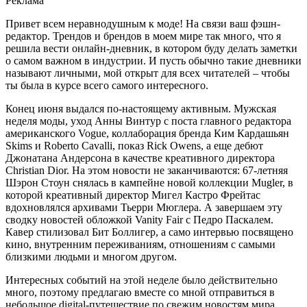
Реклама
Привет всем неравнодушным к моде! На связи ваш фэшн-
редактор. Трендов и брендов в моем мире так много, что я
решила вести онлайн-дневник, в котором буду делать заметки
о самом важном в индустрии. И пусть обычно такие дневники
называют личными, мой открыт для всех читателей – чтобы
ты была в курсе всего самого интересного.
Конец июня выдался по-настоящему активным. Мужская
неделя моды, уход Анны Винтур с поста главного редактора
американского Vogue, коллаборация бренда Ким Кардашьян
Skims и Roberto Cavalli, показ Rick Owens, а еще дебют
Джонатана Андерсона в качестве креативного директора
Christian Dior. На этом новости не заканчиваются: 67-летняя
Шэрон Стоун снялась в кампейне новой коллекции Mugler, в
которой креативный директор Мигел Кастро Фрейтас
вдохновлялся архивами Тьерри Мюглера. А завершаем эту
сводку новостей обложкой Vanity Fair с Педро Паскалем.
Кавер стилизовал Бит Боллигер, а само интервью посвящено
кино, внутренним переживаниям, отношениям с самыми
близкими людьми и многом другом.
Интересных событий на этой неделе было действительно
много, поэтому предлагаю вместе со мной отправиться в
небольшое digital-путешествие по свежим новостям мира