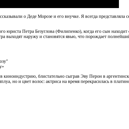
ссказывали о Деде Морозе и его внучке. Я всегда представляла се
о юриста Петра Безуглова (Филипенко), когда его сын находит 
ра выходят наружу и становятся явью, что порождает полнейши
у»
в киноиндустрию, блистательно сыграв Эву Перон в аргентинско
плуа, но и цвет волос: актриса на время перекрасилась в плати