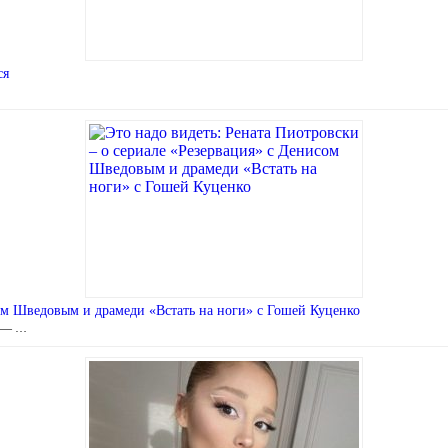
ся
сом Шведовым и драмеди «Встать на ноги» с Гошей Куценко
» — …