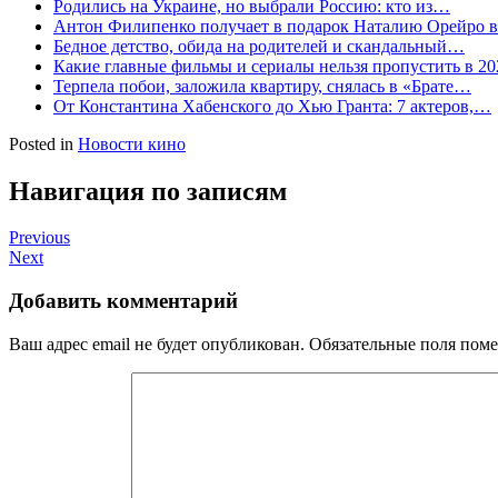
Родились на Украине, но выбрали Россию: кто из…
Антон Филипенко получает в подарок Наталию Орейро 
Бедное детство, обида на родителей и скандальный…
Какие главные фильмы и сериалы нельзя пропустить в 20
Терпела побои, заложила квартиру, снялась в «Брате…
От Константина Хабенского до Хью Гранта: 7 актеров,…
Posted in
Новости кино
Навигация по записям
Previous
Next
Добавить комментарий
Ваш адрес email не будет опубликован.
Обязательные поля пом