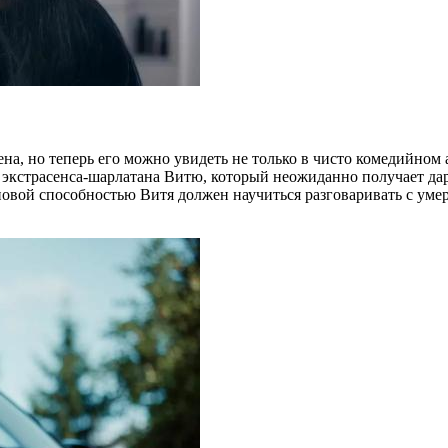
на, но теперь его можно увидеть не только в чисто комедийном
в экстрасенса-шарлатана Витю, который неожиданно получает да
с новой способностью Витя должен научиться разговаривать с ум