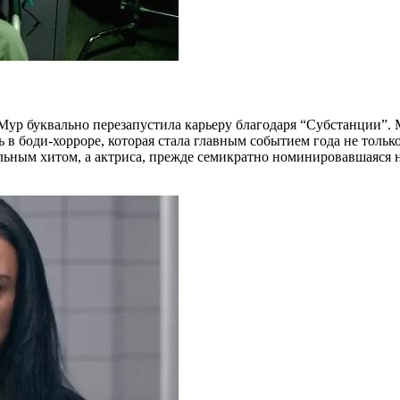
Мур буквально перезапустила карьеру благодаря “Субстанции”. 
в боди-хорроре, которая стала главным событием года не только
ным хитом, а актриса, прежде семикратно номинировавшаяся на