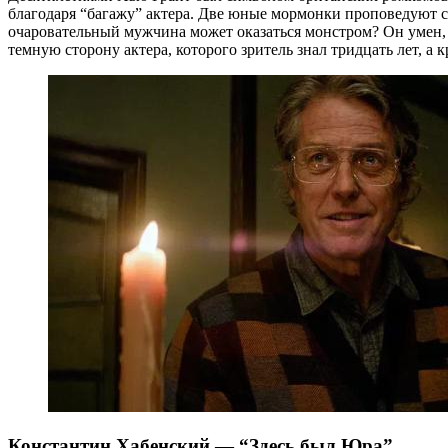
благодаря “багажу” актера. Две юные мормонки проповедуют с
очаровательный мужчина может оказаться монстром? Он умен, о
темную сторону актера, которого зритель знал тридцать лет, а 
Константин Хабенский — “Здесь был Юра”