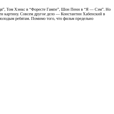
дя”, Том Хэнкс в “Форесте Гампе”, Шон Пенн в “Я — Сэм”. Но
сти картину. Совсем другое дело — Константин Хабенский в
молодым ребятам. Помимо того, что фильм предельно