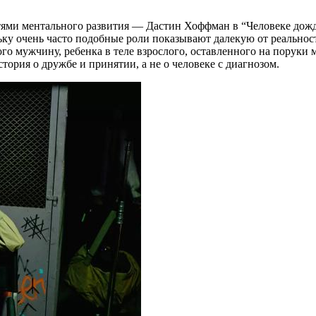
стями ментального развития — Дастин Хоффман в “Человеке дож
льку очень часто подобные роли показывают далекую от реально
 мужчину, ребенка в теле взрослого, оставленного на поруки 
стория о дружбе и принятии, а не о человеке с диагнозом.