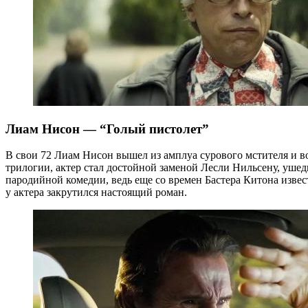
Лиам Нисон — “Голый пистолет”
В свои 72 Лиам Нисон вышел из амплуа сурового мстителя и 
трилогии, актер стал достойной заменой Лесли Нильсену, ушед
пародийной комедии, ведь еще со времен Бастера Китона извес
у актера закрутился настоящий роман.