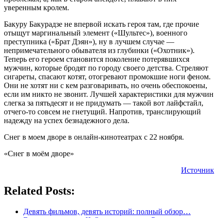
уверенным кролем.
Бакуру Бакурадзе не впервой искать героя там, где прочие
отыщут маргинальный элемент («Шультес»), военного
преступника («Брат Дэян»), ну в лучшем случае —
непримечательного обывателя из глубинки («Охотник»).
Теперь его героем становится поколение потерявшихся
мужчин, которые бродят по городу своего детства. Стреляют
сигареты, спасают котят, отогревают промокшие ноги феном.
Они не хотят ни с кем разговаривать, но очень обеспокоены,
если им никто не звонит. Лучшей характеристики для мужчин
слегка за пятьдесят и не придумать — такой вот лайфстайл,
отчего-то совсем не гнетущий. Напротив, транслирующий
надежду на успех безнадежного дела.
Снег в моем дворе в онлайн-кинотеатрах с 22 ноября.
«Снег в моём дворе»
Источник
Related Posts:
Девять фильмов, девять историй: полный обзор…