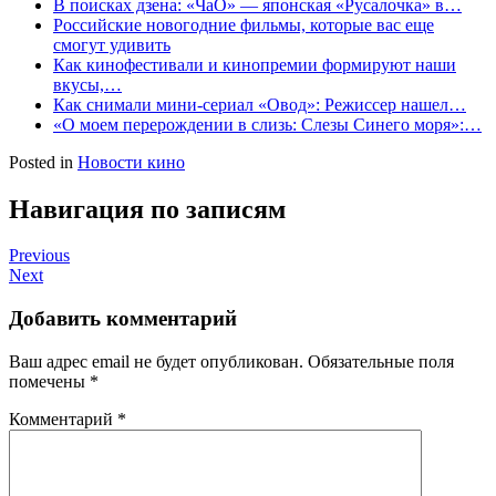
В поисках дзена: «ЧаО» — японская «Русалочка» в…
Российские новогодние фильмы, которые вас еще
смогут удивить
Как кинофестивали и кинопремии формируют наши
вкусы,…
Как снимали мини-сериал «Овод»: Режиссер нашел…
«О моем перерождении в слизь: Слезы Синего моря»:…
Posted in
Новости кино
Навигация по записям
Previous
Next
Добавить комментарий
Ваш адрес email не будет опубликован.
Обязательные поля
помечены
*
Комментарий
*