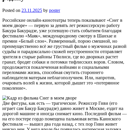
Posted on
23.11.2025
by
poster
Российские онлайн-кинотеатры теперь показывают «Снег в
моем дворе» — первую за девять лет режиссерскую работу
Бакура Бакурадзе, уже успевшую стать событием благодаря
фестивалю «Маяк», международному смотру в Шанхае и
премии «Белый слон». Размеренный, порою смешной, но
преимущественно всё же грустный фильм о мужчинах разной
судьбы и парадоксально схожей неустроенности отправляет
зрителя в старые районы Тбилиси, где во двориках растет
гранат, бродят собаки и потомки тифлисских воров. Словом,
продолжается покалеченная войнами и социальными
переломами жизнь, способная смутить стороннего
наблюдателя матерым неблагополучием. Или, напротив,
очаровать волей к жизни, которой дышит это «потерянное
поколение».
Две фигуры, как есть — трагические. Режиссер Гиви (его
играет сам Бакур Бакурадзе) давно живет в Москве, ездит на
дорогой машине и иногда снимает кино. Последний фильм —
на его постере гордо помещена пальмовая ветвь Каннского
фестиваля — вышел два года назад, с тех пор Гиви живет
неясно чем. У него вроде бы появилась интересная задумка