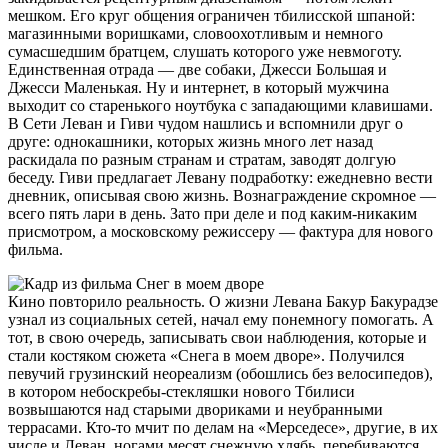
мешком. Его круг общения ограничен тбилисской шпаной:
магазинными воришками, словоохотливым и немного
сумасшедшим братцем, слушать которого уже невмоготу.
Единственная отрада — две собаки, Джесси Большая и
Джесси Маленькая. Ну и интернет, в который мужчина
выходит со старенького ноутбука с западающими клавишами.
В Сети Леван и Гиви чудом нашлись и вспомнили друг о
друге: однокашники, которых жизнь много лет назад
раскидала по разным странам и стратам, заводят долгую
беседу. Гиви предлагает Левану подработку: ежедневно вести
дневник, описывая свою жизнь. Вознаграждение скромное —
всего пять лари в день. Зато при деле и под каким-никаким
присмотром, а московскому режиссеру — фактура для нового
фильма.
Кино повторило реальность. О жизни Левана Бакур Бакурадзе
узнал из социальных сетей, начал ему понемногу помогать. А
тот, в свою очередь, записывать свои наблюдения, которые и
стали костяком сюжета «Снега в моем дворе». Получился
певучий грузинский неореализм (обошлись без велосипедов),
в котором небоскребы-стекляшки нового Тбилиси
возвышаются над старыми двориками и неубранными
террасами. Кто-то мчит по делам на «Мерседесе», другие, в их
числе и Леван, ногами месят снежную хлябь, перебиваются