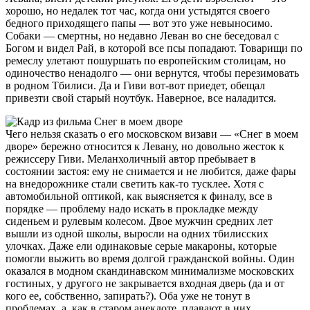
хорошо, но недалек тот час, когда они устыдятся своего
бедного приходящего папы — вот это уже невыносимо.
Собаки — смертны, но недавно Леван во сне беседовал с
Богом и видел Рай, в которой все псы попадают. Товарищи по
ремеслу улетают пошуршать по европейским столицам, но
одиночество ненадолго — они вернутся, чтобы перезимовать
в родном Тбилиси. Да и Гиви вот-вот приедет, обещал
привезти свой старый ноутбук. Наверное, все наладится.
Чего нельзя сказать о его московском визави — «Снег в моем
дворе» бережно относится к Левану, но довольно жесток к
режиссеру Гиви. Меланхоличный автор пребывает в
состоянии застоя: ему не снимается и не любится, даже фары
на внедорожнике стали светить как-то тусклее. Хотя с
автомобильной оптикой, как выясняется к финалу, все в
порядке — проблему надо искать в прокладке между
сиденьем и рулевым колесом. Двое мужчин средних лет
вышли из одной школы, выросли на одних тбилисских
улочках. Даже ели одинаковые серые макароны, которые
помогли выжить во время долгой гражданской войны. Один
оказался в модном скандинавском минимализме московских
гостиных, у другого не закрывается входная дверь (да и от
кого ее, собственно, запирать?). Оба уже не тонут в
проблемах, а, как в старом анекдоте, плавают в них