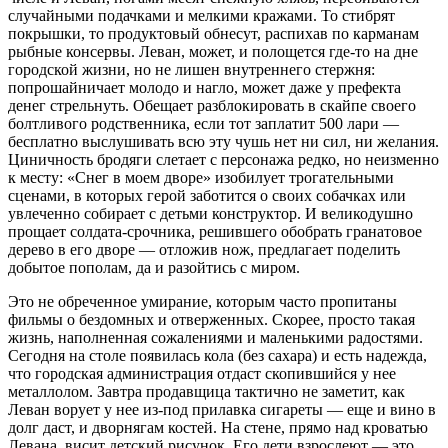
случайными подачками и мелкими кражами. То стибрят
покрышки, то продуктовый обнесут, распихав по карманам
рыбные консервы. Леван, может, и полощется где-то на дне
городской жизни, но не лишен внутреннего стержня:
попрошайничает молодо и нагло, может даже у префекта
денег стрельнуть. Обещает разблокировать в скайпе своего
болтливого родственника, если тот заплатит 500 лари —
бесплатно выслушивать всю эту чушь нет ни сил, ни желания.
Циничность бродяги слетает с персонажа редко, но неизменно
к месту: «Снег в моем дворе» изобилует трогательными
сценами, в которых герой заботится о своих собачках или
увлеченно собирает с детьми конструктор. И великодушно
прощает солдата-срочника, решившего обобрать гранатовое
дерево в его дворе — отложив нож, предлагает поделить
добытое пополам, да и разойтись с миром.
Это не обреченное умирание, которым часто пропитаны
фильмы о бездомных и отверженных. Скорее, просто такая
жизнь, наполненная сожалениями и маленькими радостями.
Сегодня на столе появилась кола (без сахара) и есть надежда,
что городская администрация отдаст скопившийся у нее
металлолом. Завтра продавщица тактично не заметит, как
Леван ворует у нее из-под прилавка сигареты — еще и вино в
долг даст, и дворнягам костей. На стене, прямо над кроватью
Левана, висит детский рисунок. Его дети взрослеют — это