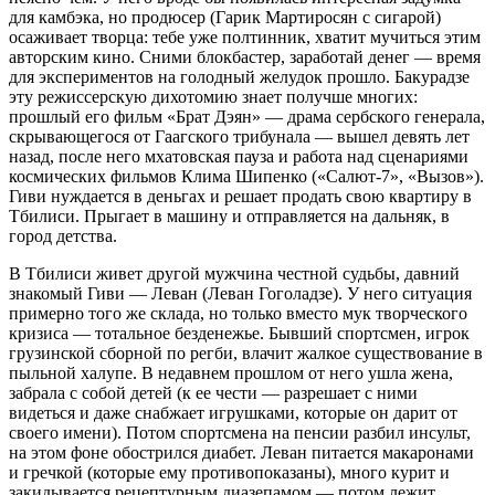
для камбэка, но продюсер (Гарик Мартиросян с сигарой)
осаживает творца: тебе уже полтинник, хватит мучиться этим
авторским кино. Сними блокбастер, заработай денег — время
для экспериментов на голодный желудок прошло. Бакурадзе
эту режиссерскую дихотомию знает получше многих:
прошлый его фильм «Брат Дэян» — драма сербского генерала,
скрывающегося от Гаагского трибунала — вышел девять лет
назад, после него мхатовская пауза и работа над сценариями
космических фильмов Клима Шипенко («Салют-7», «Вызов»).
Гиви нуждается в деньгах и решает продать свою квартиру в
Тбилиси. Прыгает в машину и отправляется на дальняк, в
город детства.
В Тбилиси живет другой мужчина честной судьбы, давний
знакомый Гиви — Леван (Леван Гоголадзе). У него ситуация
примерно того же склада, но только вместо мук творческого
кризиса — тотальное безденежье. Бывший спортсмен, игрок
грузинской сборной по регби, влачит жалкое существование в
пыльной халупе. В недавнем прошлом от него ушла жена,
забрала с собой детей (к ее чести — разрешает с ними
видеться и даже снабжает игрушками, которые он дарит от
своего имени). Потом спортсмена на пенсии разбил инсульт,
на этом фоне обострился диабет. Леван питается макаронами
и гречкой (которые ему противопоказаны), много курит и
закидывается рецептурным диазепамом — потом лежит