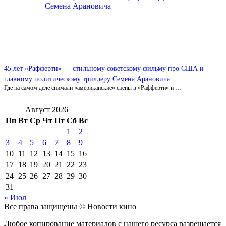
45 лет «Рафферти» — стильному советскому фильму про США и
главному политическому триллеру Семена Арановича
Где на самом деле снимали «американские» сцены в «Рафферти» и …
Август 2026
Пн
Вт
Ср
Чт
Пт
Сб
Вс
1
2
3
4
5
6
7
8
9
10
11
12
13
14
15
16
17
18
19
20
21
22
23
24
25
26
27
28
29
30
31
« Июл
Все права защищены © Новости кино
Любое копирование материалов с нашего ресурса разрешается