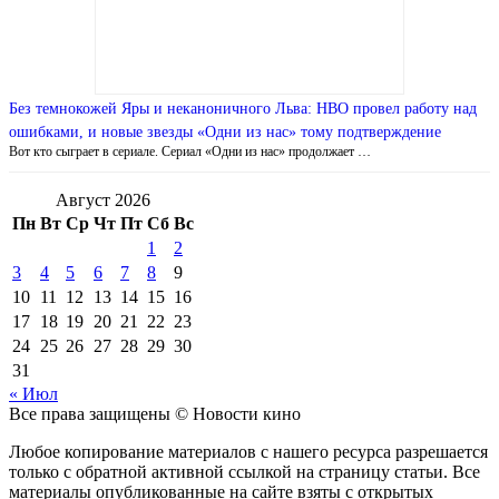
Без темнокожей Яры и неканоничного Льва: HBO провел работу над
ошибками, и новые звезды «Одни из нас» тому подтверждение
Вот кто сыграет в сериале. Сериал «Одни из нас» продолжает …
Август 2026
Пн
Вт
Ср
Чт
Пт
Сб
Вс
1
2
3
4
5
6
7
8
9
10
11
12
13
14
15
16
17
18
19
20
21
22
23
24
25
26
27
28
29
30
31
« Июл
Все права защищены © Новости кино
Любое копирование материалов с нашего ресурса разрешается
только с обратной активной ссылкой на страницу статьи. Все
материалы опубликованные на сайте взяты с открытых