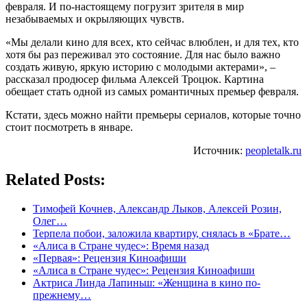
февраля. И по-настоящему погрузит зрителя в мир
незабываемых и окрыляющих чувств.
«Мы делали кино для всех, кто сейчас влюблен, и для тех, кто
хотя бы раз переживал это состояние. Для нас было важно
создать живую, яркую историю с молодыми актерами», –
рассказал продюсер фильма Алексей Троцюк. Картина
обещает стать одной из самых романтичных премьер февраля.
Кстати, здесь можно найти премьеры сериалов, которые точно
стоит посмотреть в январе.
Источник:
peopletalk.ru
Related Posts:
Тимофей Кочнев, Александр Лыков, Алексей Розин,
Олег…
Терпела побои, заложила квартиру, снялась в «Брате…
«Алиса в Стране чудес»: Время назад
«Первая»: Рецензия Киноафиши
«Алиса в Стране чудес»: Рецензия Киноафиши
Актриса Линда Лапиньш: «Женщина в кино по-
прежнему…